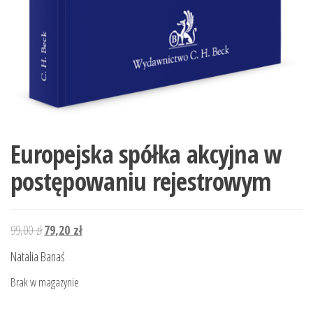
Europejska spółka akcyjna w
postępowaniu rejestrowym
Pierwotna
Aktualna
99,00
zł
79,20
zł
cena
cena
Natalia Banaś
wynosiła:
wynosi:
Brak w magazynie
99,00 zł.
79,20 zł.