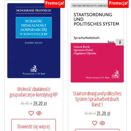
Promocja!
Promocja!
Wolność działalności
Staatsordnung und politisches
gospodarczej w konstytucji RP
System Spracharbeitsbuch.
Pierwotna
Aktualna
49,00
zł
39,20
zł
Band 1
cena
cena
Pierwotna
Aktualna
39,00
zł
31,20
zł
wynosiła:
wynosi:
cena
cena
49,00 zł.
39,20 zł.
Dowiedz się więcej
wynosiła:
wynosi: