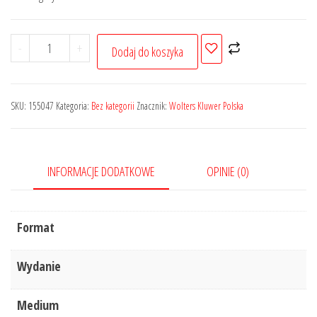
wynosiła:
wynosi:
90,72 zł.
68,04 zł.
ilość
-
+
Dodaj do koszyka
Informacyjny
cennik
MATERIAŁÓW
SKU:
155047
Kategoria:
Bez kategorii
Znacznik:
Wolters Kluwer Polska
BUDOWLANYCH,
stawek
robocizny
INFORMACJE DODATKOWE
OPINIE (0)
kosztorysowej
i
najmu
Format
sprzętu
-
Wydanie
III
kwartał
Medium