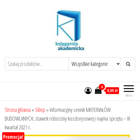
Przejdź
do
treści
0
0,00 zł
Menu
Strona główna
»
Sklep
»
Informacyjny cennik MATERIAŁÓW
BUDOWLANYCH, stawek robocizny kosztorysowej i najmu sprzętu – III
kwartał 2021 r.
Promocja!