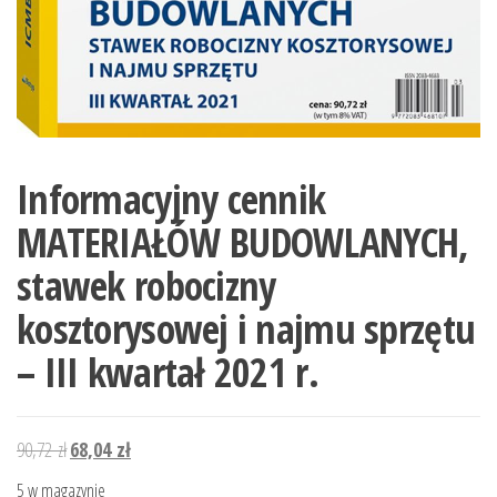
Informacyjny cennik
MATERIAŁÓW BUDOWLANYCH,
stawek robocizny
kosztorysowej i najmu sprzętu
– III kwartał 2021 r.
Pierwotna
Aktualna
90,72
zł
68,04
zł
cena
cena
5 w magazynie