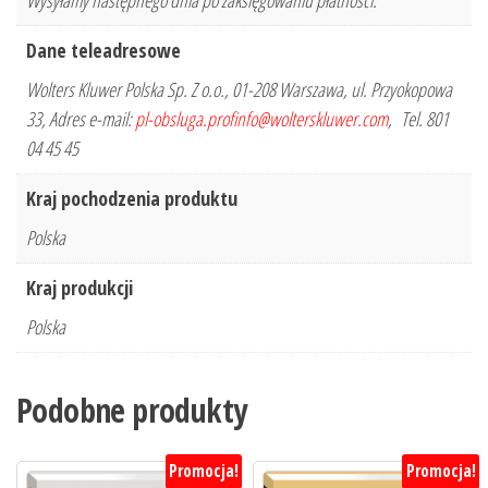
Wysyłamy następnego dnia po zaksięgowaniu płatności.
Dane teleadresowe
Wolters Kluwer Polska Sp. Z o.o., 01-208 Warszawa, ul. Przyokopowa
33, Adres e-mail:
pl-obsluga.profinfo@wolterskluwer.com
, Tel. 801
04 45 45
Kraj pochodzenia produktu
Polska
Kraj produkcji
Polska
Podobne produkty
Promocja!
Promocja!