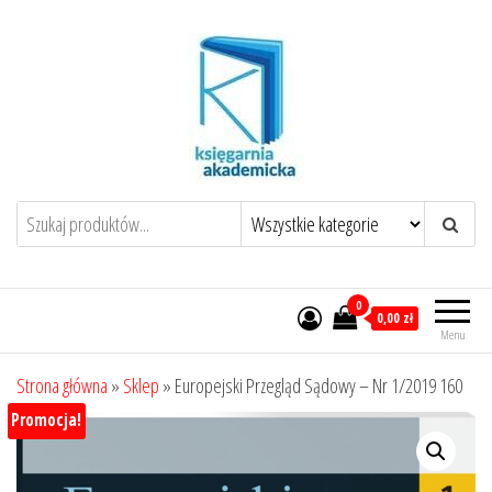
Przejdź
do
treści
0
0,00 zł
Menu
Strona główna
»
Sklep
»
Europejski Przegląd Sądowy – Nr 1/2019 160
Promocja!