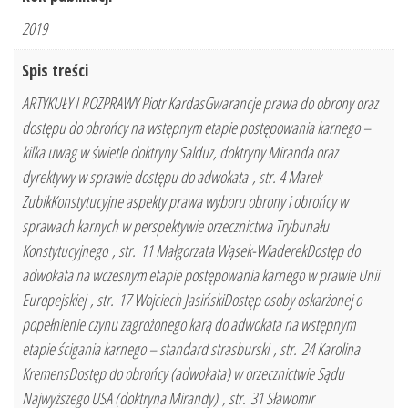
2019
Spis treści
ARTYKUŁY I ROZPRAWY Piotr KardasGwarancje prawa do obrony oraz
dostępu do obrońcy na wstępnym etapie postępowania karnego –
kilka uwag w świetle doktryny Salduz, doktryny Miranda oraz
dyrektywy w sprawie dostępu do adwokata , str. 4 Marek
ZubikKonstytucyjne aspekty prawa wyboru obrony i obrońcy w
sprawach karnych w perspektywie orzecznictwa Trybunału
Konstytucyjnego , str. 11 Małgorzata Wąsek-WiaderekDostęp do
adwokata na wczesnym etapie postępowania karnego w prawie Unii
Europejskiej , str. 17 Wojciech JasińskiDostęp osoby oskarżonej o
popełnienie czynu zagrożonego karą do adwokata na wstępnym
etapie ścigania karnego – standard strasburski , str. 24 Karolina
KremensDostęp do obrońcy (adwokata) w orzecznictwie Sądu
Najwyższego USA (doktryna Mirandy) , str. 31 Sławomir