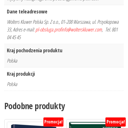
Dane teleadresowe
Wolters Kluwer Polska Sp. Z o.o., 01-208 Warszawa, ul. Przyokopowa
33, Adres e-mail:
pl-obsluga.profinfo@wolterskluwer.com
, Tel. 801
04 45 45
Kraj pochodzenia produktu
Polska
Kraj produkcji
Polska
Podobne produkty
Promocja!
Promocja!