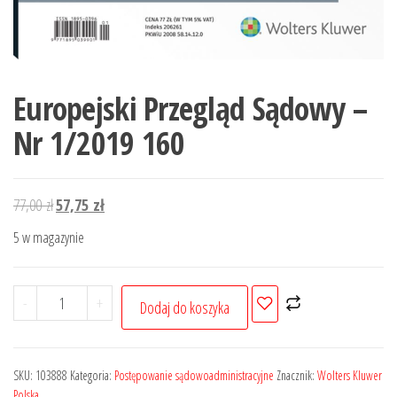
Europejski Przegląd Sądowy –
Nr 1/2019 160
Pierwotna
Aktualna
77,00
zł
57,75
zł
cena
cena
5 w magazynie
wynosiła:
wynosi:
77,00 zł.
57,75 zł.
ilość
-
+
Dodaj do koszyka
Europejski
Przegląd
Sądowy
SKU:
103888
Kategoria:
Postępowanie sądowoadministracyjne
Znacznik:
Wolters Kluwer
-
Polska