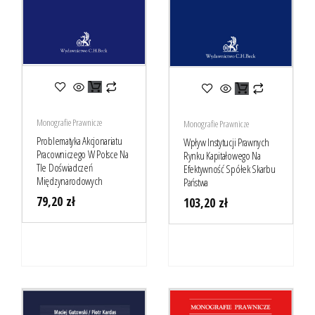
Monografie Prawnicze
Monografie Prawnicze
Problematyka Akcjonariatu
Wpływ Instytucji Prawnych
Pracowniczego W Polsce Na
Rynku Kapitałowego Na
Tle Doświadczeń
Efektywność Spółek Skarbu
Międzynarodowych
Państwa
79,20
zł
103,20
zł