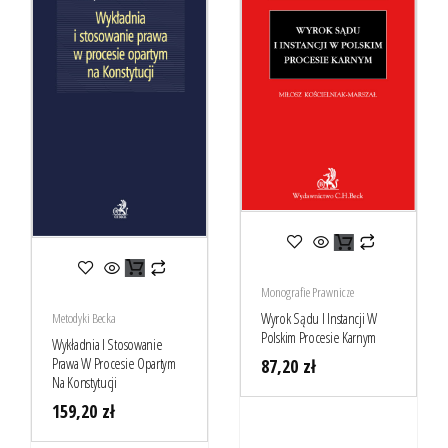
Monografie Prawnicze
Wyrok Sądu I Instancji W
Metodyki Becka
Polskim Procesie Karnym
Wykładnia I Stosowanie
Prawa W Procesie Opartym
87,20
zł
Na Konstytucji
159,20
zł