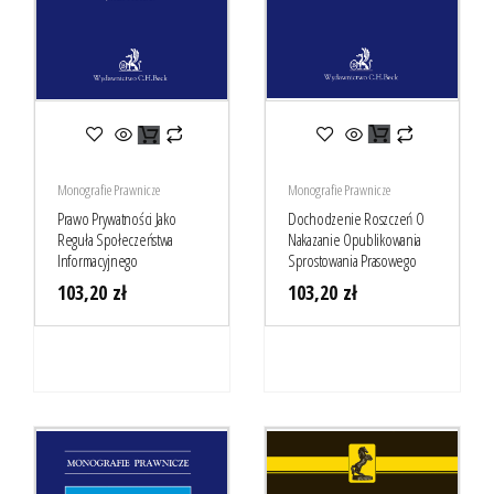
Monografie Prawnicze
Monografie Prawnicze
Dochodzenie Roszczeń O
Prawo Prywatności Jako
Nakazanie Opublikowania
Reguła Społeczeństwa
Sprostowania Prasowego
Informacyjnego
103,20
zł
103,20
zł