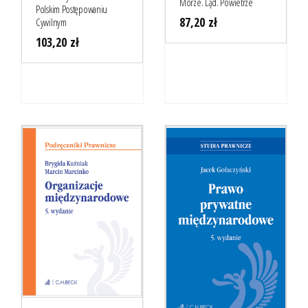
Morze. Ląd. Powietrze
Polskim Postępowaniu
87,20
zł
Cywilnym
103,20
zł