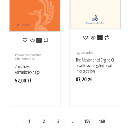
Język angielski
Prawo i postępowanie
administracyjne
The Metaphorical Engine Of
Legal Reasoning And Legal
Zarys Prawa
Interpretation
Administracyjnego
87,20
zł
52,00
zł
…
1
2
3
159
160