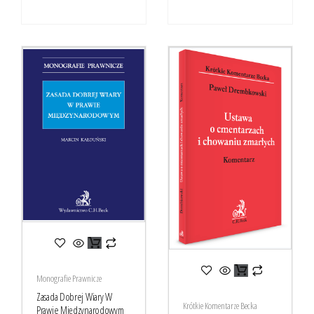
Monografie Prawnicze
Zasada Dobrej Wiary W
Krótkie Komentarze Becka
Prawie Międzynarodowym