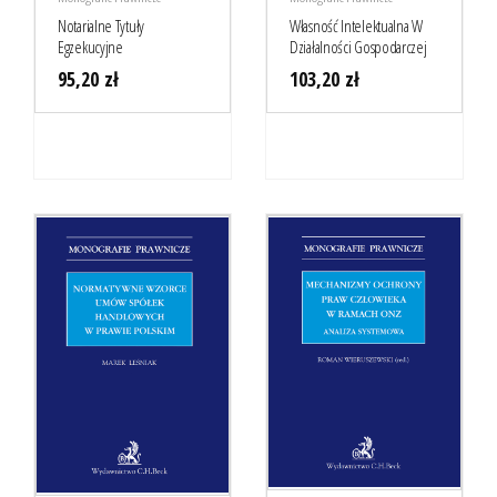
Notarialne Tytuły
Własność Intelektualna W
Egzekucyjne
Działalności Gospodarczej
95,20
zł
103,20
zł