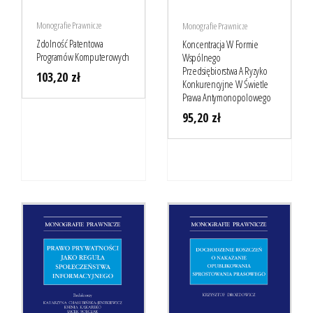
Monografie Prawnicze
Monografie Prawnicze
Zdolność Patentowa
Koncentracja W Formie
Programów Komputerowych
Wspólnego
Przedsiębiorstwa A Ryzyko
103,20
zł
Konkurencyjne W Świetle
Prawa Antymonopolowego
95,20
zł