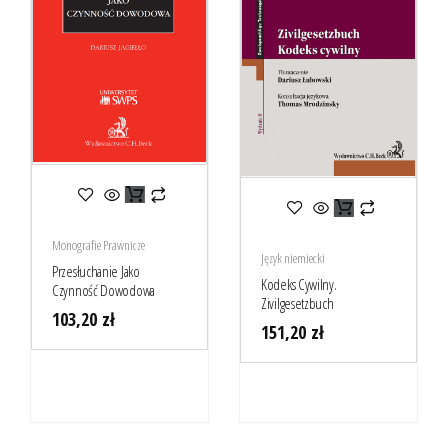
Monografie Prawnicze
Język niemiecki
Przesłuchanie Jako
Kodeks Cywilny.
Czynność Dowodowa
Zivilgesetzbuch
103,20
zł
151,20
zł