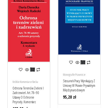
Monografie Prawnicze
Stosunek Pracy Wynikający Z
Krótkie Komentarze Becka
Umowy W Prawie Prywatnym
Ochrona Terenów Zieleni I
Międzynarodowym
Zadrzewień. Art. 78–90
95,20
zł
Ustawy O Ochronie
Przyrody. Komentarz