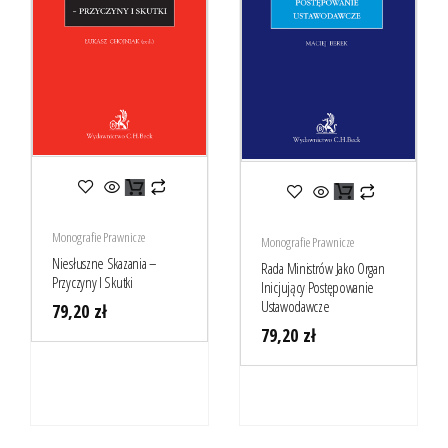
Monografie Prawnicze
Monografie Prawnicze
Niesłuszne Skazania –
Rada Ministrów Jako Organ
Przyczyny I Skutki
Inicjujący Postępowanie
Ustawodawcze
79,20
zł
79,20
zł