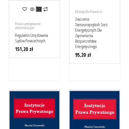
Monografie Prawnicze
Znaczenie
Prawo i postępowanie
Transeuropejskich Sieci
administracyjne
Energetycznych Dla
Regulamin Urzędowania
Zapewnienia
Sądów Powszechnych
Bezpieczeństwa
Energetycznego
151,20
zł
95,20
zł