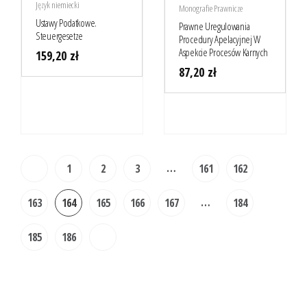
Język niemiecki
Monografie Prawnicze
Ustawy Podatkowe.
Prawne Uregulowania
Steuergesetze
Procedury Apelacyjnej W
Aspekcie Procesów Karnych
159,20
zł
87,20
zł
…
1
2
3
161
162
…
163
164
165
166
167
184
185
186