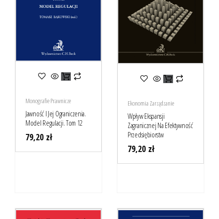
Monografie Prawnicze
Ekonomia Zarządzanie
Jawność I Jej Ograniczenia.
Wpływ Ekspansji
Model Regulacji. Tom 12
Zagranicznej Na Efektywność
Przedsiębiorstw
79,20
zł
79,20
zł