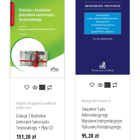
Monografie Prawnicze
Podatki i księgowość w sektorze
publicznym
Związanie Sądu
Administracyjnego
Dotacje Z Budżetów
Wyrokiem Interpretacyjnym
Jednostek Samorządu
Trybunału Konstytucyjnego
Terytorialnego + Płyta CD
95,20
zł
151,20
zł