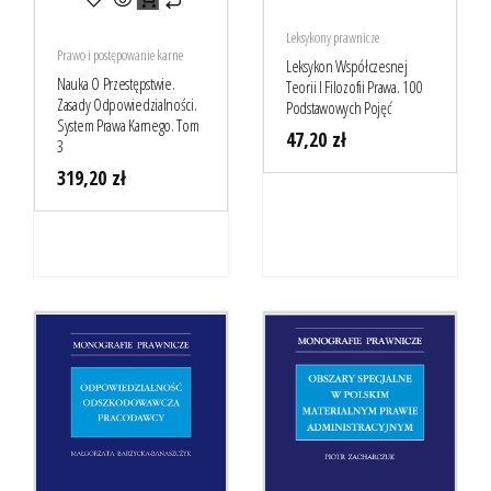
Leksykony prawnicze
Prawo i postępowanie karne
Leksykon Współczesnej
Nauka O Przestępstwie.
Teorii I Filozofii Prawa. 100
Zasady Odpowiedzialności.
Podstawowych Pojęć
System Prawa Karnego. Tom
47,20
zł
3
319,20
zł