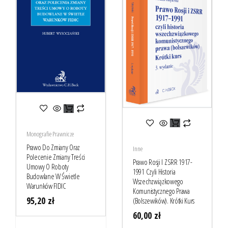
Monografie Prawnicze
Prawo Do Zmiany Oraz
Inne
Polecenie Zmiany Treści
Prawo Rosji I ZSRR 1917-
Umowy O Roboty
1991 Czyli Historia
Budowlane W Świetle
Wszechzwiązkowego
Warunków FIDIC
Komunistycznego Prawa
95,20
zł
(bolszewików). Krótki Kurs
60,00
zł