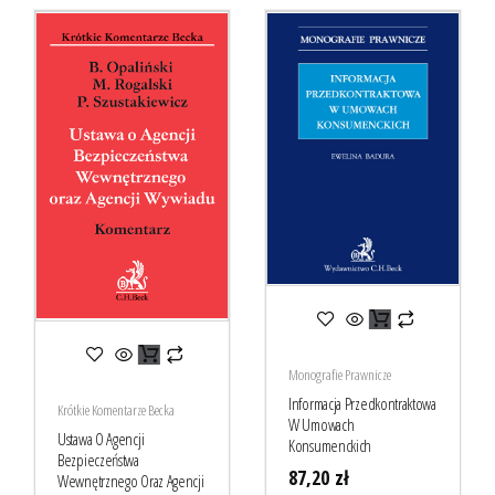
Monografie Prawnicze
Informacja Przedkontraktowa
Krótkie Komentarze Becka
W Umowach
Ustawa O Agencji
Konsumenckich
Bezpieczeństwa
87,20
zł
Wewnętrznego Oraz Agencji