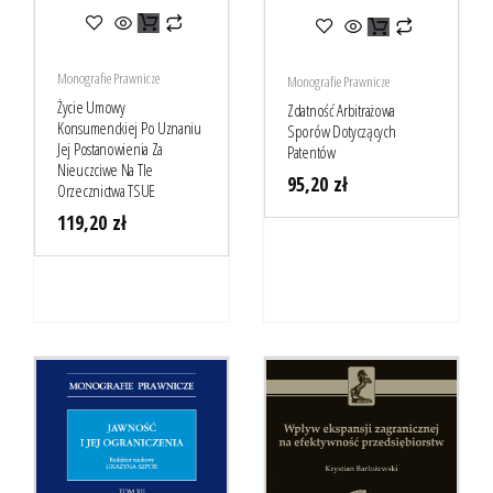
Monografie Prawnicze
Monografie Prawnicze
Życie Umowy
Zdatność Arbitrażowa
Konsumenckiej Po Uznaniu
Sporów Dotyczących
Jej Postanowienia Za
Patentów
Nieuczciwe Na Tle
95,20
zł
Orzecznictwa TSUE
119,20
zł