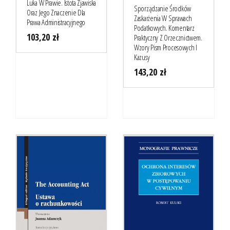
Luka W Prawie. Istota Zjawiska
Sporządzanie Środków
Oraz Jego Znaczenie Dla
Zaskarżenia W Sprawach
Prawa Administracyjnego
Podatkowych. Komentarz
103,20
zł
Praktyczny Z Orzecznictwem.
Wzory Pism Procesowych I
Kazusy
143,20
zł