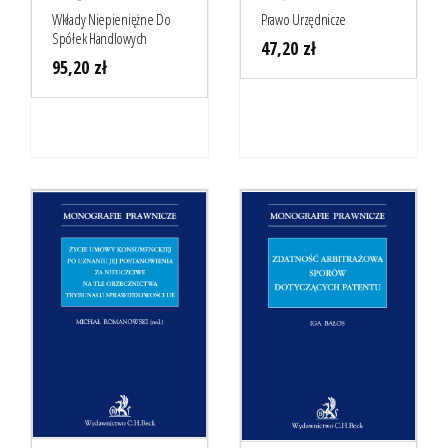
Wkłady Niepieniężne Do
Prawo Urzędnicze
Spółek Handlowych
47,20
zł
95,20
zł