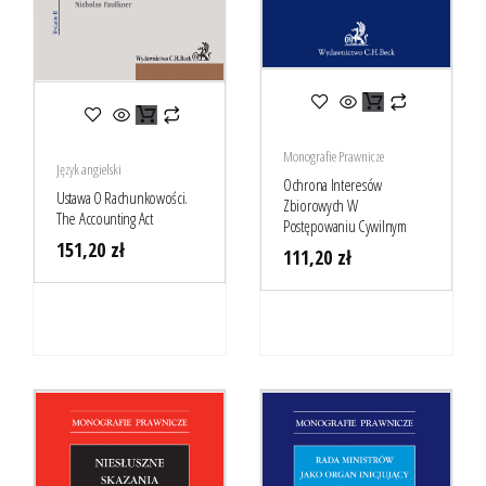
Monografie Prawnicze
Język angielski
Ochrona Interesów
Ustawa O Rachunkowości.
Zbiorowych W
The Accounting Act
Postępowaniu Cywilnym
151,20
zł
111,20
zł