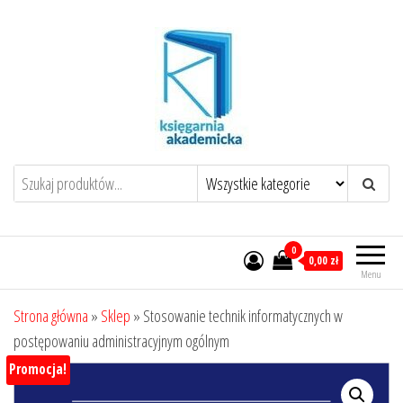
Przejdź
do
treści
0
0,00 zł
Menu
Strona główna
»
Sklep
»
Stosowanie technik informatycznych w
postępowaniu administracyjnym ogólnym
Promocja!