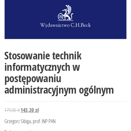
Stosowanie technik
informatycznych w
postępowaniu
administracyjnym ogólnym
Pierwotna
Aktualna
179,00
zł
143,20
zł
cena
cena
Grzegorz Sibiga, prof. INP PAN
wynosiła:
wynosi: