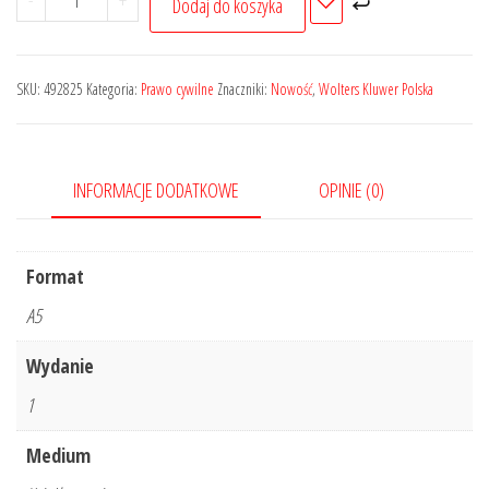
-
+
Dodaj do koszyka
Związki
osób
tej
SKU:
492825
Kategoria:
Prawo cywilne
Znaczniki:
Nowość
,
Wolters Kluwer Polska
samej
płci.
Konsekwencje
INFORMACJE DODATKOWE
OPINIE (0)
braku
regulacji
w
Format
prawie
A5
polskim
Wydanie
1
Medium