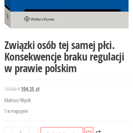
Związki osób tej samej płci.
Konsekwencje braku regulacji
w prawie polskim
Pierwotna
Aktualna
139,00
zł
104,25
zł
cena
cena
Mateusz Wąsik
wynosiła:
wynosi:
5 w magazynie
139,00 zł.
104,25 zł.
ilość