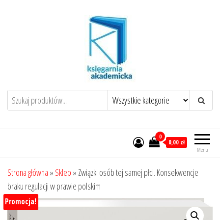
Przejdź
do
treści
0
0,00 zł
Menu
Strona główna
»
Sklep
»
Związki osób tej samej płci. Konsekwencje
braku regulacji w prawie polskim
Promocja!