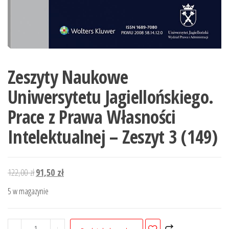
Zeszyty Naukowe
Uniwersytetu Jagiellońskiego.
Prace z Prawa Własności
Intelektualnej – Zeszyt 3 (149)
Pierwotna
Aktualna
122,00
zł
91,50
zł
cena
cena
5 w magazynie
wynosiła:
wynosi:
122,00 zł.
91,50 zł.
ilość