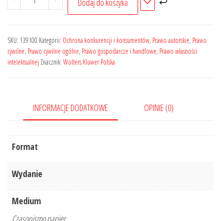
-
+
Dodaj do koszyka
Zeszyty
Naukowe
Uniwersytetu
SKU:
139100
Kategorii:
Ochrona konkurencji i konsumentów
,
Prawo autorskie
,
Prawo
Jagiellońskiego.
cywilne
,
Prawo cywilne ogólne
,
Prawo gospodarcze i handlowe
,
Prawo własności
intelektualnej
Znacznik:
Wolters Kluwer Polska
Prace
z
Prawa
Własności
INFORMACJE DODATKOWE
OPINIE (0)
Intelektualnej
-
Format
Zeszyt
3
Wydanie
(149)
Medium
Czasopismo papier