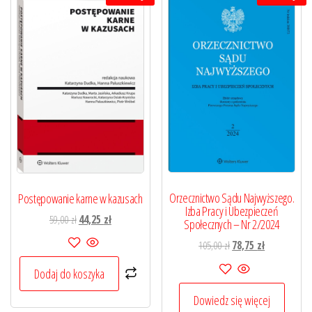
Orzecznictwo Sądu Najwyższego.
Postępowanie karne w kazusach
Izba Pracy i Ubezpieczeń
Pierwotna
Aktualna
59,00
zł
44,25
zł
Społecznych – Nr 2/2024
cena
cena
Pierwotna
Aktualna
105,00
zł
78,75
zł
wynosiła:
wynosi:
cena
cena
59,00 zł.
44,25 zł.
Dodaj do koszyka
wynosiła:
wynosi:
105,00 zł.
78,75 zł.
Dowiedz się więcej