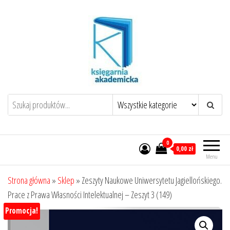
Przejdź
do
treści
0
0,00 zł
Menu
Strona główna
»
Sklep
»
Zeszyty Naukowe Uniwersytetu Jagiellońskiego.
Prace z Prawa Własności Intelektualnej – Zeszyt 3 (149)
Promocja!