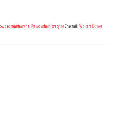
owoadministracyjne
,
Prawo administracyjne
Znacznik:
Wolters Kluwer