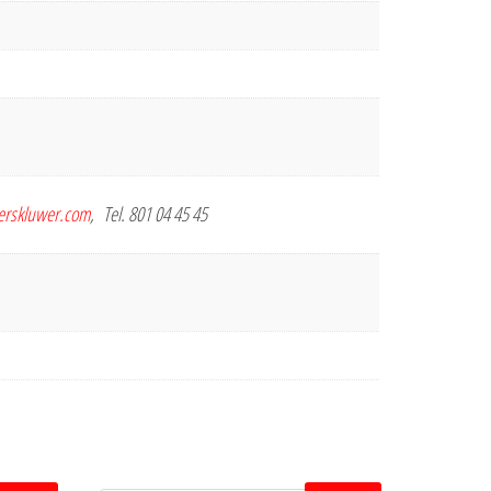
terskluwer.com
, Tel. 801 04 45 45