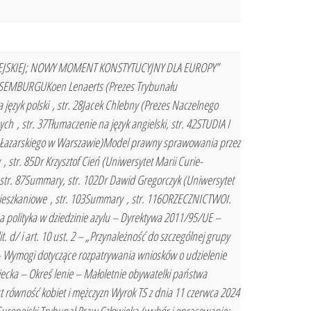
OPEJSKIEJ; NOWY MOMENT KONSTYTUCYJNY DLA EUROPY”
EMBURGUKoen Lenaerts (Prezes Trybunału
 język polski , str. 28Jacek Chlebny (Prezes Naczelnego
, str. 37Tłumaczenie na język angielski, str. 42STUDIA I
lnia Łazarskiego w Warszawie)Model prawny sprawowania przez
tr. 85Dr Krzysztof Cień (Uniwersytet Marii Curie-
str. 87Summary, str. 102Dr Dawid Gregorczyk (Uniwersytet
eszkaniowe , str. 103Summary , str. 116ORZECZNICTWOI.
a polityka w dziedzinie azylu – Dyrektywa 2011/95/UE –
it. d/ i art. 10 ust. 2 – „Przynależność do szczególnej grupy
3 – Wymogi dotyczące rozpatrywania wniosków o udzielenie
iecka – Okreś lenie – Małoletnie obywatelki państwa
t równość kobiet i mężczyzn Wyrok TS z dnia 11 czerwca 2024