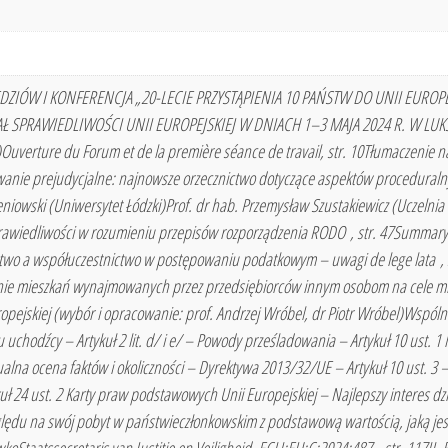
M SĘDZIÓW I KONFERENCJA „20-LECIE PRZYSTĄPIENIA 10 PAŃSTW DO UNII EUR
 SPRAWIEDLIWOŚCI UNII EUROPEJSKIEJ W DNIACH 1–3 MAJA 2024 R. W LUKS
)Ouverture du Forum et de la première séance de travail, str. 10Tłumaczenie na
nie prejudycjalne: najnowsze orzecznictwo dotyczące aspektów proceduralnych 
rzeniowski (Uniwersytet Łódzki)Prof. dr hab. Przemysław Szustakiewicz (Ucze
awiedliwości w rozumieniu przepisów rozporządzenia RODO , str. 47Summary , s
ctwo a współuczestnictwo w postępowaniu podatkowym – uwagi de lege lata , 
ie mieszkań wynajmowanych przez przedsiębiorców innym osobom na cele mi
opejskiej (wybór i opracowanie: prof. Andrzej Wróbel, dr Piotr Wróbel)Wspóln
u uchodźcy – Artykuł 2 lit. d/ i e/ – Powody prześladowania – Artykuł 10 ust. 1 l
ualna ocena faktów i okoliczności – Dyrektywa 2013/32/UE – Artykuł 10 ust. 
 24 ust. 2 Karty praw podstawowych Unii Europejskiej – Najlepszy interes dz
względu na swój pobyt w państwieczłonkowskim z podstawową wartością, jaką jes