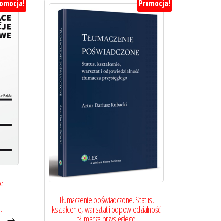
romocja!
Promocja!
we
lna
Tłumaczenie poświadczone. Status,
kształcenie, warsztat i odpowiedzialność
tłumacza przysięgłego