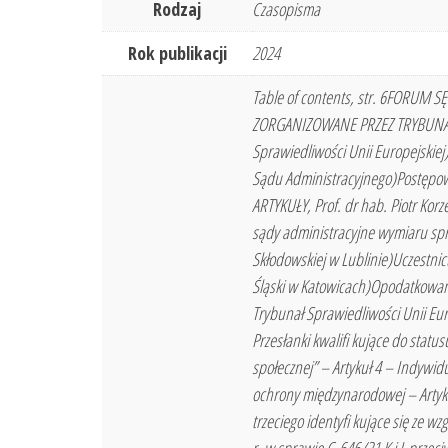
Rodzaj
Czasopisma
Rok publikacji
2024
Table of contents, str. 6FORU
ZORGANIZOWANE PRZEZ TRYBUNAŁ
Sprawiedliwości Unii Europejskiej
Sądu Administracyjnego)Postępowa
ARTYKUŁY, Prof. dr hab. Piotr Ko
sądy administracyjne wymiaru spr
Skłodowskiej w Lublinie)Uczestni
Śląski w Katowicach)Opodatkowan
Trybunał Sprawiedliwości Unii Eur
Przesłanki kwalifi kujące do status
społecznej” – Artykuł 4 – Indywid
ochrony międzynarodowej – Artykuł
trzeciego identyfi kujące się ze 