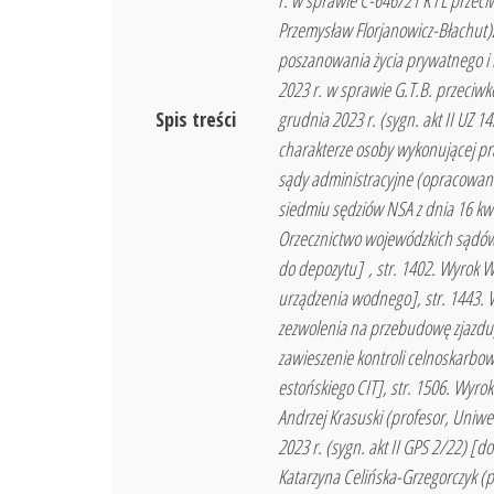
r. w sprawie C-646/21 K i L przeci
Przemysław Florjanowicz-Błachut)
poszanowania życia prywatnego i r
2023 r. w sprawie G.T.B. przeciwk
Spis treści
grudnia 2023 r. (sygn. akt II UZ 
charakterze osoby wykonującej pr
sądy administracyjne (opracowan
siedmiu sędziów NSA z dnia 16 kwie
Orzecznictwo wojewódzkich sądów a
do depozytu] , str. 1402. Wyrok WS
urządzenia wodnego], str. 1443. 
zezwolenia na przebudowę zjazdu] 
zawieszenie kontroli celnoskarbowe
estońskiego CIT], str. 1506. Wyro
Andrzej Krasuski (profesor, Uniw
2023 r. (sygn. akt II GPS 2/22) 
Katarzyna Celińska-Grzegorczyk (