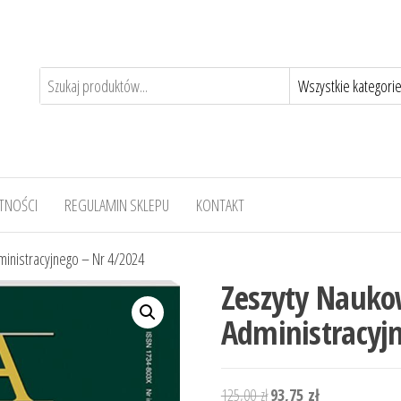
TNOŚCI
REGULAMIN SKLEPU
KONTAKT
inistracyjnego – Nr 4/2024
Zeszyty Nauk
Administracyj
Pierwotna
Aktualna
125,00
zł
93,75
zł