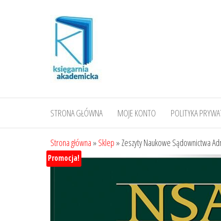
Przejdź
do
treści
STRONA GŁÓWNA
MOJE KONTO
POLITYKA PRYWA
Strona główna
»
Sklep
»
Zeszyty Naukowe Sądownictwa Adm
Promocja!