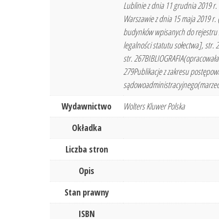
Lublinie z dnia 11 grudnia 2019 r
Warszawie z dnia 15 maja 2019 r. 
budynków wpisanych do rejestru za
legalności statutu sołectwa], st
str. 267BIBLIOGRAFIA(opracowała:
279Publikacje z zakresu postępowa
sądowoadministracyjnego(marzec–
Wydawnictwo
Wolters Kluwer Polska
Okładka
Liczba stron
Opis
Stan prawny
ISBN