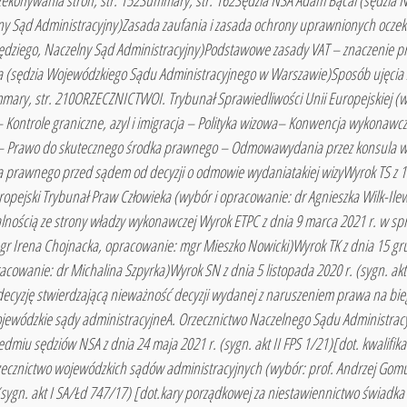
rzekonywania stron, str. 152Summary, str. 162Sędzia NSA Adam Bącal (sędzia
lny Sąd Administracyjny)Zasada zaufania i zasada ochrony uprawnionych ocz
sędziego, Naczelny Sąd Administracyjny)Podstawowe zasady VAT – znaczenie pr
 (sędzia Wojewódzkiego Sądu Administracyjnego w Warszawie)Sposób ujęcia
mary, str. 210ORZECZNICTWOI. Trybunał Sprawiedliwości Unii Europejskiej (wy
Kontrole graniczne, azyl i imigracja – Polityka wizowa– Konwencja wykonawcza
– Prawo do skutecznego środka prawnego – Odmowawydania przez konsula w
 prawnego przed sądem od decyzji o odmowie wydaniatakiej wizyWyrok TS z 1
Europejski Trybunał Praw Człowieka (wybór i opracowanie: dr Agnieszka Wilk-
lnością ze strony władzy wykonawczej Wyrok ETPC z dnia 9 marca 2021 r. w spraw
r Irena Chojnacka, opracowanie: mgr Mieszko Nowicki)Wyrok TK z dnia 15 grud
acowanie: dr Michalina Szpyrka)Wyrok SN z dnia 5 listopada 2020 r. (sygn. akt
decyzję stwierdzającą nieważność decyzji wydanej z naruszeniem prawa na bi
ojewódzkie sądy administracyjneA. Orzecznictwo Naczelnego Sądu Administracy
dmiu sędziów NSA z dnia 24 maja 2021 r. (sygn. akt II FPS 1/21)[dot. kwalif
Orzecznictwo wojewódzkich sądów administracyjnych (wybór: prof. Andrzej Go
r. (sygn. akt I SA/Łd 747/17) [dot.kary porządkowej za niestawiennictwo świa