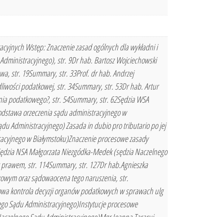
cyjnych Wstęp: Znaczenie zasad ogólnych dla wykładni i
dministracyjnego), str. 9Dr hab. Bartosz Wojciechowski
a, str. 19Summary, str. 33Prof. dr hab. Andrzej
iwości podatkowej, str. 34Summary, str. 53Dr hab. Artur
nia podatkowego?, str. 54Summary, str. 62Sędzia WSA
odstawa orzeczenia sądu administracyjnego w
u Administracyjnego) Zasada in dubio pro tributario po jej
tracyjnego w Białymstoku)Znaczenie procesowe zasady
Sędzia NSA Małgorzata Niezgódka-Medek (sędzia Naczelnego
z prawem, str. 114Summary, str. 127Dr hab.Agnieszka
kowym oraz sądowaocena tego naruszenia, str.
dowa kontrola decyzji organów podatkowych w sprawach ulg
ego Sądu Administracyjnego)Instytucje procesowe