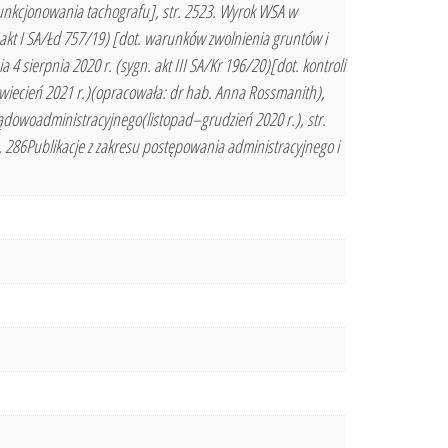
o funkcjonowania tachografu], str. 2523. Wyrok WSA w
. akt I SA/Łd 757/19) [dot. warunków zwolnienia gruntów i
sierpnia 2020 r. (sygn. akt III SA/Kr 196/20)[dot. kontroli
kwiecień 2021 r.)(opracowała: dr hab. Anna Rossmanith),
ądowoadministracyjnego(listopad–grudzień 2020 r.), str.
. 286Publikacje z zakresu postępowania administracyjnego i