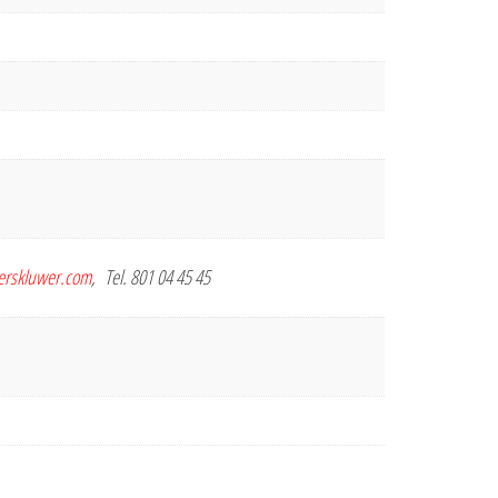
terskluwer.com
, Tel. 801 04 45 45