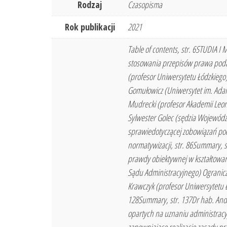
Rodzaj
Czasopisma
Rok publikacji
2021
Table of contents, str. 6STUDIA 
stosowania przepisów prawa podat
(profesor Uniwersytetu Łódzkiego)
Gomułowicz (Uniwersytet im. Adam
Mudrecki (profesor Akademii Leon
Sylwester Golec (sędzia Wojewódz
sprawiedotyczącej zobowiązań pod
normatywizacji, str. 86Summary, 
prawdy obiektywnej w kształtowa
Sądu Administracyjnego) Ogranicz
Krawczyk (profesor Uniwersytetu
128Summary, str. 137Dr hab. Andr
opartych na uznaniu administracy