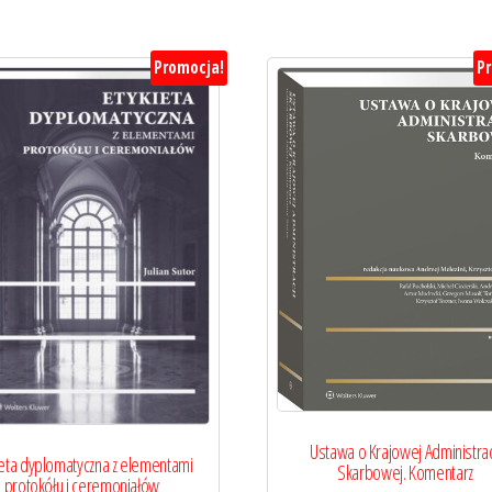
Promocja!
P
Ustawa o Krajowej Administrac
ieta dyplomatyczna z elementami
Skarbowej. Komentarz
protokółu i ceremoniałów