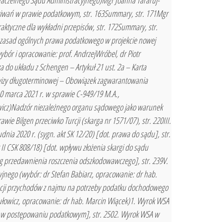
 Naczelnego Sądu Administracyjnego)Mgr Joanna Tararuj-
ekiwań w prawie podatkowym, str. 163Summary, str. 171Mgr
aktyczne dla wykładni przepisów, str. 172Summary, str.
 zasad ogólnych prawa podatkowego w projekcie nowej
bór i opracowanie: prof. AndrzejWróbel, dr Piotr
 do układu z Schengen – Artykuł 21 ust. 2a – Karta
izy długoterminowej – Obowiązek zagwarantowania
0 marca 2021 r. w sprawie C-949/19 M.A.,
Ilewicz)Nadzór niezależnego organu sądowego jako warunek
ie Bilgen przeciwko Turcji (skarga nr 1571/07), str. 220III.
nia 2020 r. (sygn. akt SK 12/20) [dot. prawa do sądu], str.
 II CSK 808/18) [dot. wpływu złożenia skargi do sądu
eg przedawnienia roszczenia odszkodowawczego], str. 239V.
jnego (wybór: dr Stefan Babiarz, opracowanie: dr hab.
ikacji przychodów z najmu na potrzeby podatku dochodowego
mułowicz, opracowanie: dr hab. Marcin Wiącek)1. Wyrok WSA
dka w postępowaniu podatkowym], str. 2502. Wyrok WSA w