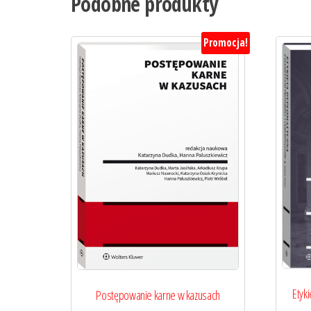
Podobne produkty
Promocja!
Etyk
Postępowanie karne w kazusach