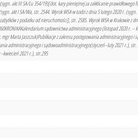
. (sygn. akt III SA/Lu 354/19)[dot. kary pieniężnej za zakłócanie prawidłoweg
(sygn. akt I SA/Wa, str. 2544. Wyrok WSA w Łodzi z dnia 5 lutego 2020 r. (sygn
bytków z podatku od nieruchomości], str. 2585. Wyrok WSA w Krakowie z dnia 4 
r. 260KRONIKAKalendarium sądownictwa administracyjnego (listopad 2020 r. – 
 mgr Marta Jaszczuk)Publikacje z zakresu postępowania administracyjnego i s
nia administracyjnego i sądowoadministracyjnego(styczeń–luty 2021 r.), str. 
kwiecień 2021 r.), str.295