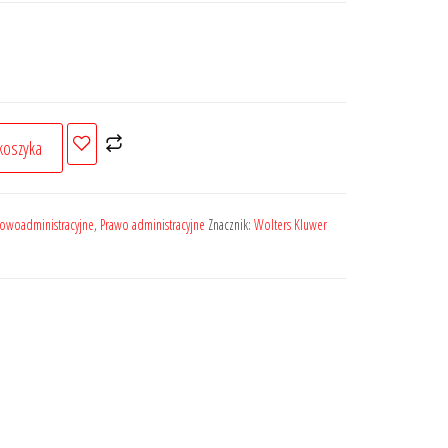
koszyka
owoadministracyjne
,
Prawo administracyjne
Znacznik:
Wolters Kluwer