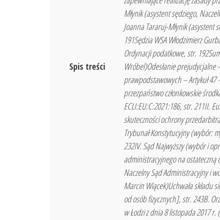
zapewniające realizację zasady p
Młynik (asystent sędziego, Nacze
Joanna Tararuj-Młynik (asystent 
191Sędzia WSA Włodzimierz Gurba
Ordynacji podatkowe, str. 192Sum
Spis treści
Wróbel)Odesłanie prejudycjalne – 
prawpodstawowych – Artykuł 47 
przezpaństwo członkowskie środka
ECLI:EU:C:2021:186, str. 211II. 
skuteczności ochrony przedarbitra
Trybunał Konstytucyjny (wybór: mg
232IV. Sąd Najwyższy (wybór i opr
administracyjnego na ostateczną 
Naczelny Sąd Administracyjny i w
Marcin Wiącek)Uchwała składu sie
od osób fizycznych], str. 243B. 
w Łodzi z dnia 8 listopada 2017 