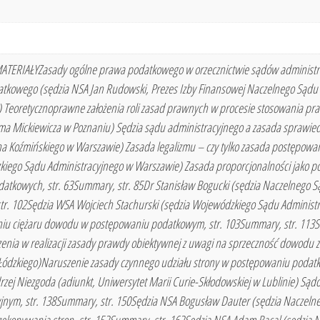
I MATERIAŁYZasady ogólne prawa podatkowego w orzecznictwie sądów administra
kowego (sędzia NSA Jan Rudowski, Prezes Izby Finansowej Naczelnego Sądu A
 Teoretycznoprawne założenia roli zasad prawnych w procesie stosowania praw
a Mickiewicza w Poznaniu) Sędzia sądu administracyjnego a zasada sprawiedl
a Koźmińskiego w Warszawie) Zasada legalizmu – czy tylko zasada postępowa
kiego Sądu Administracyjnego w Warszawie) Zasada proporcjonalności jako p
atkowych, str. 63Summary, str. 85Dr Stanisław Bogucki (sędzia Naczelnego Sąd
str. 102Sędzia WSA Wojciech Stachurski (sędzia Wojewódzkiego Sądu Adminis
niu ciężaru dowodu w postępowaniu podatkowym, str. 103Summary, str. 113
enia w realizacji zasady prawdy obiektywnej z uwagi na sprzeczność dowodu 
 Łódzkiego)Naruszenie zasady czynnego udziału strony w postępowaniu podat
zej Niezgoda (adiunkt, Uniwersytet Marii Curie-Skłodowskiej w Lublinie) Są
jnym, str. 138Summary, str. 150Sędzia NSA Bogusław Dauter (sędzia Naczeln