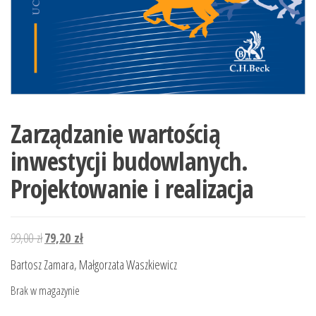
Zarządzanie wartością
inwestycji budowlanych.
Projektowanie i realizacja
Pierwotna
Aktualna
99,00
zł
79,20
zł
cena
cena
Bartosz Zamara, Małgorzata Waszkiewicz
wynosiła:
wynosi:
Brak w magazynie
99,00 zł.
79,20 zł.