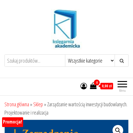
Przejdź
do
treści
0
0,00 zł
Menu
Strona główna
»
Sklep
»
Zarządzanie wartością inwestycji budowlanych.
Projektowanie i realizacja
Promocja!