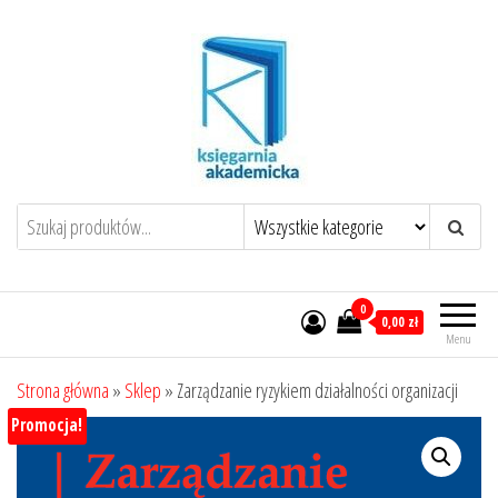
Przejdź
do
treści
0
0,00 zł
Menu
Strona główna
»
Sklep
»
Zarządzanie ryzykiem działalności organizacji
Promocja!