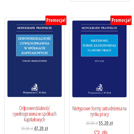
Promocja!
Promocja!
Odpowiedzialność
Nietypowe formy zatrudnienia na
cywilnoprawna w spółkach
rynku pracy
kapitałowych
Pierwotna
Aktualna
69,00
zł
55,20
zł
Pierwotna
Aktualna
59,00
zł
47,20
zł
cena
cena