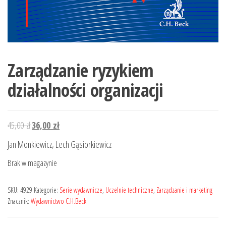
Zarządzanie ryzykiem
działalności organizacji
Pierwotna
Aktualna
45,00
zł
36,00
zł
cena
cena
Jan Monkiewicz, Lech Gąsiorkiewicz
wynosiła:
wynosi:
Brak w magazynie
45,00 zł.
36,00 zł.
SKU:
4929
Kategorie:
Serie wydawnicze
,
Uczelnie techniczne
,
Zarządzanie i marketing
Znacznik:
Wydawnictwo C.H.Beck