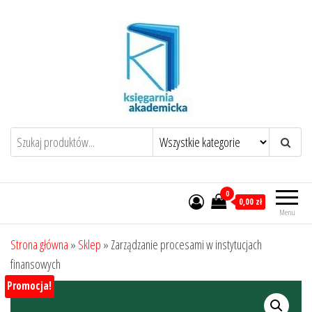
Przejdź
do
treści
0
0,00 zł
Menu
Strona główna
»
Sklep
»
Zarządzanie procesami w instytucjach
finansowych
Promocja!