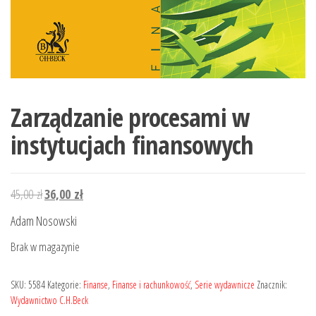
Zarządzanie procesami w
instytucjach finansowych
Pierwotna
Aktualna
45,00
zł
36,00
zł
cena
cena
Adam Nosowski
wynosiła:
wynosi:
Brak w magazynie
45,00 zł.
36,00 zł.
SKU:
5584
Kategorie:
Finanse
,
Finanse i rachunkowość
,
Serie wydawnicze
Znacznik:
Wydawnictwo C.H.Beck