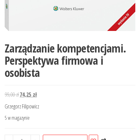
Zarządzanie kompetencjami.
Perspektywa firmowa i
osobista
Pierwotna
Aktualna
99,00
zł
74,25
zł
cena
cena
Grzegorz Filipowicz
wynosiła:
wynosi:
5 w magazynie
99,00 zł.
74,25 zł.
ilość