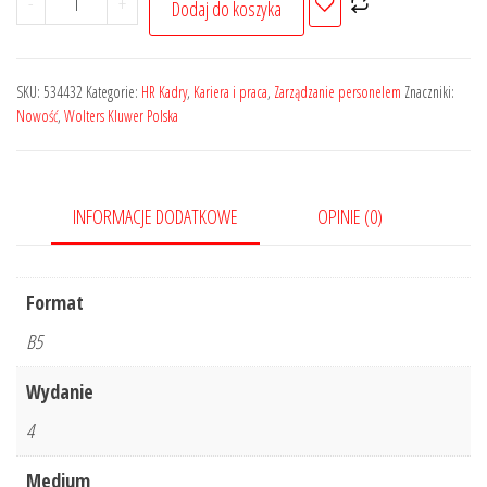
-
+
Dodaj do koszyka
Zarządzanie
kompetencjami.
Perspektywa
SKU:
534432
Kategorie:
HR Kadry
,
Kariera i praca
,
Zarządzanie personelem
Znaczniki:
firmowa
Nowość
,
Wolters Kluwer Polska
i
osobista
INFORMACJE DODATKOWE
OPINIE (0)
Format
B5
Wydanie
4
Medium