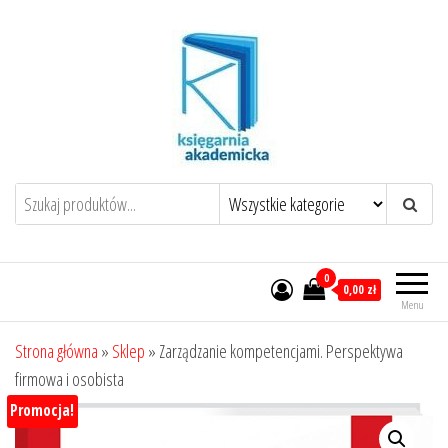
Przejdź
do
treści
0
0,00 zł
Menu
Strona główna
»
Sklep
»
Zarządzanie kompetencjami. Perspektywa
firmowa i osobista
Promocja!