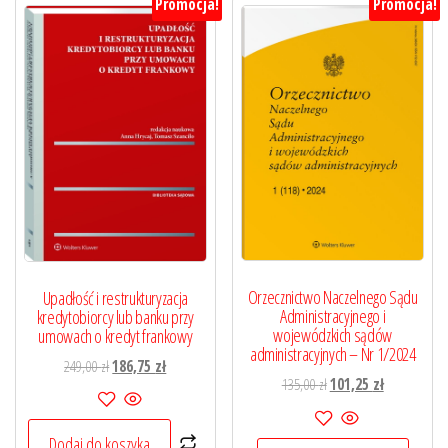
Promocja!
Promocja!
Orzecznictwo Naczelnego Sądu
Upadłość i restrukturyzacja
Administracyjnego i
kredytobiorcy lub banku przy
wojewódzkich sądów
umowach o kredyt frankowy
administracyjnych – Nr 1/2024
Pierwotna
Aktualna
249,00
zł
186,75
zł
Pierwotna
Aktualna
135,00
zł
101,25
zł
cena
cena
cena
cena
wynosiła:
wynosi:
wynosiła:
wynosi:
249,00 zł.
186,75 zł.
Dodaj do koszyka