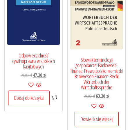
Odpowiedzialność
Słownik terminologii
cywilnoprawna w spółkach
gospodarczej Bankowość-
kapitałowych
Finanse-Prawo polsko-niemiecki
Pierwotna
Aktualna
59,00
zł
47,20
zł
Bankwesen-Finanzen-Recht
Wörterbuch der
cena
cena
Wirtschaftssprache
wynosiła:
wynosi:
59,00 zł.
47,20 zł.
Pierwotna
Aktualna
79,00
zł
63,20
zł
Dodaj do koszyka
cena
cena
wynosiła:
wynosi:
79,00 zł.
63,20 zł.
Dowiedz się więcej