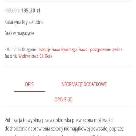
Pierwotna
Aktualna
169,00
zł
135,20
zł
cena
cena
Katarzyna Kryla-Cudna
wynosiła:
wynosi:
Brak w magazynie
169,00 zł.
135,20 zł.
SKU:
17166
Kategorie:
Instytucje Prawa Prywatnego
,
Prawo i postępowanie cywilne
Znacznik:
Wydawnictwo C.H.Beck
OPIS
INFORMACJE DODATKOWE
OPINIE (0)
Publikacja to wybitna praca doktorska poświęcona możliwości
dochodzenia naprawienia szkody niemajątkowej powstałej poprzez