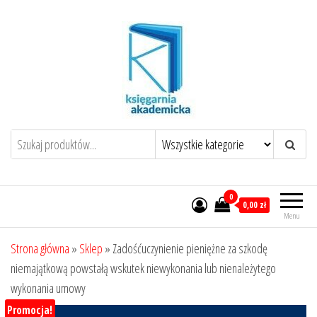
Przejdź
do
treści
0
0,00 zł
Menu
Strona główna
»
Sklep
»
Zadośćuczynienie pieniężne za szkodę
niemajątkową powstałą wskutek niewykonania lub nienależytego
wykonania umowy
Promocja!