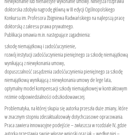
niewykonanie lub nienależyte wykonanie umowy. Niniejsza rozprawa
doktorska zdobyła nagrodę główną w III edycji Ogólnopolskiego
Konkursu im. Profesora Zbigniewa Radwańskiego na najlepszą pracę
doktorską z zakresu prawa prywatnego.
Publikacja omawia m.in. następujące zagadnienia:
szkodę niemajątkową i zadośćuczynienie,
rozwój instytucji zadośćuczynienia pieniężnego za szkodę niemajątkową
wynikającą z niewykonania umowy,
dopuszczalność zasądzenia zadośćuczynienia pieniężnego za szkodę
niemajątkową wynikającą z niewykonania umowy de lege lata,
optymalny model kompensacji szkody niemajątkowej w kontraktowym
reżimie odpowiedzialności odszkodowawczej.
Problematyka, na której skupia się autorka przeszła duże zmiany, które
w znacznym stopniu zdezaktualizowały dotychczasowe opracowania.
Praca zawiera innowacyjne podejście – zwłaszcza w rozdziale IV, gdzie
autorka przestawia swoje własne wnioski oraz jak – według niej –