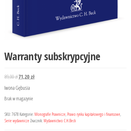
Warranty subskrypcyjne
Pierwotna
Aktualna
89,00
zł
71,20
zł
cena
cena
Iwona Gębusia
wynosiła:
wynosi:
Brak w magazynie
89,00 zł.
71,20 zł.
SKU:
7678
Kategorie:
Monografie Prawnicze
,
Prawo rynku kapitałowego i finansowe
,
Serie wydawnicze
Znacznik:
Wydawnictwo C.H.Beck