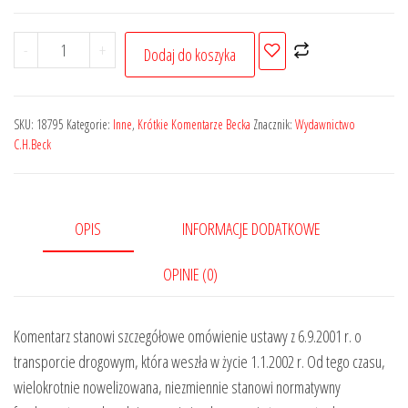
ilość
-
+
Dodaj do koszyka
Ustawa
o
transporcie
SKU:
18795
Kategorie:
Inne
,
Krótkie Komentarze Becka
Znacznik:
Wydawnictwo
drogowym.
C.H.Beck
Komentarz
OPIS
INFORMACJE DODATKOWE
OPINIE (0)
Komentarz stanowi szczegółowe omówienie ustawy z 6.9.2001 r. o
transporcie drogowym, która weszła w życie 1.1.2002 r. Od tego czasu,
wielokrotnie nowelizowana, niezmiennie stanowi normatywny