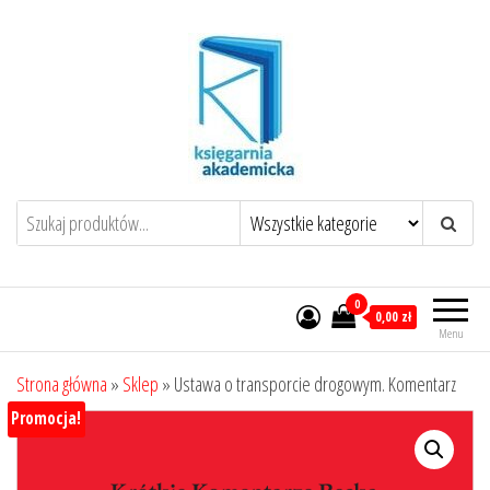
Przejdź
do
treści
0
0,00 zł
Menu
Strona główna
»
Sklep
»
Ustawa o transporcie drogowym. Komentarz
Promocja!