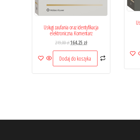
Us
Usługi zaufania oraz identyfikacja
elektroniczna. Komentarz
Pierwotna
Aktualna
219,00
zł
164,25
zł
cena
cena
wynosiła:
wynosi:
Dodaj do koszyka
219,00 zł.
164,25 zł.