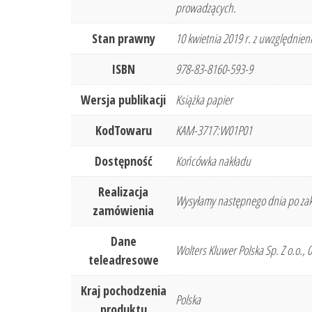
prowadzących.
Stan prawny
10 kwietnia 2019 r. z uwzględnieni
ISBN
978-83-8160-593-9
Wersja publikacji
Książka papier
KodTowaru
KAM-3717:W01P01
Dostępność
Końcówka nakładu
Realizacja
Wysyłamy następnego dnia po zak
zamówienia
Dane
Wolters Kluwer Polska Sp. Z o.o.,
teleadresowe
Kraj pochodzenia
Polska
produktu