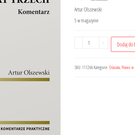
cena
cena
Artur Olszewski
wynosiła:
wynosi:
5 w magazynie
129,00 zł.
96,75 zł.
ilość
-
+
Dodaj do 
Ustawa
o
opiece
SKU:
111266
Kategorie:
Oświata
,
Prawo w 
nad
dziećmi
w
wieku
do
lat
trzech.
Komentarz