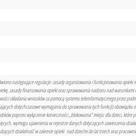
no następujące regulacje: zasady organizowania i funkcjonowania opieki na
piekę, zasady finansowania opieki oraz sprawowania nadzoru nad warunkami 
liwości składania wniosków za pomocą systemu teleinformatycznego przez podmi
iających dotychczasowe wymagania do sprawowania tych funkcji) obowiązku od
obków poprzez wyłączenie konieczności „blokowania” miejsc dla dzieci, które p
ięcych, wymogu ujawnienia w rejestrze danych dotyczących zawieszenia działal
ących działalność w zakresie opieki nad dziećmi do lat trzech oraz pracowni