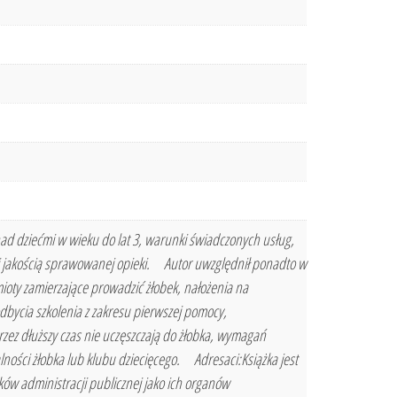
d dziećmi w wieku do lat 3, warunki świadczonych usług,
i jakością sprawowanej opieki. Autor uwzględnił ponadto w
oty zamierzające prowadzić żłobek, nałożenia na
bycia szkolenia z zakresu pierwszej pomocy,
rzez dłuższy czas nie uczęszczają do żłobka, wymagań
ności żłobka lub klubu dziecięcego. Adresaci:Książka jest
ków administracji publicznej jako ich organów