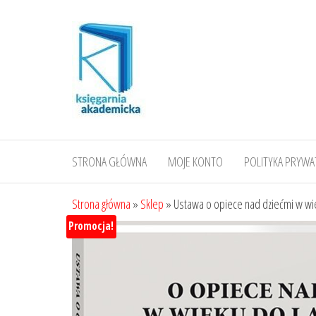
Przejdź
do
treści
STRONA GŁÓWNA
MOJE KONTO
POLITYKA PRYWA
Strona główna
»
Sklep
»
Ustawa o opiece nad dziećmi w wie
Promocja!