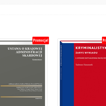
Promocja!
P