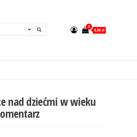
0
0,00 zł
ce nad dziećmi w wieku
 Komentarz