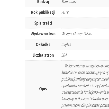
Rodzaj
Komentarz
Rok publikacji
2019
Spis treści
Wydawnictwo
Wolters Kluwer Polska
Okładka
miękka
Liczba stron
304
W komentarzu szczegółowo omówio
kwalifikacje osób sprawujących o
publikacji zmiany dotyczące: moż
opiekunów i wolontariuszy (spełn
Opis
uelastycznienia funkcjonowania żł
lokalowych żłobków i klubów dziec
przeznaczona dla placówek prowadz