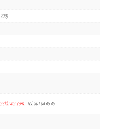
 730)
terskluwer.com
, Tel. 801 04 45 45