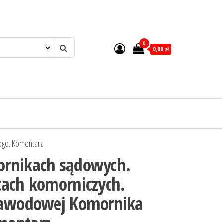
0
0,00 zł
ego. Komentarz
ornikach sądowych.
tach komorniczych.
Zawodowej Komornika