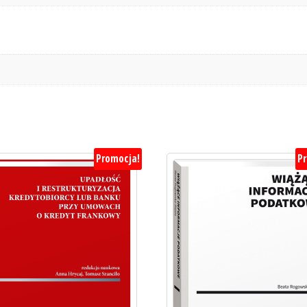
Promocja!
P