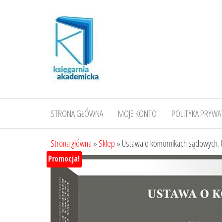
Przejdź
do
treści
STRONA GŁÓWNA
MOJE KONTO
POLITYKA PRYWA
Strona główna
»
Sklep
»
Ustawa o komornikach sądowych. 
Promocja!