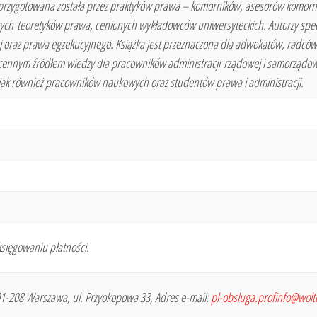
przygotowana została przez praktyków prawa – komorników, asesorów komor
ych teoretyków prawa, cenionych wykładowców uniwersyteckich. Autorzy specj
nej oraz prawa egzekucyjnego. Książka jest przeznaczona dla adwokatów, radcó
 cennym źródłem wiedzy dla pracowników administracji rządowej i samorządo
jak również pracowników naukowych oraz studentów prawa i administracji.
sięgowaniu płatności.
 01-208 Warszawa, ul. Przyokopowa 33, Adres e-mail:
pl-obsluga.profinfo@wol