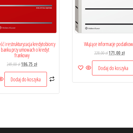
ść i restrukturyzacja kredytobiorcy
Wiążące informacje podatko
b banku przy umowach o kredyt
Pierwotna
Aktua
228,00
zł
171,00
zł
frankowy
cena
cena
Pierwotna
Aktualna
249,00
zł
186,75
zł
wynosiła:
wynos
Dodaj do koszyka
cena
cena
228,00 zł.
171,00
wynosiła:
wynosi:
Dodaj do koszyka
249,00 zł.
186,75 zł.