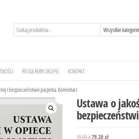
TNOŚCI
REGULAMIN SKLEPU
KONTAKT
nej i bezpieczeństwie pacjenta. Komentarz
Ustawa o jakoś
bezpieczeństw
Pierwotna
Aktualna
99,00
zł
79,20
zł