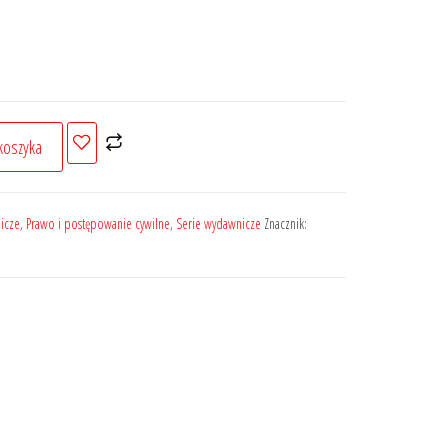
koszyka
icze
,
Prawo i postępowanie cywilne
,
Serie wydawnicze
Znacznik: