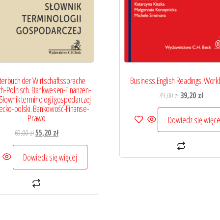
erbuch der Wirtschaftssprache
Business English Readings. Wor
h-Polnisch. Bankwesen-Finanzen-
Pierwotna
Aktual
49,00
zł
39,20
zł
Słownik terminologii gospodarczej
cena
cena
ecko-polski. Bankowość-Finanse-
Prawo
wynosiła:
wynosi
Dowiedz się więce
49,00 zł.
39,20 z
Pierwotna
Aktualna
69,00
zł
55,20
zł
cena
cena
wynosiła:
wynosi:
Dowiedz się więcej
69,00 zł.
55,20 zł.