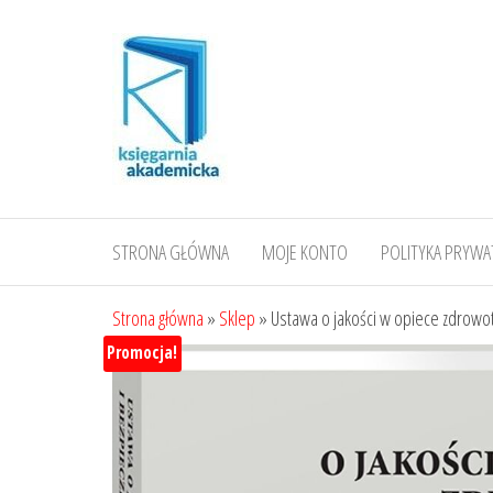
Przejdź
do
treści
STRONA GŁÓWNA
MOJE KONTO
POLITYKA PRYWA
Strona główna
»
Sklep
»
Ustawa o jakości w opiece zdrowot
Promocja!