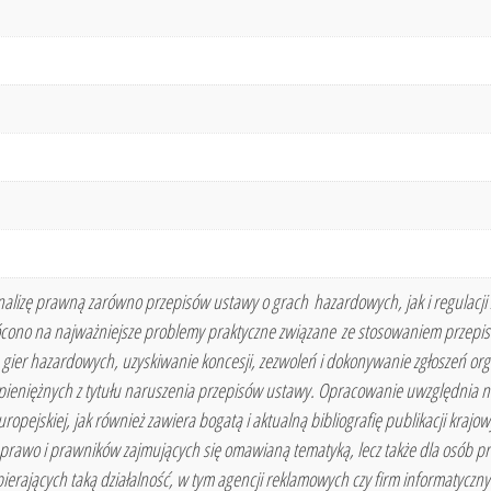
alizę prawną zarówno przepisów ustawy o grach hazardowych, jak i regulacji
ono na najważniejsze problemy praktyczne związane ze stosowaniem przepisó
 gier hazardowych, uzyskiwanie koncesji, zezwoleń i dokonywanie zgłoszeń org
 pieniężnych z tytułu naruszenia przepisów ustawy. Opracowanie uwzględnia 
ropejskiej, jak również zawiera bogatą i aktualną bibliografię publikacji kraj
 prawo i prawników zajmujących się omawianą tematyką, lecz także dla osób pr
ających taką działalność, w tym agencji reklamowych czy firm informatycznych