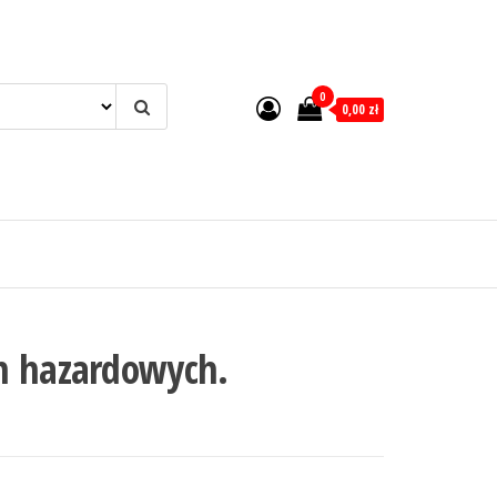
0
0,00 zł
h hazardowych.