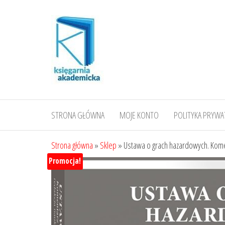
Przejdź
do
treści
STRONA GŁÓWNA
MOJE KONTO
POLITYKA PRYWA
Strona główna
»
Sklep
»
Ustawa o grach hazardowych. Kom
Promocja!