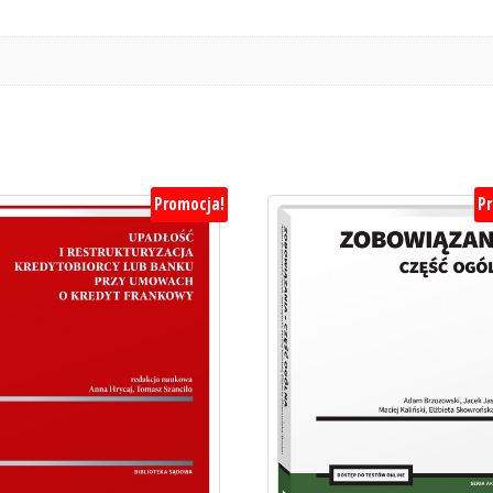
Promocja!
P