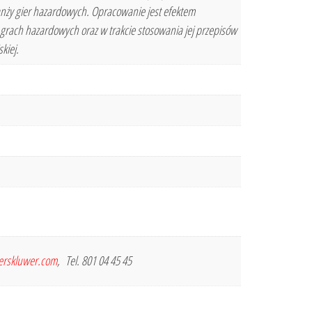
anży gier hazardowych. Opracowanie jest efektem
rach hazardowych oraz w trakcie stosowania jej przepisów
kiej.
terskluwer.com
, Tel. 801 04 45 45