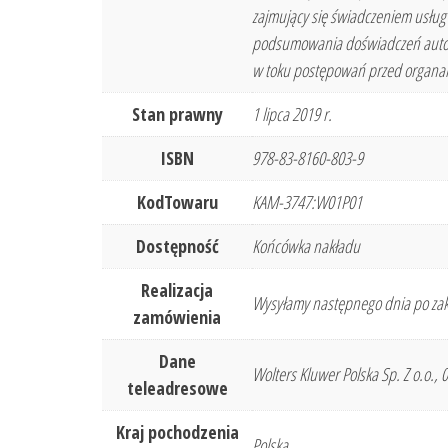
zajmujący się świadczeniem usług
podsumowania doświadczeń autorów
w toku postępowań przed organami
Stan prawny
1 lipca 2019 r.
ISBN
978-83-8160-803-9
KodTowaru
KAM-3747:W01P01
Dostępność
Końcówka nakładu
Realizacja
Wysyłamy następnego dnia po zak
zamówienia
Dane
Wolters Kluwer Polska Sp. Z o.o.,
teleadresowe
Kraj pochodzenia
Polska