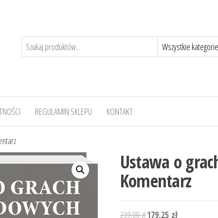
TNOŚCI
REGULAMIN SKLEPU
KONTAKT
entarz
Ustawa o grac
Komentarz
Pierwotna
Aktualna
239,00
zł
179,25
zł