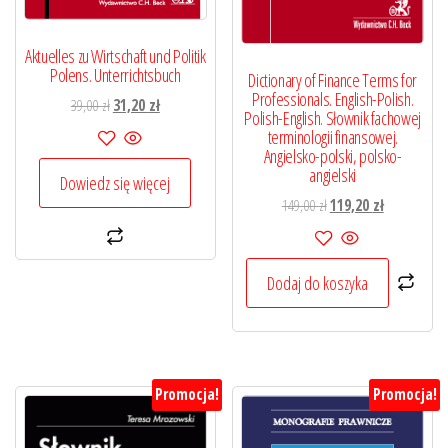
Aktuelles zu Wirtschaft und Politik
Polens. Unterrichtsbuch
Dictionary of Finance Terms for
Professionals. English-Polish.
Pierwotna
Aktualna
39,00
zł
31,20
zł
Polish-English. Słownik fachowej
cena
cena
terminologii finansowej.
wynosiła:
wynosi:
Angielsko-polski, polsko-
angielski
39,00 zł.
31,20 zł.
Dowiedz się więcej
Pierwotna
Aktualna
149,00
zł
119,20
zł
cena
cena
wynosiła:
wynosi:
149,00 zł.
119,20 zł.
Dodaj do koszyka
Promocja!
Promocja!