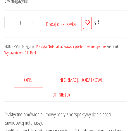
5 w magazynie
239,00 zł.
191,20 zł.
ilość
-
+
Dodaj do koszyka
Umowa
renty.
Czynności
SKU:
22551
Kategorie:
Praktyka Notarialna
,
Prawo i postępowanie cywilne
Znacznik:
notarialne.
Wydawnictwo C.H.Beck
Klauzule
w
aktach
OPIS
INFORMACJE DODATKOWE
notarialnych.
Wzory
OPINIE (0)
aktów
notarialnych
Praktyczne omówienie umowy renty z perspektywy działalności
zawodowej notariuszy.
Publikacja została podzielona na dwie części, z których pierwsza stanowi