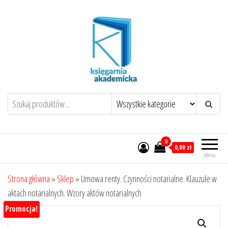
Przejdź
do
treści
0
0,00 zł
Menu
Strona główna
»
Sklep
»
Umowa renty. Czynności notarialne. Klauzule w
aktach notarialnych. Wzory aktów notarialnych
Promocja!