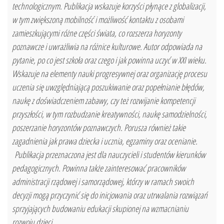
technologicznym. Publikacja wskazuje korzyści płynące z globalizacji,
w tym zwiększoną mobilność i możliwość kontaktu z osobami
zamieszkującymi różne części świata, co rozszerza horyzonty
poznawcze i uwrażliwia na różnice kulturowe. Autor odpowiada na
pytanie, po co jest szkoła oraz czego i jak powinna uczyć w XXI wieku.
Wskazuje na elementy nauki progresywnej oraz organizację procesu
uczenia się uwzględniającą poszukiwanie oraz popełnianie błędów,
naukę z doświadczeniem zabawy, czy też rozwijanie kompetencji
przyszłości, w tym rozbudzanie kreatywności, naukę samodzielności,
poszerzanie horyzontów poznawczych. Porusza również takie
zagadnienia jak prawa dziecka i ucznia, egzaminy oraz ocenianie.
Publikacja przeznaczona jest dla nauczycieli i studentów kierunków
pedagogicznych. Powinna także zainteresować pracowników
administracji rządowej i samorządowej, którzy w ramach swoich
decyzji mogą przyczynić się do inicjowania oraz utrwalania rozwiązań
sprzyjających budowaniu edukacji skupionej na wzmacnianiu
rozwoju dzieci.