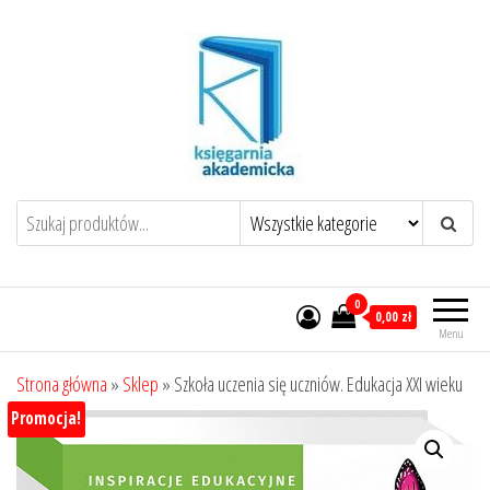
Przejdź
do
treści
0
0,00 zł
Menu
Strona główna
»
Sklep
»
Szkoła uczenia się uczniów. Edukacja XXI wieku
Promocja!