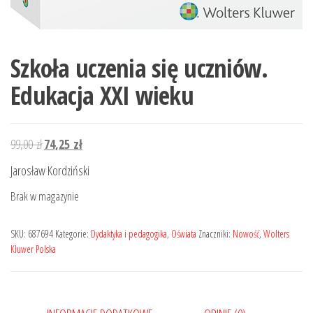
Szkoła uczenia się uczniów.
Edukacja XXI wieku
Pierwotna
Aktualna
99,00
zł
74,25
zł
cena
cena
Jarosław Kordziński
wynosiła:
wynosi:
Brak w magazynie
99,00 zł.
74,25 zł.
SKU:
687694
Kategorie:
Dydaktyka i pedagogika
,
Oświata
Znaczniki:
Nowość
,
Wolters
Kluwer Polska