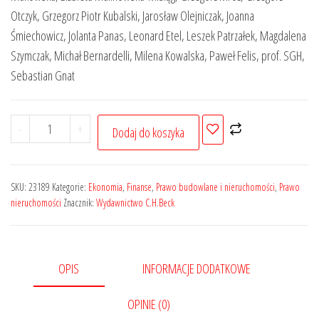
189,00 zł.
151,20 zł.
Otczyk, Grzegorz Piotr Kubalski, Jarosław Olejniczak, Joanna
Śmiechowicz, Jolanta Panas, Leonard Etel, Leszek Patrzałek, Magdalena
Szymczak, Michał Bernardelli, Milena Kowalska, Paweł Felis, prof. SGH,
Sebastian Gnat
ilość
-
+
Dodaj do koszyka
System
opodatkowania
nieruchomości
SKU:
23189
Kategorie:
Ekonomia
,
Finanse
,
Prawo budowlane i nieruchomości
,
Prawo
w
nieruchomości
Znacznik:
Wydawnictwo C.H.Beck
Polsce
na
tle
OPIS
INFORMACJE DODATKOWE
rozwiązań
europejskich.
OPINIE (0)