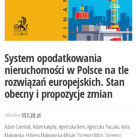
System opodatkowania
nieruchomości w Polsce na tle
rozwiązań europejskich. Stan
obecny i propozycje zmian
Pierwotna
Aktualna
189,00
zł
151,20
zł
cena
cena
Adam Czerniak, Adam Kałążny, Agnieszka Bem, Agnieszka Tłaczała, Anita
wynosiła:
wynosi:
Makowska, Elżbieta Malinowska-Misiąg, Grzegorz Mróz, Grzegorz