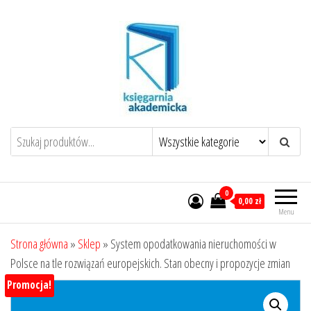
Przejdź
do
treści
0
0,00 zł
Menu
Strona główna
»
Sklep
»
System opodatkowania nieruchomości w
Polsce na tle rozwiązań europejskich. Stan obecny i propozycje zmian
Promocja!