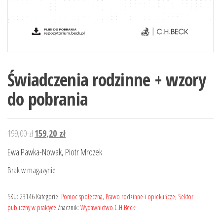
Świadczenia rodzinne + wzory
do pobrania
Pierwotna
Aktualna
199,00
zł
159,20
zł
cena
cena
Ewa Pawka-Nowak, Piotr Mrozek
wynosiła:
wynosi:
Brak w magazynie
199,00 zł.
159,20 zł.
SKU:
23146
Kategorie:
Pomoc społeczna
,
Prawo rodzinne i opiekuńcze
,
Sektor
publiczny w praktyce
Znacznik:
Wydawnictwo C.H.Beck