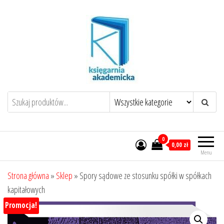
Przejdź
do
treści
0
0,00 zł
Menu
Strona główna
»
Sklep
»
Spory sądowe ze stosunku spółki w spółkach
kapitałowych
Promocja!