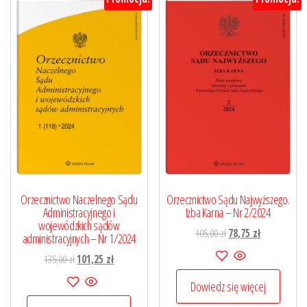
Orzecznictwo Naczelnego Sądu
Orzecznictwo Sądu Najwyższego.
Administracyjnego i
Izba Karna – Nr 2/2024
wojewódzkich sądów
Pierwotna
Aktualna
105,00
zł
78,75
zł
administracyjnych – Nr 1/2024
cena
cena
Pierwotna
Aktualna
135,00
zł
101,25
zł
wynosiła:
wynosi:
cena
cena
105,00 zł.
78,75 zł.
Dowiedz się więcej
wynosiła:
wynosi: