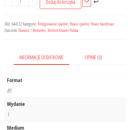
-
+
Dodaj do koszyka
Spory
sądowe
ze
SKU:
644122
Kategorie:
Postępowanie cywilne
,
Prawo cywilne
,
Prawo handlowe
stosunku
Znaczniki:
Nowość / Bestseller
,
Wolters Kluwer Polska
spółki
w
spółkach
INFORMACJE DODATKOWE
OPINIE (0)
kapitałowych
Format
B5
Wydanie
1
Medium