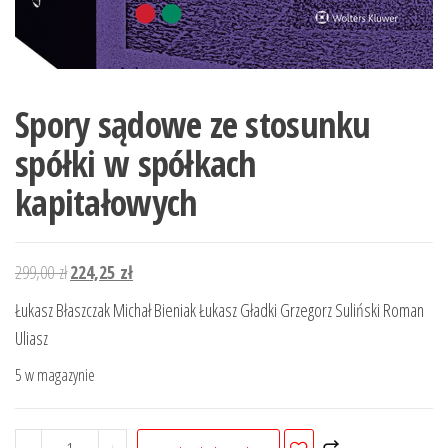
Spory sądowe ze stosunku
spółki w spółkach
kapitałowych
Pierwotna
Aktualna
299,00
zł
224,25
zł
cena
cena
Łukasz Błaszczak Michał Bieniak Łukasz Gładki Grzegorz Suliński Roman
wynosiła:
wynosi:
Uliasz
299,00 zł.
224,25 zł.
5 w magazynie
ilość