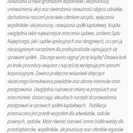
zaskarżania uchwał zgromadzeń wspólników i akcjonariuszy,
unieważnienia akcji oraz stwierdzenia nieważności objęcia udziałów,
dochodzenia roszczeń przeciwko członkom zarządu, wyłączenia
wspólników i akcjonariuszy, rozwiązania spółki kapitałowej. Książka
uwzględnia także najważniejsze orzeczenia sądowe, zarówno Sądu
Najwyższego, jaki i sądów apelacyjnych oraz okręgowych, co czyni ją
niezastąpionym narzędziem dla profesjonalistów zajmujących się
sprawami spółek. Dlaczego warto sięgnąć po tę książkę? Omawia krok
po kroku procedury związane z najczęściej występującymi sporami
korporacyjnymi. Zawiera praktyczne wskazówki dotyczące
skutecznego formułowania powództw oraz obrony interesów stron
postępowania. Uwzględnia najnowsze zmiany w przepisach oraz
orzecznictwie, dostarczając aktualnych narzędzi do prowadzenia
postępowań w sprawach spółek kapitałowych. Publikacja
przeznaczona jest przede wszystkim dla adwokatów, radców
prawnych, sędziów. Może również stanowić cenne źródło wiedzy dla
przedsiębiorców, wspólników, akcjonariuszy oraz członków organów