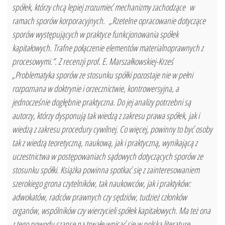
spółek, którzy chcą lepiej zrozumieć mechanizmy zachodzące w
ramach sporów korporacyjnych. „Rzetelne opracowanie dotyczące
sporów występujących w praktyce funkcjonowania spółek
kapitałowych. Trafne połączenie elementów materialnoprawnych z
procesowymi.”. Z recenzji prof. E. Marszałkowskiej-Krześ
„Problematyka sporów ze stosunku spółki pozostaje nie w pełni
rozpoznana w doktrynie i orzecznictwie, kontrowersyjna, a
jednocześnie dogłębnie praktyczna. Do jej analizy potrzebni są
autorzy, którzy dysponują tak wiedzą z zakresu prawa spółek, jak i
wiedzą z zakresu procedury cywilnej. Co więcej, powinny to być osoby
tak z wiedzą teoretyczną, naukową, jak i praktyczną, wynikającą z
uczestnictwa w postępowaniach sądowych dotyczących sporów ze
stosunku spółki. Książka powinna spotkać się z zainteresowaniem
szerokiego grona czytelników, tak naukowców, jak i praktyków:
adwokatów, radców prawnych czy sędziów, tudzież członków
organów, wspólników czy wierzycieli spółek kapitałowych. Ma też ona
z tego powodu szansę na trwałe wpisać się w polską literaturę