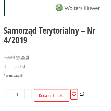
Samorząd Terytorialny – Nr
4/2019
Pierwotna
Aktualna
59,00
zł
44,25
zł
cena
cena
Hubert Izdebski
wynosiła:
wynosi:
5 w magazynie
59,00 zł.
44,25 zł.
ilość
-
+
Dodaj do koszyka
Samorząd
Terytorialny