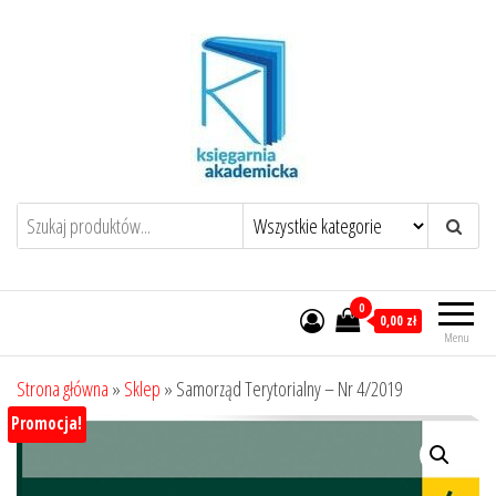
Przejdź
do
treści
0
0,00 zł
Menu
Strona główna
»
Sklep
»
Samorząd Terytorialny – Nr 4/2019
Promocja!