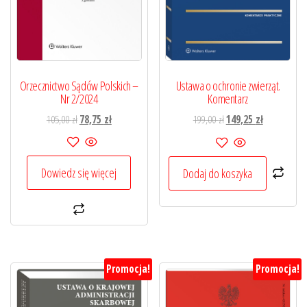
Orzecznictwo Sądów Polskich –
Ustawa o ochronie zwierząt.
Nr 2/2024
Komentarz
Pierwotna
Aktualna
Pierwotna
Aktualna
105,00
zł
78,75
zł
199,00
zł
149,25
zł
cena
cena
cena
cena
wynosiła:
wynosi:
wynosiła:
wynosi:
105,00 zł.
78,75 zł.
199,00 zł.
149,25 zł.
Dowiedz się więcej
Dodaj do koszyka
Promocja!
Promocja!