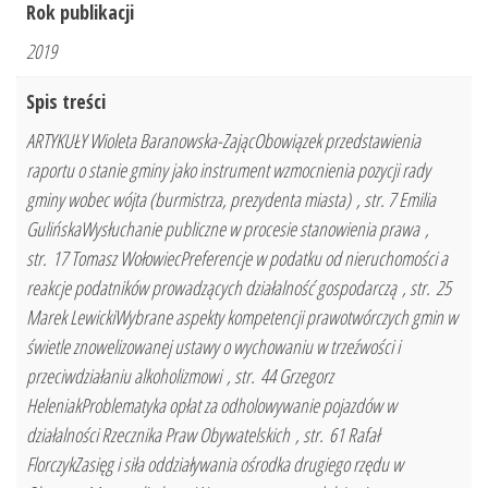
Rok publikacji
2019
Spis treści
ARTYKUŁY Wioleta Baranowska-ZającObowiązek przedstawienia
raportu o stanie gminy jako instrument wzmocnienia pozycji rady
gminy wobec wójta (burmistrza, prezydenta miasta) , str. 7 Emilia
GulińskaWysłuchanie publiczne w procesie stanowienia prawa ,
str. 17 Tomasz WołowiecPreferencje w podatku od nieruchomości a
reakcje podatników prowadzących działalność gospodarczą , str. 25
Marek LewickiWybrane aspekty kompetencji prawotwórczych gmin w
świetle znowelizowanej ustawy o wychowaniu w trzeźwości i
przeciwdziałaniu alkoholizmowi , str. 44 Grzegorz
HeleniakProblematyka opłat za odholowywanie pojazdów w
działalności Rzecznika Praw Obywatelskich , str. 61 Rafał
FlorczykZasięg i siła oddziaływania ośrodka drugiego rzędu w