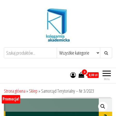
Przejdź
do
treści
0
0,00 zł
Menu
Strona główna
»
Sklep
»
Samorząd Terytorialny – Nr 3/2023
Promocja!