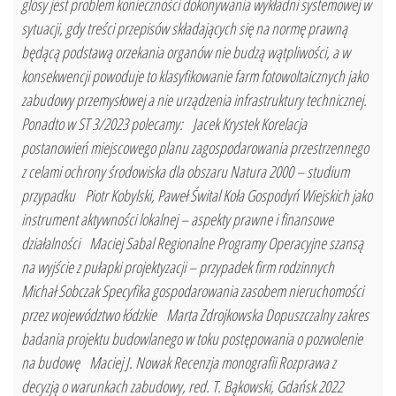
glosy jest problem konieczności dokonywania wykładni systemowej w
sytuacji, gdy treści przepisów składających się na normę prawną
będącą podstawą orzekania organów nie budzą wątpliwości, a w
konsekwencji powoduje to klasyfikowanie farm fotowoltaicznych jako
zabudowy przemysłowej a nie urządzenia infrastruktury technicznej.
Ponadto w ST 3/2023 polecamy: Jacek Krystek Korelacja
postanowień miejscowego planu zagospodarowania przestrzennego
z celami ochrony środowiska dla obszaru Natura 2000 – studium
przypadku Piotr Kobylski, Paweł Śwital Koła Gospodyń Wiejskich jako
instrument aktywności lokalnej – aspekty prawne i finansowe
działalności Maciej Sabal Regionalne Programy Operacyjne szansą
na wyjście z pułapki projektyzacji – przypadek firm rodzinnych
Michał Sobczak Specyfika gospodarowania zasobem nieruchomości
przez województwo łódzkie Marta Zdrojkowska Dopuszczalny zakres
badania projektu budowlanego w toku postępowania o pozwolenie
na budowę Maciej J. Nowak Recenzja monografii Rozprawa z
decyzją o warunkach zabudowy, red. T. Bąkowski, Gdańsk 2022