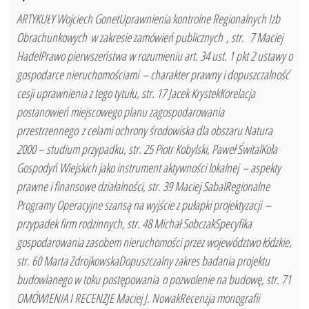
ARTYKUŁY Wojciech GonetUprawnienia kontrolne Regionalnych Izb
Obrachunkowych w zakresie zamówień publicznych , str. 7 Maciej
HadelPrawo pierwszeństwa w rozumieniu art. 34 ust. 1 pkt 2 ustawy o
gospodarce nieruchomościami – charakter prawny i dopuszczalność
cesji uprawnienia z tego tytułu, str. 17 Jacek KrystekKorelacja
postanowień miejscowego planu zagospodarowania
przestrzennego z celami ochrony środowiska dla obszaru Natura
2000 – studium przypadku, str. 25 Piotr Kobylski, Paweł ŚwitalKoła
Gospodyń Wiejskich jako instrument aktywności lokalnej – aspekty
prawne i finansowe działalności, str. 39 Maciej SabalRegionalne
Programy Operacyjne szansą na wyjście z pułapki projektyzacji –
przypadek firm rodzinnych, str. 48 Michał SobczakSpecyfika
gospodarowania zasobem nieruchomości przez województwo łódzkie,
str. 60 Marta ZdrojkowskaDopuszczalny zakres badania projektu
budowlanego w toku postępowania o pozwolenie na budowę, str. 71
OMÓWIENIA I RECENZJE Maciej J. NowakRecenzja monografii