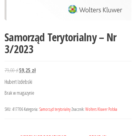
Samorząd Terytorialny – Nr
3/2023
Pierwotna
Aktualna
79,00
zł
59,25
zł
cena
cena
Hubert Izdebski
wynosiła:
wynosi:
Brak w magazynie
79,00 zł.
59,25 zł.
SKU:
417706
Kategoria:
Samorząd terytorialny
Znacznik:
Wolters Kluwer Polska