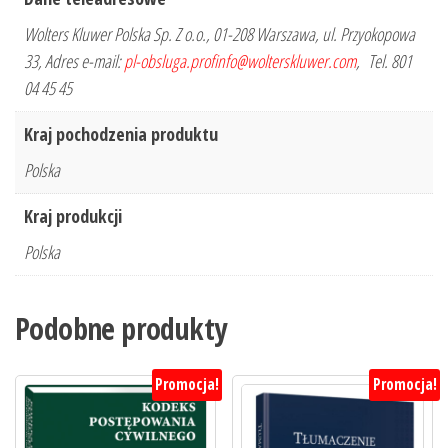
Wolters Kluwer Polska Sp. Z o.o., 01-208 Warszawa, ul. Przyokopowa
33, Adres e-mail:
pl-obsluga.profinfo@wolterskluwer.com
, Tel. 801
04 45 45
Kraj pochodzenia produktu
Polska
Kraj produkcji
Polska
Podobne produkty
Promocja!
Promocja!