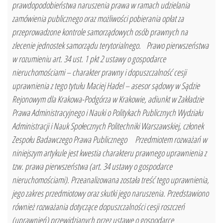
prawdopodobieństwa naruszenia prawa w ramach udzielania
zamówienia publicznego oraz możliwości pobierania opłat za
przeprowadzone kontrole samorządowych osób prawnych na
zlecenie jednostek samorządu terytorialnego. Prawo pierwszeństwa
w rozumieniu art. 34 ust. 1 pkt 2 ustawy o gospodarce
nieruchomościami – charakter prawny i dopuszczalność cesji
uprawnienia z tego tytułu Maciej Hadel – asesor sądowy w Sądzie
Rejonowym dla Krakowa-Podgórza w Krakowie, adiunkt w Zakładzie
Prawa Administracyjnego i Nauki o Politykach Publicznych Wydziału
Administracji i Nauk Społecznych Politechniki Warszawskiej, członek
Zespołu Badawczego Prawa Publicznego Przedmiotem rozważań w
niniejszym artykule jest kwestia charakteru prawnego uprawnienia z
tzw. prawa pierwszeństwa (art. 34 ustawy o gospodarce
nieruchomościami). Przeanalizowana została treść tego uprawnienia,
jego zakres przedmiotowy oraz skutki jego naruszenia. Przedstawiono
również rozważania dotyczące dopuszczalności cesji roszczeń
(uprawnień) przewidzianych przez ustawę o gospodarce