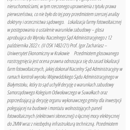
nieruchomościami, w tym rzeczonego uprawnienia z tytułu prawa
pierwszeństwa, co nie było do tej pory przedmiotem szerszej analizy
doktryny i orzecznictwa sądowego. Lokalizacja farmy fotowoltaicznej
w postępowaniu o ustalenie warunków zabudowy – glosa
aprobująca do Wyroku Naczelnego Sąd Administracyjnego z 12
października 2022 r. (II OSK 1482/21) Prof. Igor Zachariasz –
Uniwersytet Ekonomiczny w Krakowie Przedmiotem glosowanego
rozstrzygnięcia jest ocena prawna odnosząca się do zasad lokalizacji
farm fotowoltaicznych, jakiej dokonał Naczelny Sąd Administracyjny w
ramach kontroli wyroku Wojewódzkiego Sądu Administracyjnego w
Białymstoku, który to sąd uchylił decyzję o warunkach zabudowy
Samorządowego Kolegium Odwoławczego w Suwałkach oraz
poprzedzającą ją decyzję organu wykonawczego gminy dla inwestycji
polegającej na budowie i montażu wolnostojących paneli
fotowoltaicznych (elektrowni słonecznej) o łącznej mocy elektrycznej
do 2MW wraz z niezbędną infrastrukturą techniczną. Przedmiotem