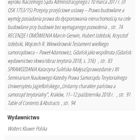
wyroku Naczelnego Sądu Administracyjnego z 10 marca 2017 r. (II
OSK 1753/15) Przepisy przejściowe ustawy – Prawo budowlane a
wymóg posiadania prawa do dysponowania nieruchomością na cele
budowlane przy budowie bez wymaganego pozwolenia , str. 74
RECENZJE I OMÓWIENIA Marcin Gerwin, Hubert Izdebski, Krzysztof
Izdebski, Wojciech R. Wiewiórowski Testament wielkiego
samorządowca – Paweł Adamowicz, Gdańsk jako wspólnota (Gdańsk:
wydawnictwo słowo/obraz terytoria 2018, s. 316) , str. 83
SPRAWOZDANIA Katarzyna Sulińska-MałysaSprawozdanie z XII
Seminarium Naukowego Katedry Prawa Samorządu Terytorialnego
Uniwersytetu Jagiellońskiego „Unitarny charakter państwa a
samorząd terytorialny”, Kraków, 11–12 października 2018 r. , str. 91
Table of Contents & Abstracts , str. 94
Wydawnictwo
Wolters Kluwer Polska