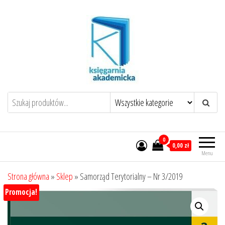
Przejdź
do
treści
0
0,00 zł
Menu
Strona główna
»
Sklep
»
Samorząd Terytorialny – Nr 3/2019
Promocja!