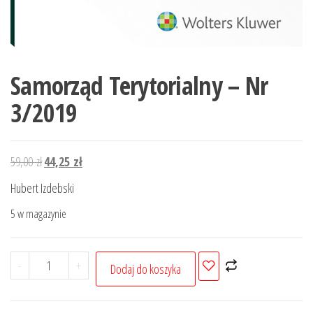
Samorząd Terytorialny – Nr
3/2019
Pierwotna
Aktualna
59,00
zł
44,25
zł
cena
cena
Hubert Izdebski
wynosiła:
wynosi:
5 w magazynie
59,00 zł.
44,25 zł.
ilość
-
+
Dodaj do koszyka
Samorząd
Terytorialny