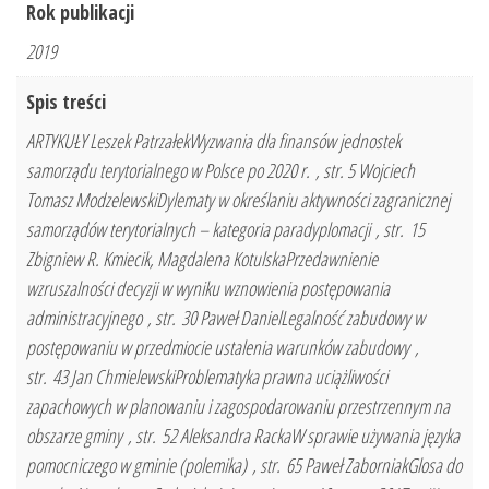
Rok publikacji
2019
Spis treści
ARTYKUŁY Leszek PatrzałekWyzwania dla finansów jednostek
samorządu terytorialnego w Polsce po 2020 r. , str. 5 Wojciech
Tomasz ModzelewskiDylematy w określaniu aktywności zagranicznej
samorządów terytorialnych – kategoria paradyplomacji , str. 15
Zbigniew R. Kmiecik, Magdalena KotulskaPrzedawnienie
wzruszalności decyzji w wyniku wznowienia postępowania
administracyjnego , str. 30 Paweł DanielLegalność zabudowy w
postępowaniu w przedmiocie ustalenia warunków zabudowy ,
str. 43 Jan ChmielewskiProblematyka prawna uciążliwości
zapachowych w planowaniu i zagospodarowaniu przestrzennym na
obszarze gminy , str. 52 Aleksandra RackaW sprawie używania języka
pomocniczego w gminie (polemika) , str. 65 Paweł ZaborniakGlosa do