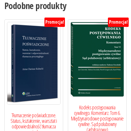
Podobne produkty
Promocja!
Promocja!
Kodeks postępowania
cywilnego. Komentarz. Tom 6.
Tłumaczenie poświadczone.
Międzynarodowe postępowanie
Status, kształcenie, warsztat i
cywilne. Sąd polubowny
odpowiedzialność tłumacza
(arbitrażowy)