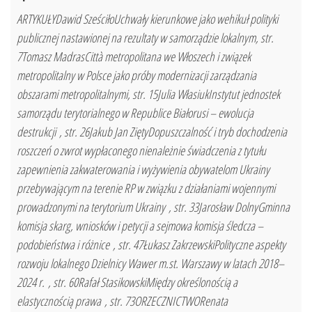
ARTYKUŁYDawid SześciłoUchwały kierunkowe jako wehikuł polityki
publicznej nastawionej na rezultaty w samorządzie lokalnym, str.
7Tomasz MadrasCittà metropolitana we Włoszech i związek
metropolitalny w Polsce jako próby modernizacji zarządzania
obszarami metropolitalnymi, str. 15Julia WłasiukInstytut jednostek
samorządu terytorialnego w Republice Białorusi – ewolucja
destrukcji , str. 26Jakub Jan ZiętyDopuszczalność i tryb dochodzenia
roszczeń o zwrot wypłaconego nienależnie świadczenia z tytułu
zapewnienia zakwaterowania i wyżywienia obywatelom Ukrainy
przebywającym na terenie RP w związku z działaniami wojennymi
prowadzonymi na terytorium Ukrainy , str. 33Jarosław DolnyGminna
komisja skarg, wniosków i petycji a sejmowa komisja śledcza –
podobieństwa i różnice , str. 47Łukasz ZakrzewskiPolityczne aspekty
rozwoju lokalnego Dzielnicy Wawer m.st. Warszawy w latach 2018–
2024 r. , str. 60Rafał StasikowskiMiędzy określonością a
elastycznością prawa , str. 73ORZECZNICTWORenata