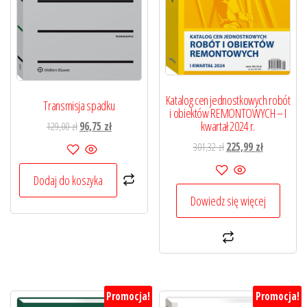
Katalog cen jednostkowych robót
Transmisja spadku
i obiektów REMONTOWYCH – I
kwartał 2024 r.
Pierwotna
Aktualna
129,00
zł
96,75
zł
cena
cena
Pierwotna
Aktualna
301,32
zł
225,99
zł
wynosiła:
wynosi:
cena
cena
129,00 zł.
96,75 zł.
Dodaj do koszyka
wynosiła:
wynosi:
301,32 zł.
225,99 zł.
Dowiedz się więcej
Promocja!
Promocja!