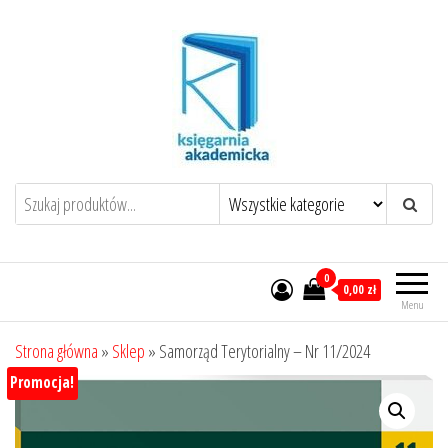
Przejdź
do
treści
0
0,00 zł
Menu
Strona główna
»
Sklep
»
Samorząd Terytorialny – Nr 11/2024
Promocja!