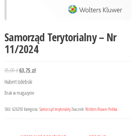
Samorząd Terytorialny – Nr
11/2024
Pierwotna
Aktualna
85,00
zł
63,75
zł
cena
cena
Hubert Izdebski
wynosiła:
wynosi:
Brak w magazynie
85,00 zł.
63,75 zł.
SKU:
626350
Kategoria:
Samorząd terytorialny
Znacznik:
Wolters Kluwer Polska