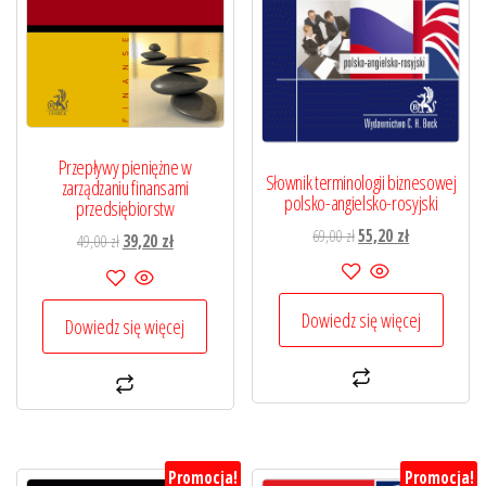
Przepływy pieniężne w
Słownik terminologii biznesowej
zarządzaniu finansami
polsko-angielsko-rosyjski
przedsiębiorstw
Pierwotna
Aktualna
69,00
zł
55,20
zł
Pierwotna
Aktualna
49,00
zł
39,20
zł
cena
cena
cena
cena
wynosiła:
wynosi:
wynosiła:
wynosi:
69,00 zł.
55,20 zł.
49,00 zł.
39,20 zł.
Dowiedz się więcej
Dowiedz się więcej
Promocja!
Promocja!