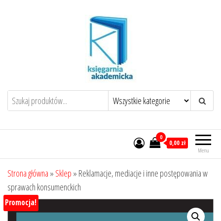
Przejdź
do
treści
0
0,00 zł
Menu
Strona główna
»
Sklep
»
Reklamacje, mediacje i inne postępowania w
sprawach konsumenckich
Promocja!