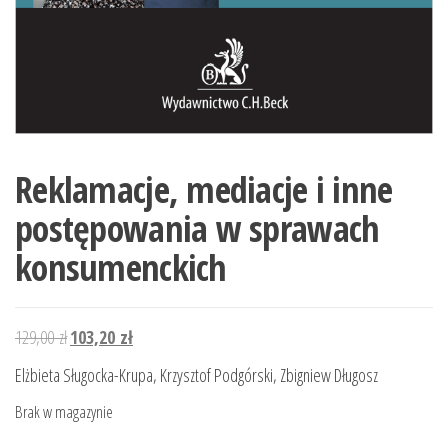
Reklamacje, mediacje i inne
postępowania w sprawach
konsumenckich
Pierwotna
Aktualna
129,00
zł
103,20
zł
cena
cena
Elżbieta Sługocka-Krupa, Krzysztof Podgórski, Zbigniew Długosz
wynosiła:
wynosi:
Brak w magazynie
129,00 zł.
103,20 zł.