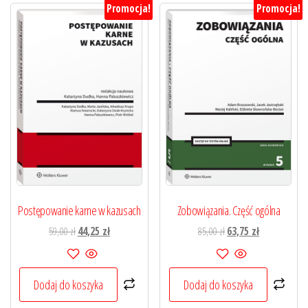
Promocja!
Promocja!
Postępowanie karne w kazusach
Zobowiązania. Część ogólna
Pierwotna
Aktualna
Pierwotna
Aktualna
59,00
zł
44,25
zł
85,00
zł
63,75
zł
cena
cena
cena
cena
wynosiła:
wynosi:
wynosiła:
wynosi:
59,00 zł.
44,25 zł.
85,00 zł.
63,75 zł.
Dodaj do koszyka
Dodaj do koszyka