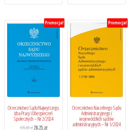
Promocja!
Promocja!
Orzecznictwo Sądu Najwyższego.
Orzecznictwo Naczelnego Sądu
Izba Pracy i Ubezpieczeń
Administracyjnego i
Społecznych – Nr 2/2024
wojewódzkich sądów
administracyjnych – Nr 1/2024
Pierwotna
Aktualna
105,00
zł
78,75
zł