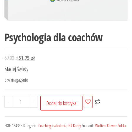
Psychologia dla coachów
Pierwotna
Aktualna
69,00
zł
51,75
zł
cena
cena
Maciej Świeży
wynosiła:
wynosi:
5 w magazynie
69,00 zł.
51,75 zł.
ilość
-
+
Dodaj do koszyka
Psychologia
dla
coachów
SKU:
134335
Kategorie:
Coaching i szkolenia
,
HR Kadry
Znacznik:
Wolters Kluwer Polska