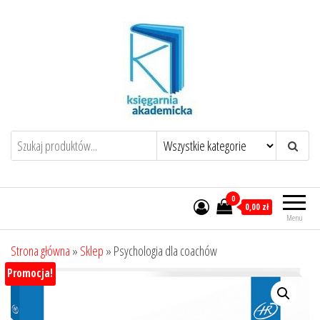
Przejdź
do
treści
0
0,00 zł
Menu
Strona główna
»
Sklep
»
Psychologia dla coachów
Promocja!