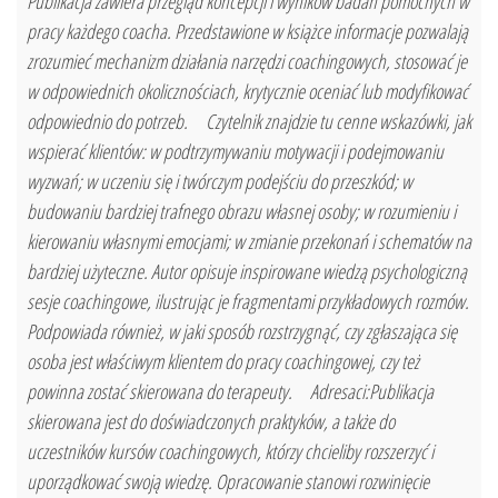
Publikacja zawiera przegląd koncepcji i wyników badań pomocnych w
pracy każdego coacha. Przedstawione w książce informacje pozwalają
zrozumieć mechanizm działania narzędzi coachingowych, stosować je
w odpowiednich okolicznościach, krytycznie oceniać lub modyfikować
odpowiednio do potrzeb. Czytelnik znajdzie tu cenne wskazówki, jak
wspierać klientów: w podtrzymywaniu motywacji i podejmowaniu
wyzwań; w uczeniu się i twórczym podejściu do przeszkód; w
budowaniu bardziej trafnego obrazu własnej osoby; w rozumieniu i
kierowaniu własnymi emocjami; w zmianie przekonań i schematów na
bardziej użyteczne. Autor opisuje inspirowane wiedzą psychologiczną
sesje coachingowe, ilustrując je fragmentami przykładowych rozmów.
Podpowiada również, w jaki sposób rozstrzygnąć, czy zgłaszająca się
osoba jest właściwym klientem do pracy coachingowej, czy też
powinna zostać skierowana do terapeuty. Adresaci:Publikacja
skierowana jest do doświadczonych praktyków, a także do
uczestników kursów coachingowych, którzy chcieliby rozszerzyć i
uporządkować swoją wiedzę. Opracowanie stanowi rozwinięcie