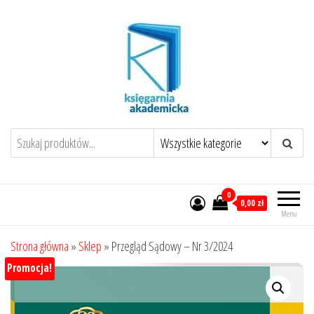
Przejdź
do
treści
0
0,00 zł
Menu
Strona główna
»
Sklep
»
Przegląd Sądowy – Nr 3/2024
Promocja!