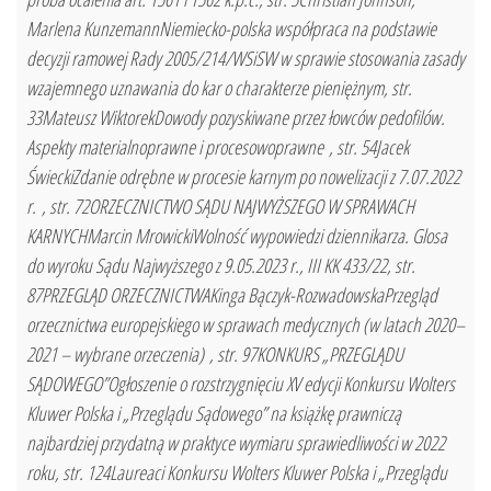
Marlena KunzemannNiemiecko-polska współpraca na podstawie
decyzji ramowej Rady 2005/214/WSiSW w sprawie stosowania zasady
wzajemnego uznawania do kar o charakterze pieniężnym, str.
33Mateusz WiktorekDowody pozyskiwane przez łowców pedofilów.
Aspekty materialnoprawne i procesowoprawne , str. 54Jacek
ŚwieckiZdanie odrębne w procesie karnym po nowelizacji z 7.07.2022
r. , str. 72ORZECZNICTWO SĄDU NAJWYŻSZEGO W SPRAWACH
KARNYCHMarcin MrowickiWolność wypowiedzi dziennikarza. Glosa
do wyroku Sądu Najwyższego z 9.05.2023 r., III KK 433/22, str.
87PRZEGLĄD ORZECZNICTWAKinga Bączyk-RozwadowskaPrzegląd
orzecznictwa europejskiego w sprawach medycznych (w latach 2020–
2021 – wybrane orzeczenia) , str. 97KONKURS „PRZEGLĄDU
SĄDOWEGO”Ogłoszenie o rozstrzygnięciu XV edycji Konkursu Wolters
Kluwer Polska i „Przeglądu Sądowego” na książkę prawniczą
najbardziej przydatną w praktyce wymiaru sprawiedliwości w 2022
roku, str. 124Laureaci Konkursu Wolters Kluwer Polska i „Przeglądu