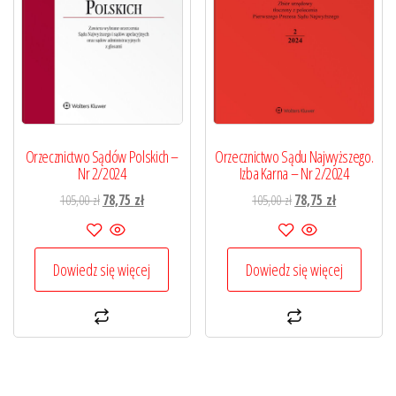
Orzecznictwo Sądów Polskich –
Orzecznictwo Sądu Najwyższego.
Nr 2/2024
Izba Karna – Nr 2/2024
Pierwotna
Aktualna
Pierwotna
Aktualna
105,00
zł
78,75
zł
105,00
zł
78,75
zł
cena
cena
cena
cena
wynosiła:
wynosi:
wynosiła:
wynosi:
105,00 zł.
78,75 zł.
105,00 zł.
78,75 zł.
Dowiedz się więcej
Dowiedz się więcej