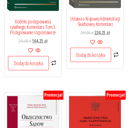
Ustawa o Krajowej Administracji
Kodeks postępowania
Skarbowej. Komentarz
cywilnego. Komentarz. Tom 3.
Postępowanie rozpoznawcze
Pierwotna
Aktualna
299,00
zł
224,25
zł
cena
cena
Pierwotna
Aktualna
219,00
zł
164,25
zł
wynosiła:
wynosi:
cena
cena
299,00 zł.
224,25 zł.
wynosiła:
wynosi:
Dodaj do koszyka
219,00 zł.
164,25 zł.
Dodaj do koszyka
Promocja!
Promocja!