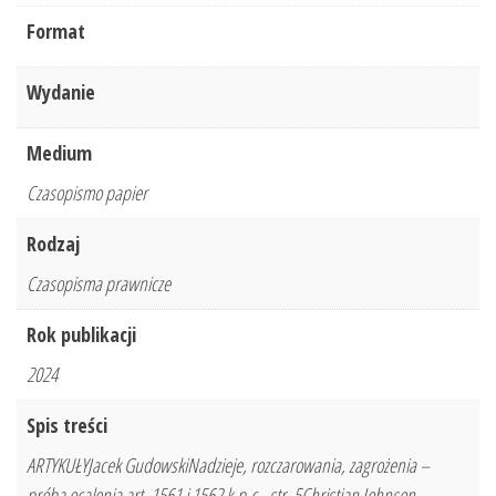
Format
Wydanie
Medium
Czasopismo papier
Rodzaj
Czasopisma prawnicze
Rok publikacji
2024
Spis treści
ARTYKUŁYJacek GudowskiNadzieje, rozczarowania, zagrożenia –
próba ocalenia art. 1561 i 1562 k.p.c., str. 5Christian Johnson,