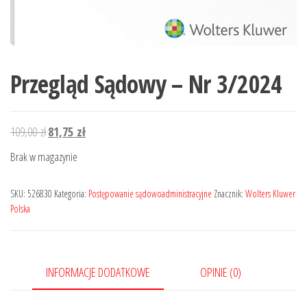
Przegląd Sądowy – Nr 3/2024
Pierwotna
Aktualna
109,00
zł
81,75
zł
cena
cena
Brak w magazynie
wynosiła:
wynosi:
109,00 zł.
81,75 zł.
SKU:
526830
Kategoria:
Postępowanie sądowoadministracyjne
Znacznik:
Wolters Kluwer
Polska
INFORMACJE DODATKOWE
OPINIE (0)