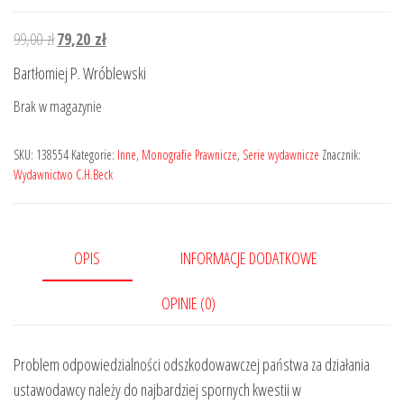
Pierwotna
Aktualna
99,00
zł
79,20
zł
cena
cena
Bartłomiej P. Wróblewski
wynosiła:
wynosi:
Brak w magazynie
99,00 zł.
79,20 zł.
SKU:
138554
Kategorie:
Inne
,
Monografie Prawnicze
,
Serie wydawnicze
Znacznik:
Wydawnictwo C.H.Beck
OPIS
INFORMACJE DODATKOWE
OPINIE (0)
Problem odpowiedzialności odszkodowawczej państwa za działania
ustawodawcy należy do najbardziej spornych kwestii w