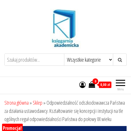
Przejdź
do
treści
0
0,00 zł
Menu
Strona główna
»
Sklep
»
Odpowiedzialność odszkodowawcza Państwa
za działania ustawodawcy. Kształtowanie się koncepcji i instytucji na tle
ogólnych reguł odpowiedzialności Państwa do połowy XX wieku
Promocja!