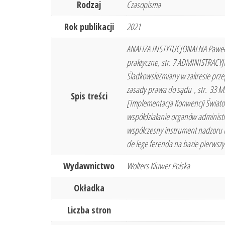
Rodzaj
Czasopisma
Rok publikacji
2021
ANALIZA INSTYTUCJONALNA Paweł F
praktyczne, str. 7 ADMINISTRACY
ŚladkowskiZmiany w zakresie prze
zasady prawa do sądu , str. 33 
Spis treści
[Implementacja Konwencji Świato
współdziałanie organów administr
współczesny instrument nadzoru n
de lege ferenda na bazie pierws
Wydawnictwo
Wolters Kluwer Polska
Okładka
Liczba stron