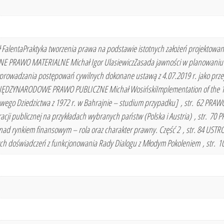
alentaPraktyka tworzenia prawa na podstawie istotnych założeń projektowan
JNE PRAWO MATERIALNE Michał Igor UlasiewiczZasada jawności w planowaniu
prowadzania postępowań cywilnych dokonane ustawą z 4.07.2019 r. jako przeja
MIĘDZYNARODOWE PRAWO PUBLICZNE Michał WosińskiImplementation of the 197
wego Dziedzictwa z 1972 r. w Bahrajnie – studium przypadku] , str. 62 PR
acji publicznej na przykładach wybranych państw (Polska i Austria) , str. 7
ad rynkiem finansowym – rola oraz charakter prawny. Część 2 , str. 84 USTRÓ
zych doświadczeń z funkcjonowania Rady Dialogu z Młodym Pokoleniem , str