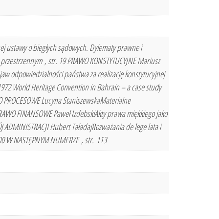
ej ustawy o biegłych sądowych. Dylematy prawne i
 przestrzennym , str. 19 PRAWO KONSTYTUCYJNE Mariusz
w odpowiedzialności państwa za realizację konstytucyjnej
2 World Heritage Convention in Bahrain – a case study
AWO PROCESOWE Lucyna StaniszewskaMaterialne
0 PRAWO FINANSOWE Paweł IzdebskiAkty prawa miękkiego jako
J ADMINISTRACJI Hubert TaładajRozważania de lege lata i
. 100 W NASTĘPNYM NUMERZE , str. 113