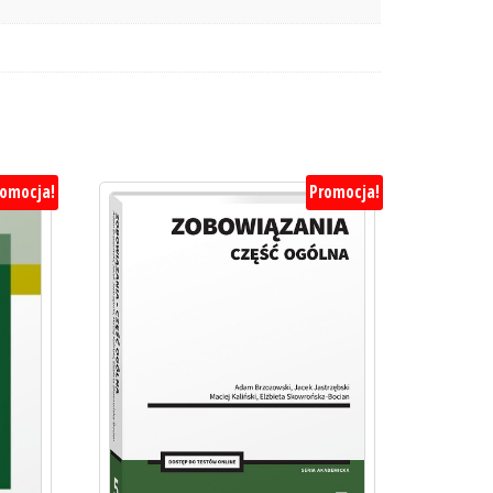
romocja!
Promocja!