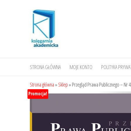
Przejdź
do
treści
STRONA GŁÓWNA
MOJE KONTO
POLITYKA PRYWA
Strona główna
»
Sklep
»
Przegląd Prawa Publicznego – Nr 
Promocja!