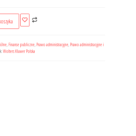
koszyka
gólne
,
Finanse publiczne
,
Prawo administracyjne
,
Prawo administracyjne i
k:
Wolters Kluwer Polska