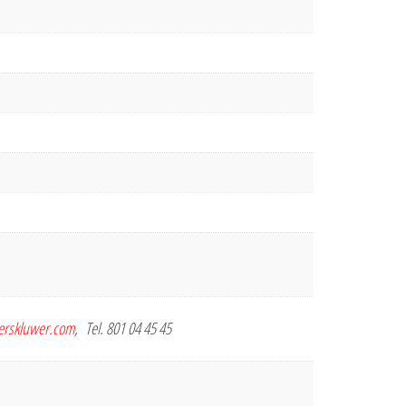
terskluwer.com
, Tel. 801 04 45 45