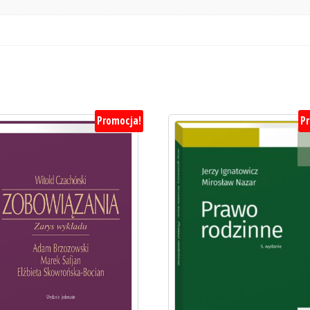
Promocja!
P