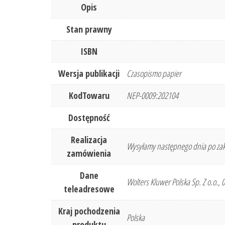
Opis
Stan prawny
ISBN
Wersja publikacji
Czasopismo papier
KodTowaru
NEP-0009:202104
Dostępność
Realizacja
Wysyłamy następnego dnia po zak
zamówienia
Dane
Wolters Kluwer Polska Sp. Z o.o.,
teleadresowe
Kraj pochodzenia
Polska
produktu