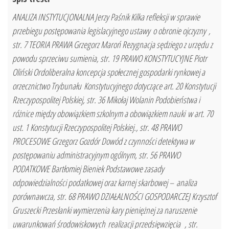
ANALIZA INSTYTUCJONALNA Jerzy Paśnik Kilka refleksji w sprawie
przebiegu postępowania legislacyjnego ustawy o obronie ojczyzny ,
str. 7 TEORIA PRAWA Grzegorz Maroń Rezygnacja sędziego z urzędu z
powodu sprzeciwu sumienia, str. 19 PRAWO KONSTYTUCYJNE Piotr
Oliński Ordoliberalna koncepcja społecznej gospodarki rynkowej a
orzecznictwo Trybunału Konstytucyjnego dotyczące art. 20 Konstytucji
Rzeczypospolitej Polskiej, str. 36 Mikołaj Wolanin Podobieństwa i
różnice między obowiązkiem szkolnym a obowiązkiem nauki w art. 70
ust. 1 Konstytucji Rzeczypospolitej Polskiej., str. 48 PRAWO
PROCESOWE Grzegorz Gozdór Dowód z czynności detektywa w
postępowaniu administracyjnym ogólnym, str. 56 PRAWO
PODATKOWE Bartłomiej Bieniek Podstawowe zasady
odpowiedzialności podatkowej oraz karnej skarbowej – analiza
porównawcza, str. 68 PRAWO DZIAŁALNOŚCI GOSPODARCZEJ Krzysztof
Gruszecki Przesłanki wymierzenia kary pieniężnej za naruszenie
uwarunkowań środowiskowych realizacji przedsięwzięcia , str.