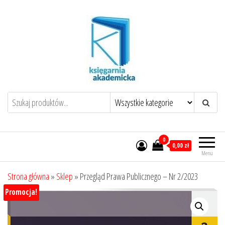
Przejdź
do
treści
0
0,00 zł
Menu
Strona główna
»
Sklep
»
Przegląd Prawa Publicznego – Nr 2/2023
Promocja!