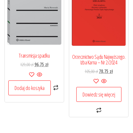
Transmisja spadku
Orzecznictwo Sądu Najwyższego.
Izba Karna – Nr 2/2024
Pierwotna
Aktualna
129,00
zł
96,75
zł
Pierwotna
Aktualna
105,00
zł
78,75
zł
cena
cena
cena
cena
wynosiła:
wynosi:
wynosiła:
wynosi:
129,00 zł.
96,75 zł.
Dodaj do koszyka
105,00 zł.
78,75 zł.
Dowiedz się więcej