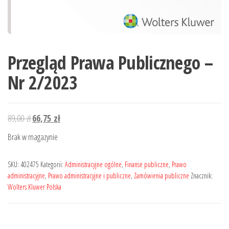
Przegląd Prawa Publicznego –
Nr 2/2023
Pierwotna
Aktualna
89,00
zł
66,75
zł
cena
cena
Brak w magazynie
wynosiła:
wynosi:
89,00 zł.
66,75 zł.
SKU:
402475
Kategorii:
Administracyjne ogólne
,
Finanse publiczne
,
Prawo
administracyjne
,
Prawo administracyjne i publiczne
,
Zamówienia publiczne
Znacznik:
Wolters Kluwer Polska