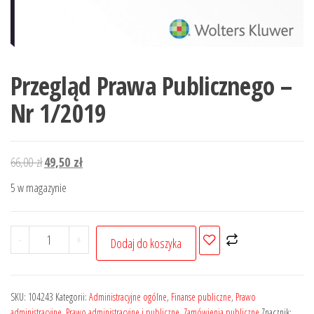
Przegląd Prawa Publicznego –
Nr 1/2019
Pierwotna
Aktualna
66,00
zł
49,50
zł
cena
cena
5 w magazynie
wynosiła:
wynosi:
66,00 zł.
49,50 zł.
ilość
-
+
Dodaj do koszyka
Przegląd
Prawa
Publicznego
SKU:
104243
Kategorii:
Administracyjne ogólne
,
Finanse publiczne
,
Prawo
-
administracyjne
,
Prawo administracyjne i publiczne
,
Zamówienia publiczne
Znacznik: