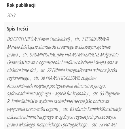
Rok publikacji
2019
Spis treści
DO CZYTELNIKÓW (Paweł Chmielnicki) , str. 7 TEORIA PRAWA
Mariola ŻakPojęcie standardu prawnego w sieciowym systemie
prawa , str. 8 ADMINISTRACYJNE PRAWO MATERIALNE Małgorzata
GłowackaUstawa o ograniczeniu handlu w niedziele i święta oraz w
niektóre inne dni , str. 22 Elżbieta KurzępaPrawna ochrona języka
regionalnego , str. 36 PRAWO PROCESOWE Zbigniew
KmieciakZwiązki instytucji postępowania administracyjnego i
sądowoadministracyjnego – aspekt funkcjonalny , str. 53 Zbigniew
R. KmiecikUdział w wydaniu zaskarżonej decyzji jako podstawa
wyłączenia pracownika organu , str. 63 Marcin KamińskiKonstrukcja
milczenia administracyjnego w ogólnych regulacjach procesowych
prawa włoskiego, hiszpańskiego i portugalskiego , str. 78 PRAWO