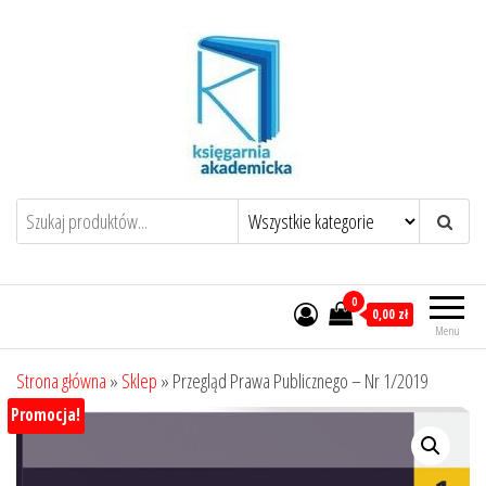
Przejdź
do
treści
0
0,00 zł
Menu
Strona główna
»
Sklep
»
Przegląd Prawa Publicznego – Nr 1/2019
Promocja!