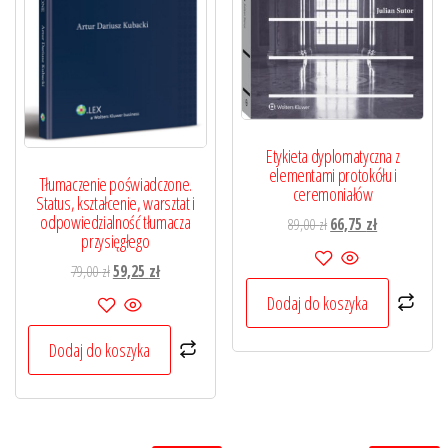
Etykieta dyplomatyczna z
elementami protokółu i
Tłumaczenie poświadczone.
ceremoniałów
Status, kształcenie, warsztat i
odpowiedzialność tłumacza
Pierwotna
Aktualna
89,00
zł
66,75
zł
przysięgłego
cena
cena
Pierwotna
Aktualna
79,00
zł
59,25
zł
wynosiła:
wynosi:
cena
cena
89,00 zł.
66,75 zł.
Dodaj do koszyka
wynosiła:
wynosi:
79,00 zł.
59,25 zł.
Dodaj do koszyka