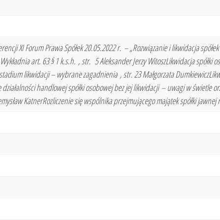
encji XI Forum Prawa Spółek 20.05.2022 r. – „Rozwiązanie i likwidacja spółek
ykładnia art. 63 § 1 k.s.h. , str. 5 Aleksander Jerzy WitoszLikwidacja spółki
tadium likwidacji – wybrane zagadnienia , str. 23 Małgorzata DumkiewiczLikw
 działalności handlowej spółki osobowej bez jej likwidacji – uwagi w świetle o
zemysław KatnerRozliczenie się wspólnika przejmującego majątek spółki jawnej n