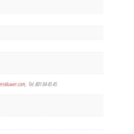
terskluwer.com
, Tel. 801 04 45 45