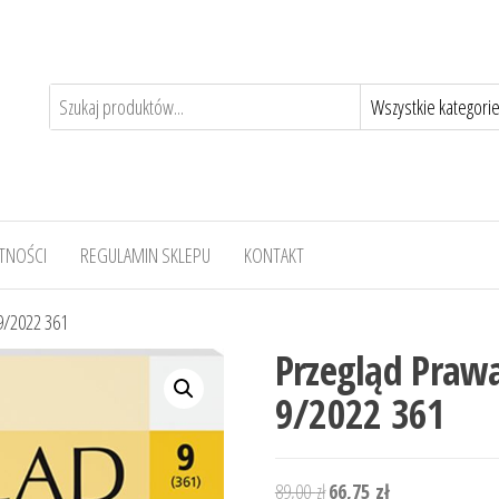
TNOŚCI
REGULAMIN SKLEPU
KONTAKT
9/2022 361
Przegląd Praw
9/2022 361
Pierwotna
Aktualna
89,00
zł
66,75
zł