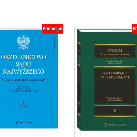
Promocja!
P