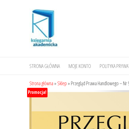
Przejdź
do
treści
STRONA GŁÓWNA
MOJE KONTO
POLITYKA PRYWA
Strona główna
»
Sklep
»
Przegląd Prawa Handlowego – Nr 
Promocja!