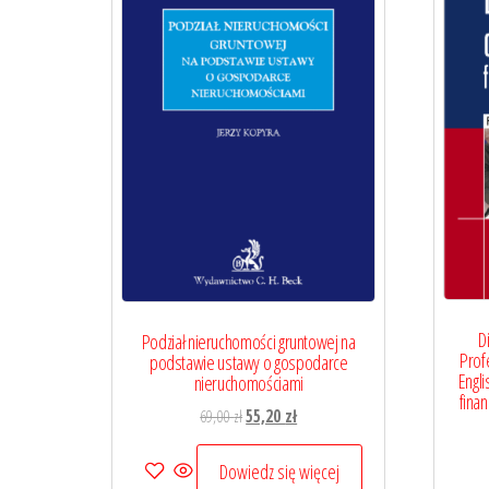
D
Podział nieruchomości gruntowej na
Profe
podstawie ustawy o gospodarce
Engli
nieruchomościami
fina
Pierwotna
Aktualna
69,00
zł
55,20
zł
cena
cena
wynosiła:
wynosi:
Dowiedz się więcej