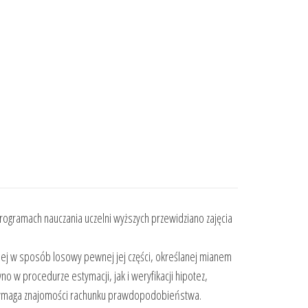
ogramach nauczania uczelni wyższych przewidziano zajęcia
anej w sposób losowy pewnej jej części, określanej mianem
 w procedurze estymacji, jak i weryfikacji hipotez,
wymaga znajomości rachunku prawdopodobieństwa.