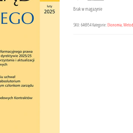
cena
cena
Brak w magazynie
wynosiła:
wynosi:
49,00 zł.
39,20 zł.
SKU:
646954
Kategorie:
Ekonomia
,
Metod