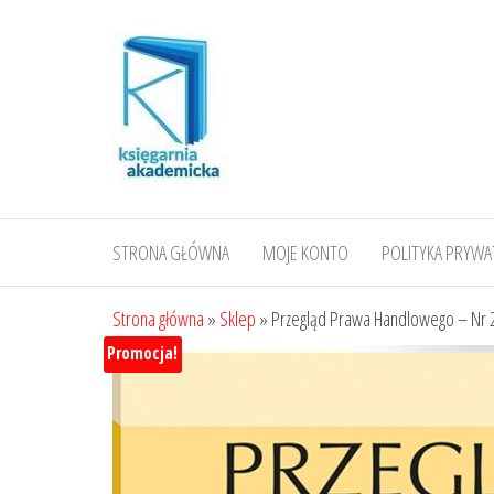
Przejdź
do
treści
STRONA GŁÓWNA
MOJE KONTO
POLITYKA PRYWA
Strona główna
»
Sklep
»
Przegląd Prawa Handlowego – Nr 
Promocja!