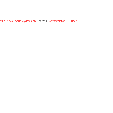
y ilościowe
,
Serie wydawnicze
Znacznik:
Wydawnictwo C.H.Beck