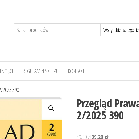
TNOŚCI
REGULAMIN SKLEPU
KONTAKT
2/2025 390
Przegląd Praw
2/2025 390
Pierwotna
Aktualna
49,00
zł
39,20
zł