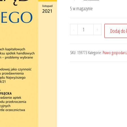
cena
cena
5 w magazynie
wynosiła:
wynosi:
80,00 zł.
60,00 zł.
ilość
-
+
Dodaj do 
Przegląd
Prawa
Handlowego
SKU:
159773
Kategorie:
Prawo gospodarc
-
Nr
11/2021
351