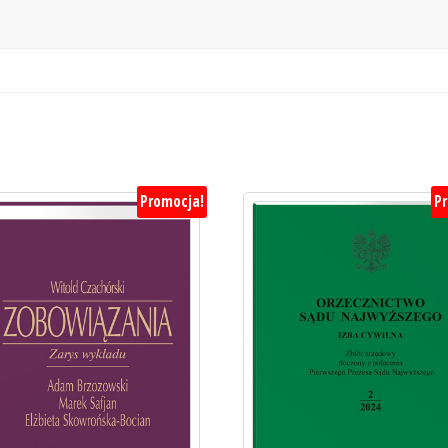
Promocja!
P