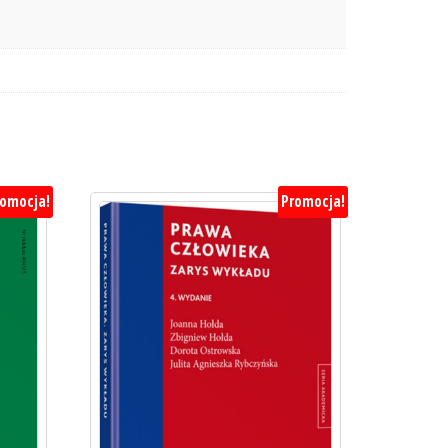
romocja!
Promocja!