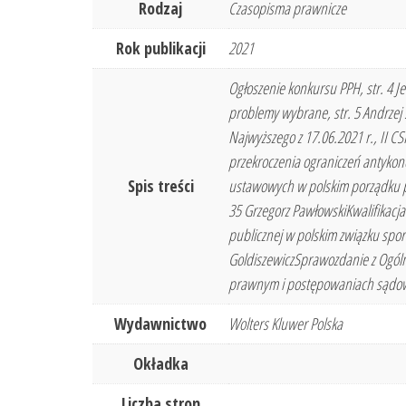
Rodzaj
Czasopisma prawnicze
Rok publikacji
2021
Ogłoszenie konkursu PPH, str. 4 
problemy wybrane, str. 5 Andrze
Najwyższego z 17.06.2021 r., II 
przekroczenia ograniczeń antykon
Spis treści
ustawowych w polskim porządku pra
35 Grzegorz PawłowskiKwalifikacja
publicznej w polskim związku spor
GoldiszewiczSprawozdanie z Ogóln
prawnym i postępowaniach sądowych
Wydawnictwo
Wolters Kluwer Polska
Okładka
Liczba stron