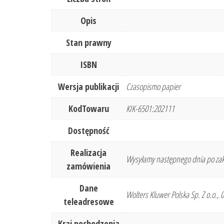
Opis
Stan prawny
ISBN
Wersja publikacji
Czasopismo papier
KodTowaru
KIK-6501:202111
Dostępność
Realizacja
Wysyłamy następnego dnia po zak
zamówienia
Dane
Wolters Kluwer Polska Sp. Z o.o.,
teleadresowe
Kraj pochodzenia