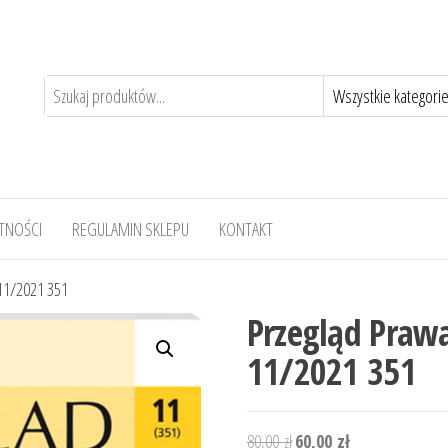
TNOŚCI
REGULAMIN SKLEPU
KONTAKT
11/2021 351
Przegląd Praw
11/2021 351
Pierwotna
Aktualna
80,00
zł
60,00
zł