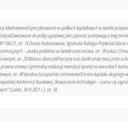
Jerzy ModrzejewskiTajne głosowanie w spółkach kapitałowych w świetle przepi
j SzlęzakZawezwanie do próby ugodowej jako czynność przerywająca bieg term
CSKP 104/21, str. 14 Dorota Pudzianowska, Agnieszka Rabiega-PrzyłęckaCofan
centracyjnych – analiza problemu w świetle orzecznictwa, str. 18 Łukasz C
wnym, str. 28 Mateusz BaszczykPrzyczyny oraz skutki utraty mocy przez uchwa
 prawna umowy o generalną realizację inwestycji opartej na warunkach kontra
towym, str. 48 Karolina Szczepańska-LeśniewskaOchrona kapitału akcyjnego w pr
opolskiej Konferencji Naukowej „Nowoczesne technologie – szansa czy zagroż
” (Lublin, 30 IX 2021 r.), str. 56