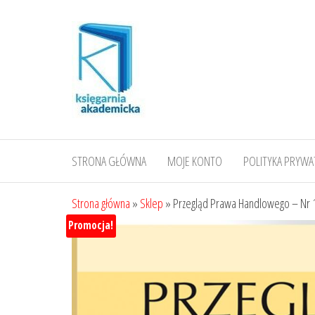
Przejdź
do
treści
STRONA GŁÓWNA
MOJE KONTO
POLITYKA PRYWA
Strona główna
»
Sklep
»
Przegląd Prawa Handlowego – Nr 
Promocja!