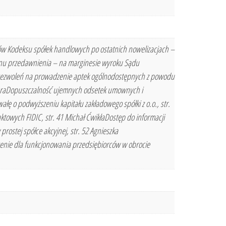
sów Kodeksu spółek handlowych po ostatnich nowelizacjach –
inu przedawnienia – na marginesie wyroku Sądu
ie zezwoleń na prowadzenie aptek ogólnodostępnych z powodu
hmuraDopuszczalność ujemnych odsetek umownych i
łę o podwyższeniu kapitału zakładowego spółki z o.o., str.
ktowych FIDIC, str. 41 Michał ĆwikłaDostęp do informacji
ostej spółce akcyjnej, str. 52 Agnieszka
enie dla funkcjonowania przedsiębiorców w obrocie