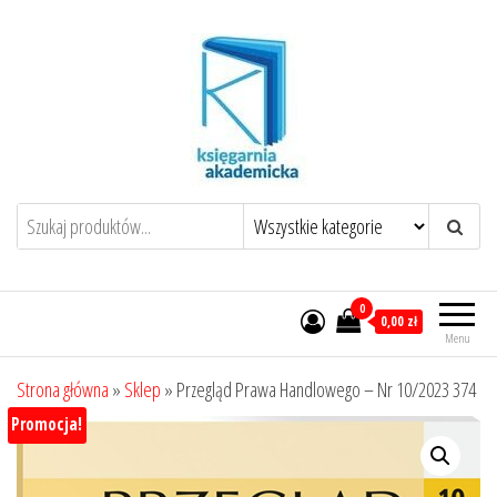
Przejdź
do
treści
0
0,00 zł
Menu
Strona główna
»
Sklep
»
Przegląd Prawa Handlowego – Nr 10/2023 374
Promocja!