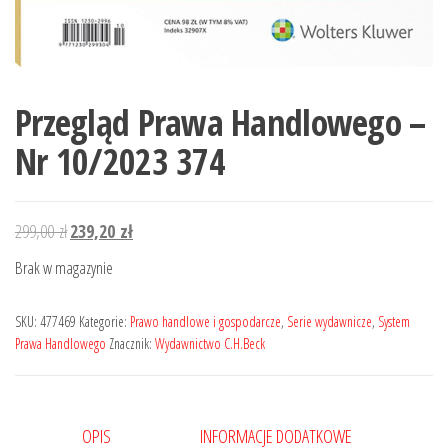
Przegląd Prawa Handlowego –
Nr 10/2023 374
Pierwotna
Aktualna
299,00
zł
239,20
zł
cena
cena
Brak w magazynie
wynosiła:
wynosi:
299,00 zł.
239,20 zł.
SKU:
477469
Kategorie:
Prawo handlowe i gospodarcze
,
Serie wydawnicze
,
System
Prawa Handlowego
Znacznik:
Wydawnictwo C.H.Beck
OPIS
INFORMACJE DODATKOWE