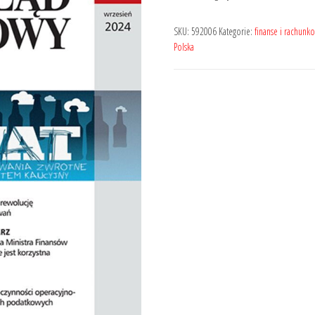
wynosiła:
wynosi:
99,00 zł.
74,25 zł.
SKU:
592006
Kategorie:
finanse i rachunk
Polska