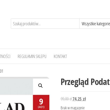
TNOŚCI
REGULAMIN SKLEPU
KONTAKT
401
Przegląd Poda
Pierwotna
Aktualna
99,00
zł
74,25
zł
cena
cena
Brak w magazynie