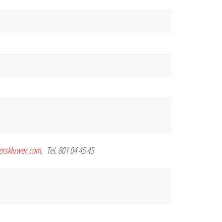
terskluwer.com
, Tel. 801 04 45 45