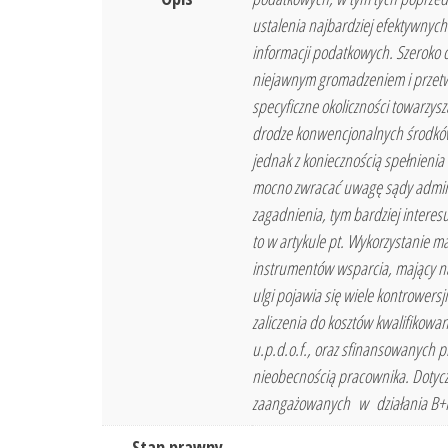
ustalenia najbardziej efektywnych
informacji podatkowych. Szeroko 
niejawnym gromadzeniem i przetwa
specyficzne okoliczności towarzys
drodze konwencjonalnych środków
jednak z koniecznością spełnieni
mocno zwracać uwagę sądy administ
zagadnienia, tym bardziej intere
to w artykule pt. Wykorzystanie
instrumentów wsparcia, mający na
ulgi pojawia się wiele kontrowersj
zaliczenia do kosztów kwalifikow
u.p.d.o.f., oraz sfinansowanych p
nieobecnością pracownika. Dotyc
zaangażowanych w działania B+R. 
Stan prawny