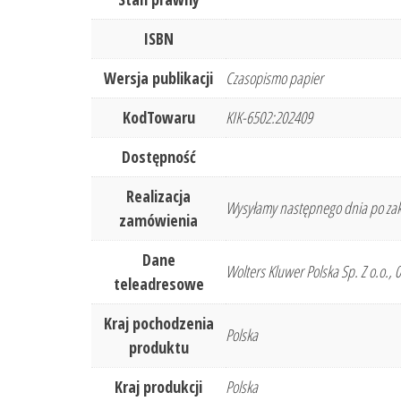
ISBN
Wersja publikacji
Czasopismo papier
KodTowaru
KIK-6502:202409
Dostępność
Realizacja
Wysyłamy następnego dnia po zak
zamówienia
Dane
Wolters Kluwer Polska Sp. Z o.o.,
teleadresowe
Kraj pochodzenia
Polska
produktu
Kraj produkcji
Polska