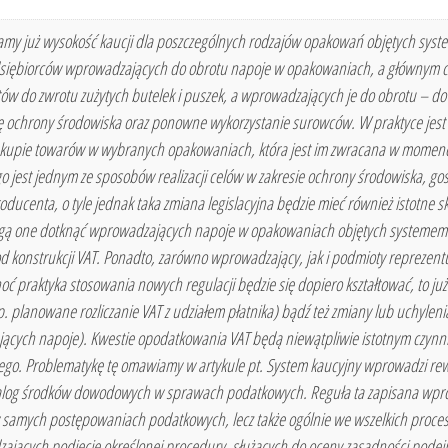
 znamy już wysokość kaucji dla poszczególnych rodzajów opakowań objętych sys
dsiębiorców wprowadzających do obrotu napoje w opakowaniach, a głównym ce
do zwrotu zużytych butelek i puszek, a wprowadzających je do obrotu – do ic
chrony środowiska oraz ponowne wykorzystanie surowców. W praktyce jest
akupie towarów w wybranych opakowaniach, która jest im zwracana w momenci
jest jednym ze sposobów realizacji celów w zakresie ochrony środowiska, go
oducenta, o tyle jednak taka zmiana legislacyjna będzie mieć również istotne 
ą one dotknąć wprowadzających napoje w opakowaniach objętych systemem kau
 konstrukcji VAT. Ponadto, zarówno wprowadzający, jak i podmioty reprezen
ć praktyka stosowania nowych regulacji będzie się dopiero kształtować, to już
 planowane rozliczanie VAT z udziałem płatnika) bądź też zmiany lub uchylen
ych napoje). Kwestie opodatkowania VAT będą niewątpliwie istotnym czynn
ego. Problematykę tę omawiamy w artykule pt. System kaucyjny wprowadzi re
talog środków dowodowych w sprawach podatkowych. Reguła ta zapisana wpro
samych postępowaniach podatkowych, lecz także ogólnie we wszelkich proces
zających podjęcie określonej procedury, służących do oceny zasadności pod