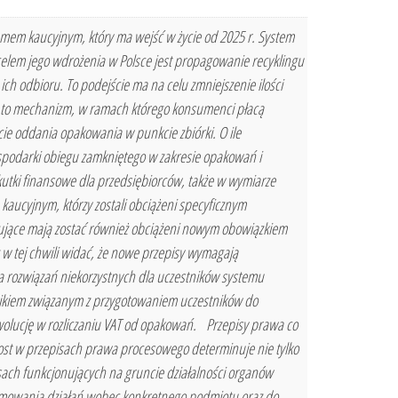
temem kaucyjnym, który ma wejść w życie od 2025 r. System
lem jego wdrożenia w Polsce jest propagowanie recyklingu
h odbioru. To podejście ma na celu zmniejszenie ilości
 to mechanizm, w ramach którego konsumenci płacą
e oddania opakowania w punkcie zbiórki. O ile
spodarki obiegu zamkniętego w zakresie opakowań i
skutki finansowe dla przedsiębiorców, także w wymiarze
cyjnym, którzy zostali obciążeni specyficznym
tujące mają zostać również obciążeni nowym obowiązkiem
 w tej chwili widać, że nowe przepisy wymagają
ia rozwiązań niekorzystnych dla uczestników systemu
ikiem związanym z przygotowaniem uczestników do
wolucję w rozliczaniu VAT od opakowań. Przepisy prawa co
st w przepisach prawa procesowego determinuje nie tylko
ach funkcjonujących na gruncie działalności organów
ejmowania działań wobec konkretnego podmiotu oraz do