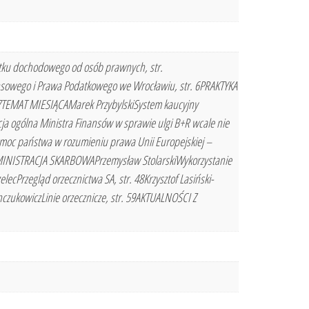
ku dochodowego od osób prawnych, str.
nsowego i Prawa Podatkowego we Wrocławiu, str. 6PRAKTYKA
7TEMAT MIESIĄCAMarek PrzybylskiSystem kaucyjny
ja ogólna Ministra Finansów w sprawie ulgi B+R wcale nie
pomoc państwa w rozumieniu prawa Unii Europejskiej –
DMINISTRACJA SKARBOWAPrzemysław StolarskiWykorzystanie
Przegląd orzecznictwa SA, str. 48Krzysztof Lasiński-
anczukowiczLinie orzecznicze, str. 59AKTUALNOŚCI Z