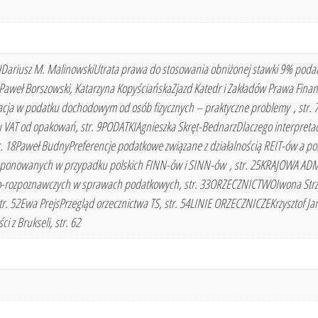
sz M. MalinowskiUtrata prawa do stosowania obniżonej stawki 9% podat
eł Borszowski, Katarzyna KopyściańskaZjazd Katedr i Zakładów Prawa Fina
ja w podatku dochodowym od osób fizycznych – praktyczne problemy , str. 
u VAT od opakowań, str. 9PODATKIAgnieszka Skręt-BednarzDlaczego interpretac
str. 18Paweł BudnyPreferencje podatkowe związane z działalnością REIT-ów a 
roponowanych w przypadku polskich FINN-ów i SINN-ów , str. 25KRAJOWA A
o-rozpoznawczych w sprawach podatkowych, str. 33ORZECZNICTWOIwona Strzelec
str. 52Ewa PrejsPrzegląd orzecznictwa TS, str. 54LINIE ORZECZNICZEKrzysztof J
 z Brukseli, str. 62