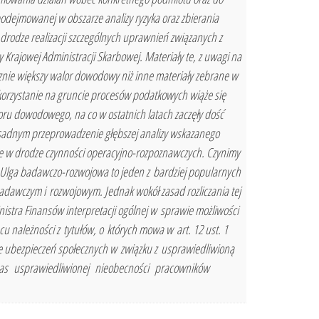
podejmowanej w obszarze analizy ryzyka oraz zbierania
rodze realizacji szczególnych uprawnień związanych z
rajowej Administracji Skarbowej. Materiały te, z uwagi na
cznie większy walor dowodowy niż inne materiały zebrane w
rzystanie na gruncie procesów podatkowych wiąże się
oru dowodowego, na co w ostatnich latach zaczęły dość
 zasadnym przeprowadzenie głębszej analizy wskazanego
ane w drodze czynności operacyjno-rozpoznawczych. Czynimy
 Ulga badawczo-rozwojowa to jeden z bardziej popularnych
dawczym i rozwojowym. Jednak wokół zasad rozliczania tej
inistra Finansów interpretacji ogólnej w sprawie możliwości
 należności z tytułów, o których mowa w art. 12 ust. 1
mie ubezpieczeń społecznych w związku z usprawiedliwioną
 czas usprawiedliwionej nieobecności pracowników