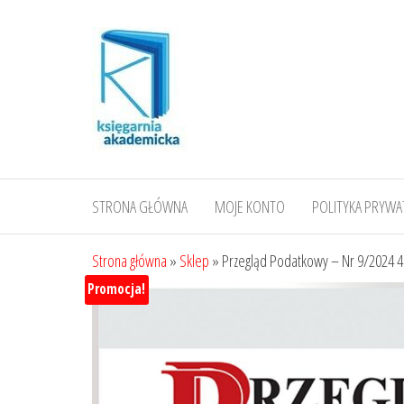
Przejdź
do
treści
STRONA GŁÓWNA
MOJE KONTO
POLITYKA PRYWA
Strona główna
»
Sklep
»
Przegląd Podatkowy – Nr 9/2024 
Promocja!