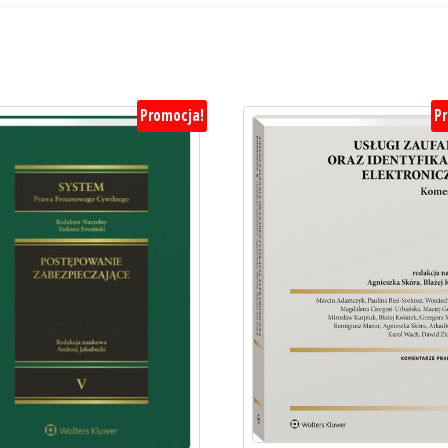
Promocja!
P