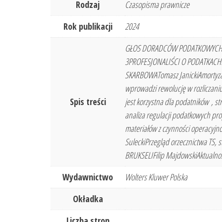
Rodzaj
Czasopisma prawnicze
Rok publikacji
2024
GŁOS DORADCÓW PODATKOWYCHDariu
3PROFESJONALIŚCI O PODATKACHPaw
SKARBOWATomasz JanickiAmortyzac
wprowadzi rewolucję w rozliczani
Spis treści
jest korzystna dla podatników , 
analiza regulacji podatkowych p
materiałów z czynności operacyjn
SuleckiPrzegląd orzecznictwa TS, 
BRUKSELIFilip MajdowskiAktualności
Wydawnictwo
Wolters Kluwer Polska
Okładka
Liczba stron