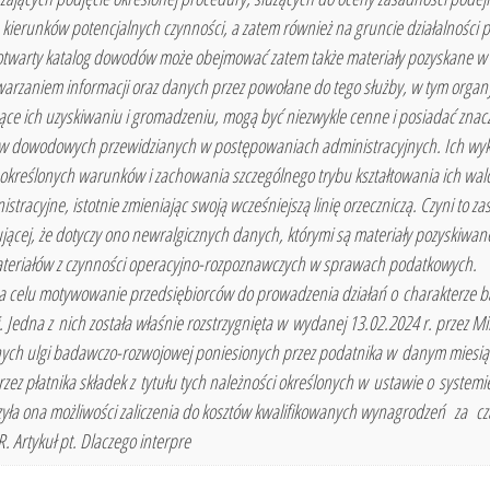
 kierunków potencjalnych czynności, a zatem również na gruncie działalności 
otwarty katalog dowodów może obejmować zatem także materiały pozyskane w d
rzaniem informacji oraz danych przez powołane do tego służby, w tym organy K
zące ich uzyskiwaniu i gromadzeniu, mogą być niezwykle cenne i posiadać zna
 dowodowych przewidzianych w postępowaniach administracyjnych. Ich wyko
a określonych warunków i zachowania szczególnego trybu kształtowania ich wal
racyjne, istotnie zmieniając swoją wcześniejszą linię orzeczniczą. Czyni to
sującej, że dotyczy ono newralgicznych danych, którymi są materiały pozyskiw
 materiałów z czynności operacyjno-rozpoznawczych w sprawach podatkowych.
 celu motywowanie przedsiębiorców do prowadzenia działań o charakterze ba
i. Jedna z nich została właśnie rozstrzygnięta w wydanej 13.02.2024 r. przez M
anych ulgi badawczo-rozwojowej poniesionych przez podatnika w danym miesiącu
rzez płatnika składek z tytułu tych należności określonych w ustawie o syste
zyła ona możliwości zaliczenia do kosztów kwalifikowanych wynagrodzeń za
Artykuł pt. Dlaczego interpre