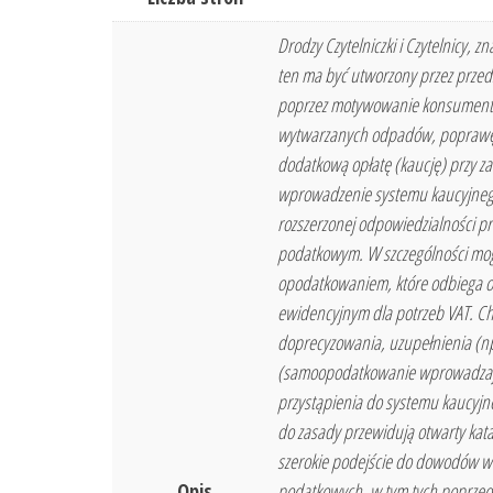
Drodzy Czytelniczki i Czytelnicy,
ten ma być utworzony przez prze
poprzez motywowanie konsumentów 
wytwarzanych odpadów, poprawę o
dodatkową opłatę (kaucję) przy z
wprowadzenie systemu kaucyjnego 
rozszerzonej odpowiedzialności pr
podatkowym. W szczególności mog
opodatkowaniem, które odbiega od
ewidencyjnym dla potrzeb VAT. Cho
doprecyzowania, uzupełnienia (np.
(samoopodatkowanie wprowadzając
przystąpienia do systemu kaucyjn
do zasady przewidują otwarty ka
szerokie podejście do dowodów w 
Opis
podatkowych, w tym tych poprzed