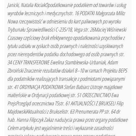
Janicki, Natalia KociakOpodatkowanie podatkiem od towarów i usług
wyrobów leczniczych i medycznychstr. 16 PODATKI Małgorzata Militz
Nowa rzeczywistość w odniesieniu do kart paliwowych po wyroku
Trybunału Sprawiedliwości C-235/18, Vega str. 26Maciej Wiśniewski
Czasowy częściowy brak efektywnego opodatkowania przychodów z
tytułu udziału w zyskach osób prawnych i należności uzyskiwanych
przez nierezydentów podatku dochodowego od osób prawnych str.
34 CENY TRANSFEROWE Ewelina Stamblewska-Urbaniak, Adam
Zbroiński Znaczenie rezultatów działań 8–10 w ramach Projektu BEPS
dla podatników realizujących transakcje z podmiotami powiązanymi
str. 41 ORDYNACJA PODATKOWA Stefan Babiarz Ustroje majątkowe
małżeńskie w Ordynacji podatkowej str. 51 ORZECZNICTWO Ewa
PrejsPrzegląd orzecznictwa TSstr. 61 AKTUALNOŚCI Z BRUKSELI Filip
MajdowskiAktualności z Brukselistr. 63 Prenumerata PP str. 64 dr
hab. Hanna Filipczyk Zakaz nadużycia prawa przez organy podatkowe
Celem artykułu jest wyjaśnienie treści i wykazanie zasadności