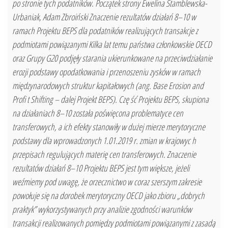
po stronie tych podatników. Początek strony Ewelina Stamblewska-
Urbaniak, Adam Zbroiński Znaczenie rezultatów działań 8–10 w
ramach Projektu BEPS dla podatników realizujących transakcje z
podmiotami powiązanymi Kilka lat temu państwa członkowskie OECD
oraz Grupy G20 podjęły starania ukierunkowane na przeciwdziałanie
erozji podstawy opodatkowania i przenoszeniu zysków w ramach
międzynarodowych struktur kapitałowych (ang. Base Erosion and
Profi t Shifting – dalej Projekt BEPS). Czę ść Projektu BEPS, skupiona
na działaniach 8–10 została poświęcona problematyce cen
transferowych, a ich efekty stanowiły w dużej mierze merytoryczne
podstawy dla wprowadzonych 1.01.2019 r. zmian w krajowyc h
przepisach regulujących materię cen transferowych. Znaczenie
rezultatów działań 8–10 Projektu BEPS jest tym większe, jeżeli
weźmiemy pod uwagę, że orzecznictwo w coraz szerszym zakresie
powołuje się na dorobek merytoryczny OECD jako zbioru „dobrych
praktyk” wykorzystywanych przy analizie zgodności warunków
transakcji realizowanych pomiędzy podmiotami powiązanymi z zasadą