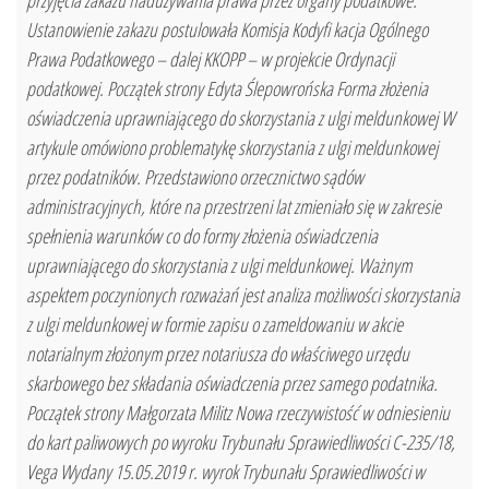
przyjęcia zakazu nadużywania prawa przez organy podatkowe.
Ustanowienie zakazu postulowała Komisja Kodyfi kacja Ogólnego
Prawa Podatkowego – dalej KKOPP – w projekcie Ordynacji
podatkowej. Początek strony Edyta Ślepowrońska Forma złożenia
oświadczenia uprawniającego do skorzystania z ulgi meldunkowej W
artykule omówiono problematykę skorzystania z ulgi meldunkowej
przez podatników. Przedstawiono orzecznictwo sądów
administracyjnych, które na przestrzeni lat zmieniało się w zakresie
spełnienia warunków co do formy złożenia oświadczenia
uprawniającego do skorzystania z ulgi meldunkowej. Ważnym
aspektem poczynionych rozważań jest analiza możliwości skorzystania
z ulgi meldunkowej w formie zapisu o zameldowaniu w akcie
notarialnym złożonym przez notariusza do właściwego urzędu
skarbowego bez składania oświadczenia przez samego podatnika.
Początek strony Małgorzata Militz Nowa rzeczywistość w odniesieniu
do kart paliwowych po wyroku Trybunału Sprawiedliwości C-235/18,
Vega Wydany 15.05.2019 r. wyrok Trybunału Sprawiedliwości w