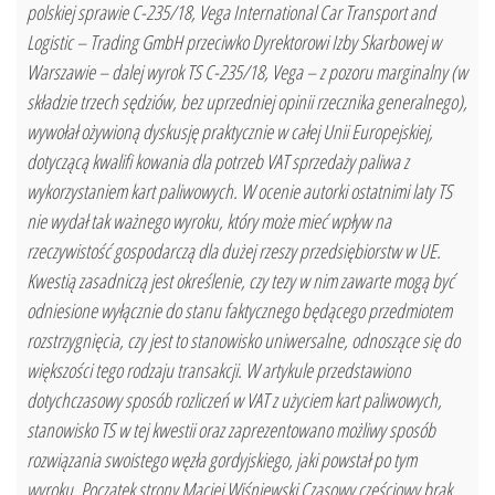
polskiej sprawie C-235/18, Vega International Car Transport and
Logistic – Trading GmbH przeciwko Dyrektorowi Izby Skarbowej w
Warszawie – dalej wyrok TS C-235/18, Vega – z pozoru marginalny (w
składzie trzech sędziów, bez uprzedniej opinii rzecznika generalnego),
wywołał ożywioną dyskusję praktycznie w całej Unii Europejskiej,
dotyczącą kwalifi kowania dla potrzeb VAT sprzedaży paliwa z
wykorzystaniem kart paliwowych. W ocenie autorki ostatnimi laty TS
nie wydał tak ważnego wyroku, który może mieć wpływ na
rzeczywistość gospodarczą dla dużej rzeszy przedsiębiorstw w UE.
Kwestią zasadniczą jest określenie, czy tezy w nim zawarte mogą być
odniesione wyłącznie do stanu faktycznego będącego przedmiotem
rozstrzygnięcia, czy jest to stanowisko uniwersalne, odnoszące się do
większości tego rodzaju transakcji. W artykule przedstawiono
dotychczasowy sposób rozliczeń w VAT z użyciem kart paliwowych,
stanowisko TS w tej kwestii oraz zaprezentowano możliwy sposób
rozwiązania swoistego węzła gordyjskiego, jaki powstał po tym
wyroku. Początek strony Maciej Wiśniewski Czasowy częściowy brak