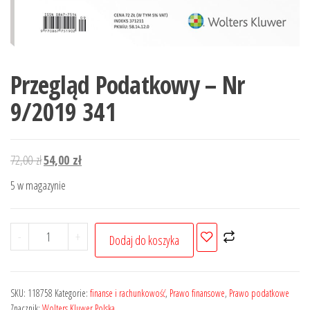
Przegląd Podatkowy – Nr
9/2019 341
Pierwotna
Aktualna
72,00
zł
54,00
zł
cena
cena
5 w magazynie
wynosiła:
wynosi:
72,00 zł.
54,00 zł.
ilość
-
+
Dodaj do koszyka
Przegląd
Podatkowy
-
SKU:
118758
Kategorie:
finanse i rachunkowość
,
Prawo finansowe
,
Prawo podatkowe
Nr
Znacznik:
Wolters Kluwer Polska