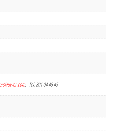
terskluwer.com
, Tel. 801 04 45 45