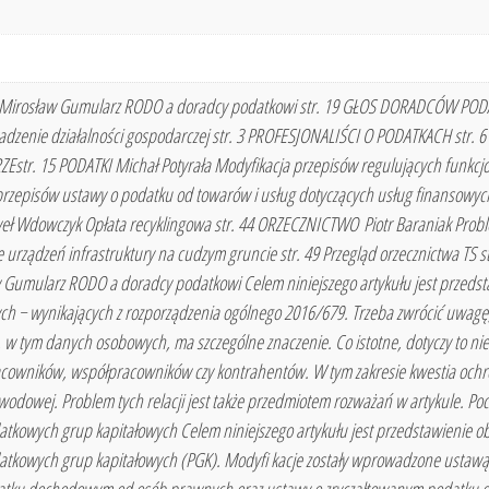
 Mirosław Gumularz RODO a doradcy podatkowi str. 19 GŁOS DORADCÓW POD
adzenie działalności gospodarczej str. 3 PROFESJONALIŚCI O PODATKACH str.
str. 15 PODATKI Michał Potyrała Modyfikacja przepisów regulujących funkcj
przepisów ustawy o podatku od towarów i usług dotyczących usług finansowyc
eł Wdowczyk Opłata recyklingowa str. 44 ORZECZNICTWO Piotr Baraniak Probl
 urządzeń infrastruktury na cudzym gruncie str. 49 Przegląd orzecznictwa TS 
aw Gumularz RODO a doradcy podatkowi Celem niniejszego artykułu jest przed
h − wynikających z rozporządzenia ogólnego 2016/679. Trzeba zwrócić uwagę
w tym danych osobowych, ma szczególne znaczenie. Co istotne, dotyczy to nie
 pracowników, współpracowników czy kontrahentów. W tym zakresie kwestia oc
odowej. Problem tych relacji jest także przedmiotem rozważań w artykule. Poc
tkowych grup kapitałowych Celem niniejszego artykułu jest przedstawienie ob
atkowych grup kapitałowych (PGK). Modyfi kacje zostały wprowadzone ustawą