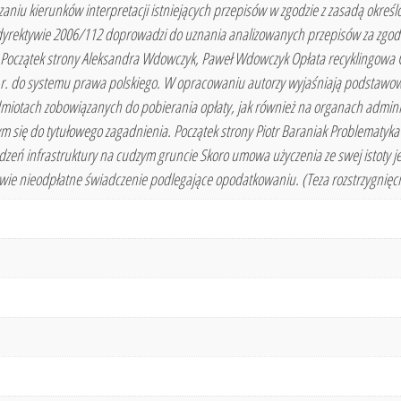
zaniu kierunków interpretacji istniejących przepisów w zgodzie z zasadą okreś
yrektywie 2006/112 doprowadzi do uznania analizowanych przepisów za zgodne z
a. Początek strony Aleksandra Wdowczyk, Paweł Wdowczyk Opłata recyklingowa C
. do systemu prawa polskiego. W opracowaniu autorzy wyjaśniają podstawowe
miotach zobowiązanych do pobierania opłaty, jak również na organach admini
ię do tytułowego zagadnienia. Początek strony Piotr Baraniak Problematyka 
zeń infrastruktury na cudzym gruncie Skoro umowa użyczenia ze swej istoty je
wie nieodpłatne świadczenie podlegające opodatkowaniu. (Teza rozstrzygnięcia