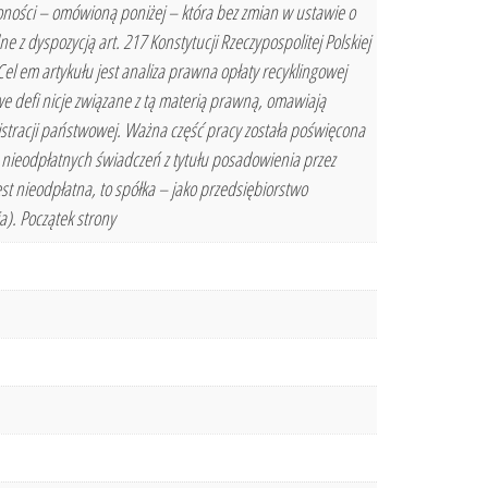
loności – omówioną poniżej – która bez zmian w ustawie o
 dyspozycją art. 217 Konstytucji Rzeczypospolitej Polskiej
el em artykułu jest analiza prawna opłaty recyklingowej
 defi nicje związane z tą materią prawną, omawiają
stracji państwowej. Ważna część pracy została poświęcona
nieodpłatnych świadczeń z tytułu posadowienia przez
st nieodpłatna, to spółka – jako przedsiębiorstwo
). Początek strony