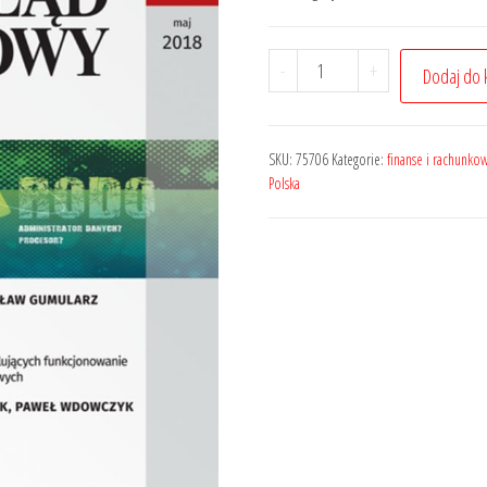
wynosiła:
wynosi:
72,00 zł.
54,00 zł.
ilość
-
+
Dodaj do 
Przegląd
Podatkowy
-
SKU:
75706
Kategorie:
finanse i rachunko
Nr
Polska
5/2018
325