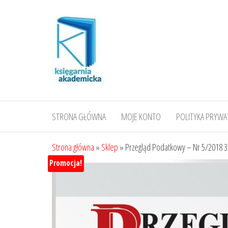
Przejdź
do
treści
STRONA GŁÓWNA
MOJE KONTO
POLITYKA PRYWA
Strona główna
»
Sklep
»
Przegląd Podatkowy – Nr 5/2018 
Promocja!