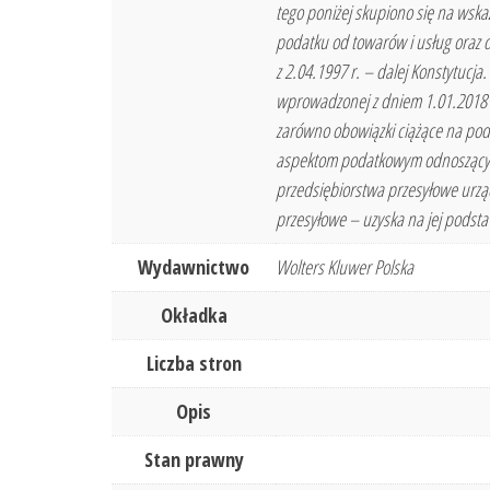
tego poniżej skupiono się na wska
podatku od towarów i usług oraz d
z 2.04.1997 r. – dalej Konstytucj
wprowadzonej z dniem 1.01.2018 r
zarówno obowiązki ciążące na pod
aspektom podatkowym odnoszącym s
przedsiębiorstwa przesyłowe urząd
przesyłowe – uzyska na jej podsta
Wydawnictwo
Wolters Kluwer Polska
Okładka
Liczba stron
Opis
Stan prawny