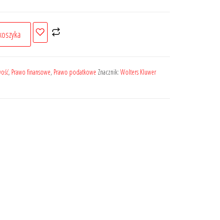
koszyka
wość
,
Prawo finansowe
,
Prawo podatkowe
Znacznik:
Wolters Kluwer