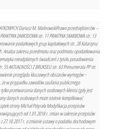
ATKOWYCH Dariusz M. MalinowskiPrawo przedsiębiorców –
 6 PRAKTYKA ZAWODOWA str. 11 PRAKTYKA SKARBOWA str. 13
onowanie podatkowych grup kapitałowych str. 28 Katarzyna
h. Analiza zakresu przedmiotu oraz podmiotu opodatkowania
ematyka nieodpłatnych świadczeń z tytułu posadowienia
str. 55 AKTUALNOŚCI Z BRUKSELI str. 63 Prenumerata PP str.
stawienie przeglądu kluczowych obszarów wymogów −
, że w przypadku zawodów zaufania publicznego
 tylko przetwarzania danych osobowych klienta (gdy jest
hrony danych osobowych może istotnie komplikować
zątek strony Michał Potyrała Modyfikacja przepisów
owiązujących od 1.01.2018 r. zmian w zakresie przepisów
 z 27.10.2017 r. o zmianie ustawy o podatku dochodowym