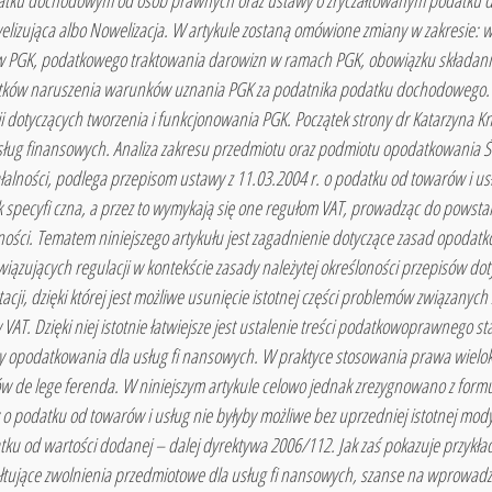
odatku dochodowym od osób prawnych oraz ustawy o zryczałtowanym podatku
welizująca albo Nowelizacja. W artykule zostaną omówione zmiany w zakresi
 w PGK, podatkowego traktowania darowizn w ramach PGK, obowiązku składani
tków naruszenia warunków uznania PGK za podatnika podatku dochodowego. P
i dotyczących tworzenia i funkcjonowania PGK. Początek strony dr Katarzyna 
sług finansowych. Analiza zakresu przedmiotu oraz podmiotu opodatkowania Św
ziałalności, podlega przepisom ustawy z 11.03.2004 r. o podatku od towarów i usł
k specyfi czna, a przez to wymykają się one regułom VAT, prowadząc do powst
ności. Tematem niniejszego artykułu jest zagadnienie dotyczące zasad opodat
owiązujących regulacji w kontekście zasady należytej określoności przepisów d
cji, dzięki której jest możliwe usunięcie istotnej części problemów związany
VAT. Dzięki niej istotnie łatwiejsze jest ustalenie treści podatkowoprawnego 
 opodatkowania dla usług fi nansowych. W praktyce stosowania prawa wielokro
 de lege ferenda. W niniejszym artykule celowo jednak zrezygnowano z formuł
 o podatku od towarów i usług nie byłyby możliwe bez uprzedniej istotnej mody
 od wartości dodanej – dalej dyrektywa 2006/112. Jak zaś pokazuje przykład n
łtujące zwolnienia przedmiotowe dla usług fi nansowych, szanse na wprowad