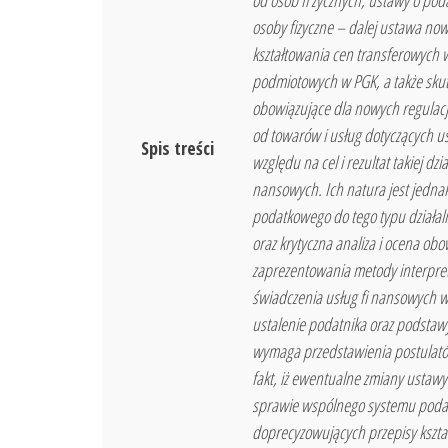
od osób fi zycznych, ustawy o p
osoby fizyczne – dalej ustawa no
kształtowania cen transferowych
podmiotowych w PGK, a także sku
obowiązujące dla nowych regulacj
od towarów i usług dotyczących u
Spis treści
względu na cel i rezultat takiej d
nansowych. Ich natura jest jedna
podatkowego do tego typu działal
oraz krytyczna analiza i ocena ob
zaprezentowania metody interpreta
świadczenia usług fi nansowych w 
ustalenie podatnika oraz podstawy
wymaga przedstawienia postulatów
fakt, iż ewentualne zmiany ustawy
sprawie wspólnego systemu podatku
doprecyzowujących przepisy kszta