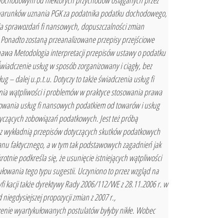
 dochodowym od niektórych przychodów osiąganych przez
e: warunków uznania PGK za podatnika podatku dochodowego,
a sprawozdań fi nansowych, dopuszczalności zmian
onadto zostaną przeanalizowane przepisy przejściowe
Knawa Metodologia interpretacji przepisów ustawy o podatku
iadczenie usług w sposób zorganizowany i ciągły, bez
ug – dalej u.p.t.u. Dotyczy to także świadczenia usług fi
ania wątpliwości i problemów w praktyce stosowania prawa
kowania usług fi nansowych podatkiem od towarów i usług
otyczących zobowiązań podatkowych. Jest też próbą
ch z wykładnią przepisów dotyczących skutków podatkowych
stanu faktycznego, a w tym tak podstawowych zagadnień jak
tnie podkreśla się, że usunięcie istniejących wątpliwości
owania tego typu sugestii. Uczyniono to przez wzgląd na
fi kacji także dyrektywy Rady 2006/112/WE z 28.11.2006 r. w
iegdysiejszej propozycji zmian z 2007 r.,
zenie wyartykułowanych postulatów byłyby nikłe. Wobec