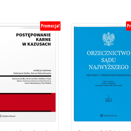
Promocja!
P