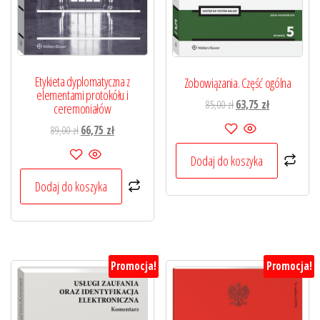
Etykieta dyplomatyczna z
Zobowiązania. Część ogólna
elementami protokółu i
Pierwotna
Aktualna
85,00
zł
63,75
zł
ceremoniałów
cena
cena
Pierwotna
Aktualna
89,00
zł
66,75
zł
wynosiła:
wynosi:
cena
cena
85,00 zł.
63,75 zł.
Dodaj do koszyka
wynosiła:
wynosi:
89,00 zł.
66,75 zł.
Dodaj do koszyka
Promocja!
Promocja!