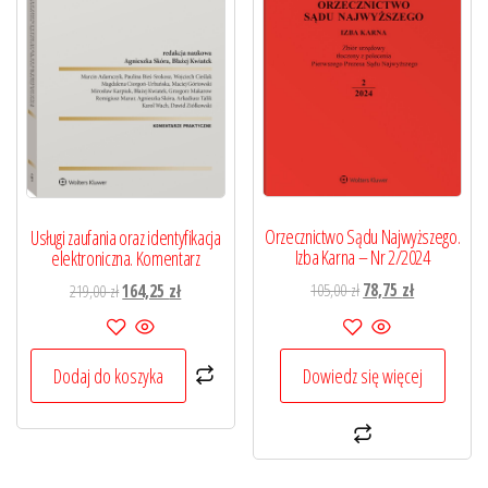
Orzecznictwo Sądu Najwyższego.
Usługi zaufania oraz identyfikacja
Izba Karna – Nr 2/2024
elektroniczna. Komentarz
Pierwotna
Aktualna
Pierwotna
Aktualna
105,00
zł
78,75
zł
219,00
zł
164,25
zł
cena
cena
cena
cena
wynosiła:
wynosi:
wynosiła:
wynosi:
105,00 zł.
78,75 zł.
219,00 zł.
164,25 zł.
Dowiedz się więcej
Dodaj do koszyka