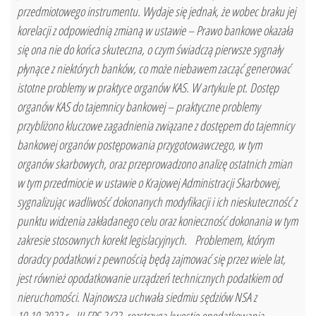
przedmiotowego instrumentu. Wydaje się jednak, że wobec braku jej
korelacji z odpowiednią zmianą w ustawie – Prawo bankowe okazała
się ona nie do końca skuteczna, o czym świadczą pierwsze sygnały
płynące z niektórych banków, co może niebawem zacząć generować
istotne problemy w praktyce organów KAS. W artykule pt. Dostęp
organów KAS do tajemnicy bankowej – praktyczne problemy
przybliżono kluczowe zagadnienia związane z dostępem do tajemnicy
bankowej organów postępowania przygotowawczego, w tym
organów skarbowych, oraz przeprowadzono analizę ostatnich zmian
w tym przedmiocie w ustawie o Krajowej Administracji Skarbowej,
sygnalizując wadliwość dokonanych modyfikacji i ich nieskuteczność z
punktu widzenia zakładanego celu oraz konieczność dokonania w tym
zakresie stosownych korekt legislacyjnych. Problemem, którym
doradcy podatkowi z pewnością będą zajmować się przez wiele lat,
jest również opodatkowanie urządzeń technicznych podatkiem od
nieruchomości. Najnowsza uchwała siedmiu sędziów NSA z