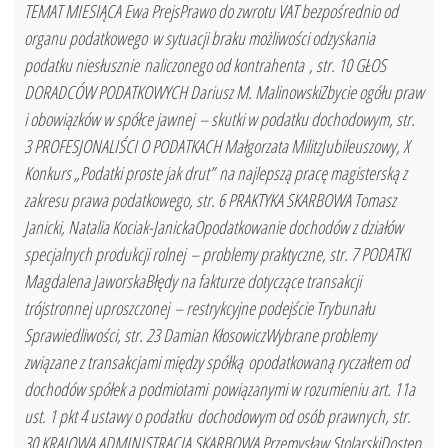
TEMAT MIESIĄCA Ewa PrejsPrawo do zwrotu VAT bezpośrednio od
organu podatkowego w sytuacji braku możliwości odzyskania
podatku niesłusznie naliczonego od kontrahenta , str. 10 GŁOS
DORADCÓW PODATKOWYCH Dariusz M. MalinowskiZbycie ogółu praw
i obowiązków w spółce jawnej – skutki w podatku dochodowym, str.
3 PROFESJONALIŚCI O PODATKACH Małgorzata MilitzJubileuszowy, X
Konkurs „Podatki proste jak drut” na najlepszą pracę magisterską z
zakresu prawa podatkowego, str. 6 PRAKTYKA SKARBOWA Tomasz
Janicki, Natalia Kociak-JanickaOpodatkowanie dochodów z działów
specjalnych produkcji rolnej – problemy praktyczne, str. 7 PODATKI
Magdalena JaworskaBłędy na fakturze dotyczące transakcji
trójstronnej uproszczonej – restrykcyjne podejście Trybunału
Sprawiedliwości, str. 23 Damian KłosowiczWybrane problemy
związane z transakcjami między spółką opodatkowaną ryczałtem od
dochodów spółek a podmiotami powiązanymi w rozumieniu art. 11a
ust. 1 pkt 4 ustawy o podatku dochodowym od osób prawnych, str.
30 KRAJOWA ADMINISTRACJA SKARBOWA Przemysław StolarskiDostęp