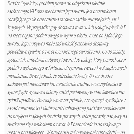
Drodzy Czytelnicy, problem prawa do odzyskania błędnie
zapłaconego VAT oraz mechanizm jego zwrotu jest przedmiotem
rozwijającego się orzecznictwa zarówno sądów europejskich, jak i
krajowych. W przypadku gdy dostawca towaru lub usługi wpłacił VAT
na rzecz organu podatkowego w wyniku błędu, może on żądać jego
zwrotu, jego nabywca może zaś wnieść przeciwko dostawcy
powództwo cywilne o zwrot nienależnego świadczenia. Co do zasady,
system taki umożliwia nabywcy towaru lub usługi, który poniósł ciężar
podatku wykazanego w fakturze, otrzymanie zwrotu kwot zapłaconych
nienależnie. Bywa jednak, że odzyskanie kwoty VAT na drodze
sądowej jest niemożliwe lub nadmiernie trudne, w szczególności w
sytuacji gdy wystawca faktury został postawiony w stan likwidacji lub
ogłosił upadłość. Powstaje wówczas pytanie, czy wymogi wynikające z
zasad neutralności i skuteczności zobowiązują państwa członkowskie
do przyjęcia krajowych środków prawnych, które pozwolą nabywcy na
zwrócenie się z wnioskiem o zwrot VAT bezpośrednio do krajowego
organu podatkowego. W przypadku zaś pozytywnej odpowiedzi – od