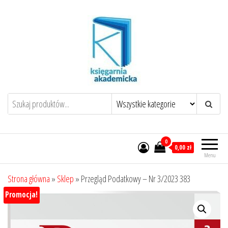
Przejdź
do
treści
0
0,00 zł
Menu
Strona główna
»
Sklep
»
Przegląd Podatkowy – Nr 3/2023 383
Promocja!