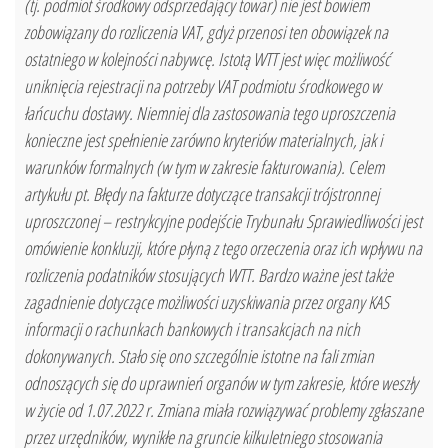
(tj. podmiot środkowy odsprzedający towar) nie jest bowiem
zobowiązany do rozliczenia VAT, gdyż przenosi ten obowiązek na
ostatniego w kolejności nabywcę. Istotą WTT jest więc możliwość
uniknięcia rejestracji na potrzeby VAT podmiotu środkowego w
łańcuchu dostawy. Niemniej dla zastosowania tego uproszczenia
konieczne jest spełnienie zarówno kryteriów materialnych, jak i
warunków formalnych (w tym w zakresie fakturowania). Celem
artykułu pt. Błędy na fakturze dotyczące transakcji trójstronnej
uproszczonej – restrykcyjne podejście Trybunału Sprawiedliwości jest
omówienie konkluzji, które płyną z tego orzeczenia oraz ich wpływu na
rozliczenia podatników stosujących WTT. Bardzo ważne jest także
zagadnienie dotyczące możliwości uzyskiwania przez organy KAS
informacji o rachunkach bankowych i transakcjach na nich
dokonywanych. Stało się ono szczególnie istotne na fali zmian
odnoszących się do uprawnień organów w tym zakresie, które weszły
w życie od 1.07.2022 r. Zmiana miała rozwiązywać problemy zgłaszane
przez urzędników, wynikłe na gruncie kilkuletniego stosowania