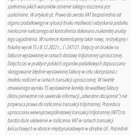
spełnienia jakich warunków istnienie takiego roszczenia jest
uzależnione. W artykule pt. Prawo do zwrotu VAT bezpośrednio od
organu podatkowego w sytuacji braku możliwości odzyskania podatku
niesłusznie naliczonego od kontrahenta dokonano znakomitej analizy
tego zagadnienia. W numerze komentujemy także nowy, restrykcyjny i
fiskalny wyrok TS z 8.12.2022 r., C-247/21. Dotyczy on braków na
fakturze wystawionej w ramach dostawy trójstronnej uproszczonej.
Dotychczas w praktyce polskich organów podatkowych dopuszczano
skorygowanie błędnie wystawionej faktury w celu skorzystania z
modelu rozliczeń w ramach transakcji uproszczonej. W świetle
omawianego wyroku TS wystawienie korekty do wadliwej faktury
(która pierwotnie nie zawierała informacji „odwrotne obciążenie”) nie
przywraca prawa do rozliczenia transakcji trójstronnej. Procedura
uproszczona wewnątrzwspólnotowej transakcji trójstronnej (WTT) to
bardzo duże ułatwienie w rozliczeniu VAT w ramach transakcji
łańcuchowych w obrocie międzynarodowym w obrębie UE. Pośrednik