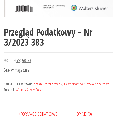
Przegląd Podatkowy – Nr
3/2023 383
Pierwotna
Aktualna
98,00
zł
73,50
zł
cena
cena
Brak w magazynie
wynosiła:
wynosi:
98,00 zł.
73,50 zł.
SKU:
405313
Kategorie:
finanse i rachunkowość
,
Prawo finansowe
,
Prawo podatkowe
Znacznik:
Wolters Kluwer Polska
INFORMACJE DODATKOWE
OPINIE (0)