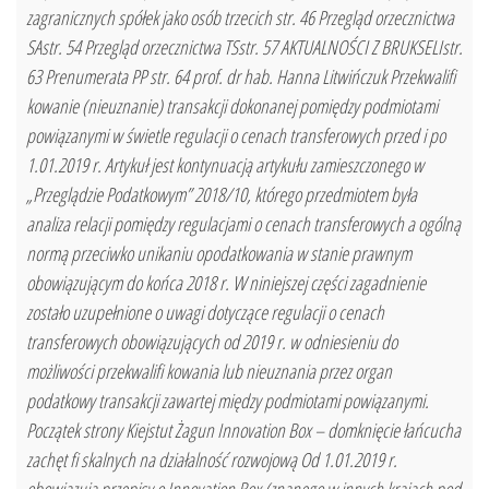
zagranicznych spółek jako osób trzecich str. 46 Przegląd orzecznictwa
SAstr. 54 Przegląd orzecznictwa TSstr. 57 AKTUALNOŚCI Z BRUKSELIstr.
63 Prenumerata PP str. 64 prof. dr hab. Hanna Litwińczuk Przekwalifi
kowanie (nieuznanie) transakcji dokonanej pomiędzy podmiotami
powiązanymi w świetle regulacji o cenach transferowych przed i po
1.01.2019 r. Artykuł jest kontynuacją artykułu zamieszczonego w
„Przeglądzie Podatkowym” 2018/10, którego przedmiotem była
analiza relacji pomiędzy regulacjami o cenach transferowych a ogólną
normą przeciwko unikaniu opodatkowania w stanie prawnym
obowiązującym do końca 2018 r. W niniejszej części zagadnienie
zostało uzupełnione o uwagi dotyczące regulacji o cenach
transferowych obowiązujących od 2019 r. w odniesieniu do
możliwości przekwalifi kowania lub nieuznania przez organ
podatkowy transakcji zawartej między podmiotami powiązanymi.
Początek strony Kiejstut Żagun Innovation Box – domknięcie łańcucha
zachęt fi skalnych na działalność rozwojową Od 1.01.2019 r.