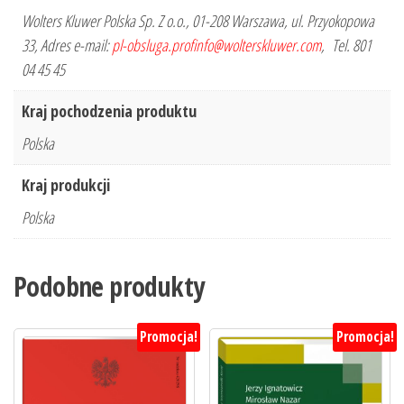
Wolters Kluwer Polska Sp. Z o.o., 01-208 Warszawa, ul. Przyokopowa
33, Adres e-mail:
pl-obsluga.profinfo@wolterskluwer.com
, Tel. 801
04 45 45
Kraj pochodzenia produktu
Polska
Kraj produkcji
Polska
Podobne produkty
Promocja!
Promocja!