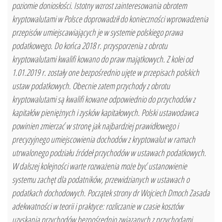
poziomie doniosłości. Istotny wzrost zainteresowania obrotem
kryptowalutami w Polsce doprowadził do konieczności wprowadzenia
przepisów umiejscawiających je w systemie polskiego prawa
podatkowego. Do końca 2018 r. przysporzenia z obrotu
kryptowalutami kwalifi kowano do praw majątkowych. Z kolei od
1.01.2019 r. zostały one bezpośrednio ujęte w przepisach polskich
ustaw podatkowych. Obecnie zatem przychody z obrotu
kryptowalutami są kwalifi kowane odpowiednio do przychodów z
kapitałów pieniężnych i zysków kapitałowych. Polski ustawodawca
powinien zmierzać w stronę jak najbardziej prawidłowego i
precyzyjnego umiejscowienia dochodów z kryptowalut w ramach
utrwalonego podziału źródeł przychodów w ustawach podatkowych.
W dalszej kolejności warte rozważenia może być ustanowienie
systemu zachęt dla podatników, przewidzianych w ustawach o
podatkach dochodowych. Początek strony dr Wojciech Dmoch Zasada
adekwatności w teorii i praktyce: rozliczanie w czasie kosztów
uzyskania przychodów bezpośrednio związanych z przychodami