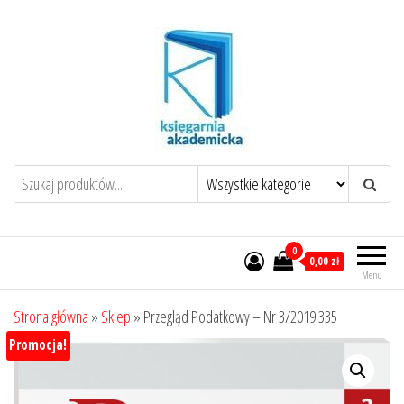
Przejdź
do
treści
0
0,00 zł
Menu
Strona główna
»
Sklep
»
Przegląd Podatkowy – Nr 3/2019 335
Promocja!