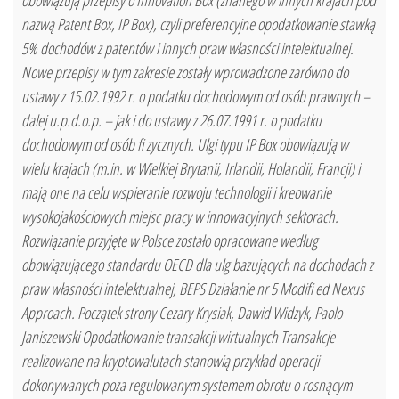
obowiązują przepisy o Innovation Box (znanego w innych krajach pod
nazwą Patent Box, IP Box), czyli preferencyjne opodatkowanie stawką
5% dochodów z patentów i innych praw własności intelektualnej.
Nowe przepisy w tym zakresie zostały wprowadzone zarówno do
ustawy z 15.02.1992 r. o podatku dochodowym od osób prawnych –
dalej u.p.d.o.p. – jak i do ustawy z 26.07.1991 r. o podatku
dochodowym od osób fi zycznych. Ulgi typu IP Box obowiązują w
wielu krajach (m.in. w Wielkiej Brytanii, Irlandii, Holandii, Francji) i
mają one na celu wspieranie rozwoju technologii i kreowanie
wysokojakościowych miejsc pracy w innowacyjnych sektorach.
Rozwiązanie przyjęte w Polsce zostało opracowane według
obowiązującego standardu OECD dla ulg bazujących na dochodach z
praw własności intelektualnej, BEPS Działanie nr 5 Modifi ed Nexus
Approach. Początek strony Cezary Krysiak, Dawid Widzyk, Paolo
Janiszewski Opodatkowanie transakcji wirtualnych Transakcje
realizowane na kryptowalutach stanowią przykład operacji
dokonywanych poza regulowanym systemem obrotu o rosnącym