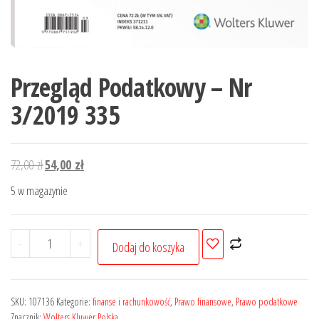
Przegląd Podatkowy – Nr
3/2019 335
Pierwotna
Aktualna
72,00
zł
54,00
zł
cena
cena
5 w magazynie
wynosiła:
wynosi:
72,00 zł.
54,00 zł.
ilość
-
+
Dodaj do koszyka
Przegląd
Podatkowy
-
SKU:
107136
Kategorie:
finanse i rachunkowość
,
Prawo finansowe
,
Prawo podatkowe
Nr
Znacznik:
Wolters Kluwer Polska