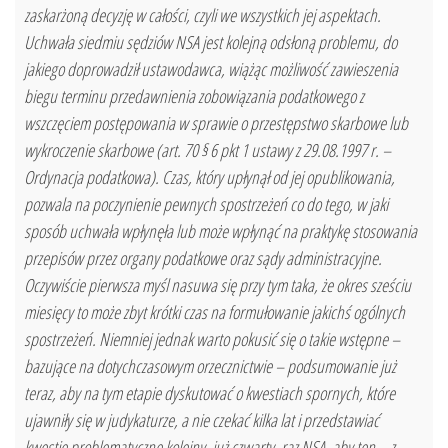
zaskarżoną decyzję w całości, czyli we wszystkich jej aspektach.
Uchwała siedmiu sędziów NSA jest kolejną odsłoną problemu, do
jakiego doprowadził ustawodawca, wiążąc możliwość zawieszenia
biegu terminu przedawnienia zobowiązania podatkowego z
wszczęciem postępowania w sprawie o przestępstwo skarbowe lub
wykroczenie skarbowe (art. 70 § 6 pkt 1 ustawy z 29.08.1997 r. –
Ordynacja podatkowa). Czas, który upłynął od jej opublikowania,
pozwala na poczynienie pewnych spostrzeżeń co do tego, w jaki
sposób uchwała wpłynęła lub może wpłynąć na praktykę stosowania
przepisów przez organy podatkowe oraz sądy administracyjne.
Oczywiście pierwsza myśl nasuwa się przy tym taka, że okres sześciu
miesięcy to może zbyt krótki czas na formułowanie jakichś ogólnych
spostrzeżeń. Niemniej jednak warto pokusić się o takie wstępne –
bazujące na dotychczasowym orzecznictwie – podsumowanie już
teraz, aby na tym etapie dyskutować o kwestiach spornych, które
ujawniły się w judykaturze, a nie czekać kilka lat i przedstawiać
kwestie problematyczne kolejny, już czwarty, raz NSA, aby ten – z