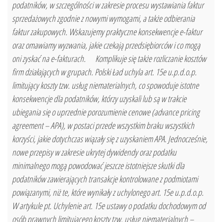
podatników, w szczególności w zakresie procesu wystawiania faktur
sprzedażowych zgodnie z nowymi wymogami, a także odbierania
faktur zakupowych. Wskazujemy praktyczne konsekwencje e-faktur
oraz omawiamy wyzwania, jakie czekają przedsiębiorców i co mogą
oni zyskać na e-fakturach. Komplikuje się także rozliczanie kosztów
firm działających w grupach. Polski Ład uchyla art. 15e u.p.d.o.p.
limitujący koszty tzw. usług niematerialnych, co spowoduje istotne
konsekwencje dla podatników, którzy uzyskali lub są w trakcie
ubiegania się o uprzednie porozumienie cenowe (advance pricing
agreement – APA), w postaci przede wszystkim braku wszystkich
korzyści, jakie dotychczas wiązały się z uzyskaniem APA. Jednocześnie,
nowe przepisy w zakresie ukrytej dywidendy oraz podatku
minimalnego mogą powodować jeszcze istotniejsze skutki dla
podatników zawierających transakcje kontrolowane z podmiotami
powiązanymi, niż te, które wynikały z uchylonego art. 15e u.p.d.o.p.
W artykule pt. Uchylenie art. 15e ustawy o podatku dochodowym od
osób prawnych limitującego koszty tzw. usług niematerialnych –