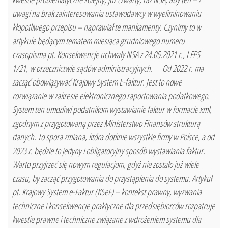
uwagi na brak zainteresowania ustawodawcy w wyeliminowaniu
kłopotliwego przepisu – naprawiał te mankamenty. Czynimy to w
artykule będącym tematem miesiąca grudniowego numeru
czasopisma pt. Konsekwencje uchwały NSA z 24.05.2021 r., I FPS
1/21, w orzecznictwie sądów administracyjnych. Od 2022 r. ma
zacząć obowiązywać Krajowy System E-faktur. Jest to nowe
rozwiązanie w zakresie elektronicznego raportowania podatkowego.
System ten umożliwi podatnikom wystawianie faktur w formacie xml,
zgodnym z przygotowaną przez Ministerstwo Finansów strukturą
danych. To spora zmiana, która dotknie wszystkie firmy w Polsce, a od
2023 r. będzie to jedyny i obligatoryjny sposób wystawiania faktur.
Warto przyjrzeć się nowym regulacjom, gdyż nie zostało już wiele
czasu, by zacząć przygotowania do przystąpienia do systemu. Artykuł
pt. Krajowy System e-Faktur (KSeF) – kontekst prawny, wyzwania
techniczne i konsekwencje praktyczne dla przedsiębiorców rozpatruje
kwestie prawne i techniczne związane z wdrożeniem systemu dla