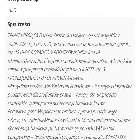
2021
Spis treści
TEMAT MIESIĄCA Dariusz StrzelecKonsekwencje uchwały NSA z
24.05.2021 r., I FPS 1/21, w orzecznictwie sądów administracyjnych ,
str. 12 GŁOS DORADCÓW PODATKOWYCHDariusz M.
MalinowskiZasadność wyboru opodatkowania ryczałtem w kontekście
zmian w przepisach przewidzianych na rok 2022, str. 3
PROFESJONALIŚCI O PODATKACHWiesława
MoczydłowskaMazowieckie Forum Podatkowe – inicjatywa doradców
podatkowych dla studentów prawa – relacja, str. 6Agnieszka
FranczakIX Ogólnopolska Konferencja Naukowa Prawa
Podatkowegopt. Współczesne problemy prawa podatkowego –
relacja, str. 7Michał Mioduszewski, Artur MudreckiMiędzynarodowa
Konferencja Naukowa pt. Harmonizacja podatku VAT w Unii
Europejskiej – teraźniejszość i przyszłość – relacja, str. 8 PRAKTYKA