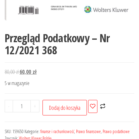
Przegląd Podatkowy – Nr
12/2021 368
Pierwotna
Aktualna
80,00
zł
60,00
zł
cena
cena
5 w magazynie
wynosiła:
wynosi:
80,00 zł.
60,00 zł.
ilość
-
+
Dodaj do koszyka
Przegląd
Podatkowy
-
SKU:
159650
Kategorie:
finanse i rachunkowość
,
Prawo finansowe
,
Prawo podatkowe
Nr
Znacznik:
Wolters Kluwer Polska