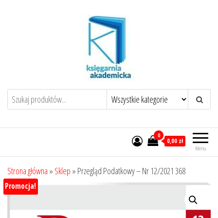
Przejdź
do
treści
0
0,00 zł
Menu
Strona główna
»
Sklep
»
Przegląd Podatkowy – Nr 12/2021 368
Promocja!