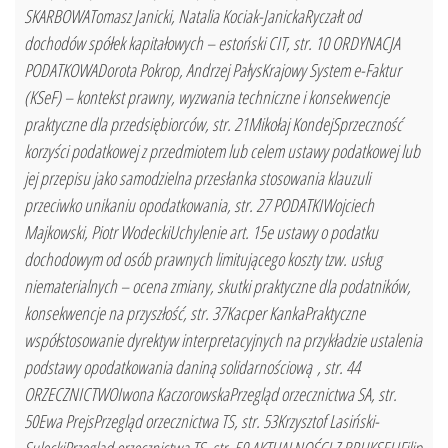
SKARBOWATomasz Janicki, Natalia Kociak-JanickaRyczałt od
dochodów spółek kapitałowych – estoński CIT, str. 10 ORDYNACJA
PODATKOWADorota Pokrop, Andrzej PałysKrajowy System e-Faktur
(KSeF) – kontekst prawny, wyzwania techniczne i konsekwencje
praktyczne dla przedsiębiorców, str. 21Mikołaj KondejSprzeczność
korzyści podatkowej z przedmiotem lub celem ustawy podatkowej lub
jej przepisu jako samodzielna przesłanka stosowania klauzuli
przeciwko unikaniu opodatkowania, str. 27 PODATKIWojciech
Majkowski, Piotr WodeckiUchylenie art. 15e ustawy o podatku
dochodowym od osób prawnych limitującego koszty tzw. usług
niematerialnych – ocena zmiany, skutki praktyczne dla podatników,
konsekwencje na przyszłość, str. 37Kacper KankaPraktyczne
współstosowanie dyrektyw interpretacyjnych na przykładzie ustalenia
podstawy opodatkowania daniną solidarnościową , str. 44
ORZECZNICTWOIwona KaczorowskaPrzegląd orzecznictwa SA, str.
50Ewa PrejsPrzegląd orzecznictwa TS, str. 53Krzysztof Lasiński-