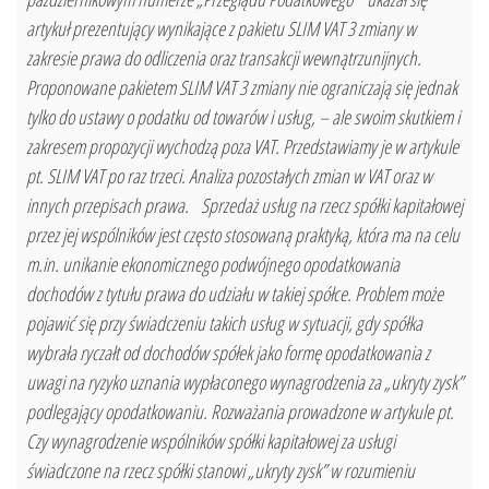
artykuł prezentujący wynikające z pakietu SLIM VAT 3 zmiany w
zakresie prawa do odliczenia oraz transakcji wewnątrzunijnych.
Proponowane pakietem SLIM VAT 3 zmiany nie ograniczają się jednak
tylko do ustawy o podatku od towarów i usług, – ale swoim skutkiem i
zakresem propozycji wychodzą poza VAT. Przedstawiamy je w artykule
pt. SLIM VAT po raz trzeci. Analiza pozostałych zmian w VAT oraz w
innych przepisach prawa. Sprzedaż usług na rzecz spółki kapitałowej
przez jej wspólników jest często stosowaną praktyką, która ma na celu
m.in. unikanie ekonomicznego podwójnego opodatkowania
dochodów z tytułu prawa do udziału w takiej spółce. Problem może
pojawić się przy świadczeniu takich usług w sytuacji, gdy spółka
wybrała ryczałt od dochodów spółek jako formę opodatkowania z
uwagi na ryzyko uznania wypłaconego wynagrodzenia za „ukryty zysk”
podlegający opodatkowaniu. Rozważania prowadzone w artykule pt.
Czy wynagrodzenie wspólników spółki kapitałowej za usługi
świadczone na rzecz spółki stanowi „ukryty zysk” w rozumieniu