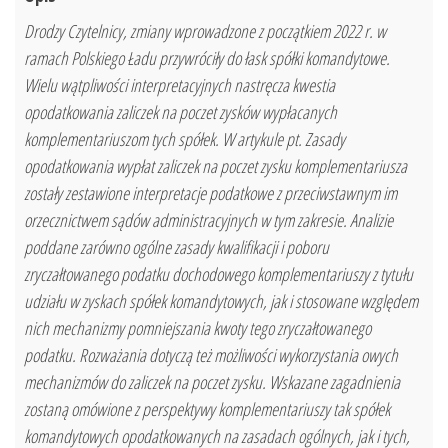
Drodzy Czytelnicy, zmiany wprowadzone z początkiem 2022 r. w
ramach Polskiego Ładu przywróciły do łask spółki komandytowe.
Wielu wątpliwości interpretacyjnych nastręcza kwestia
opodatkowania zaliczek na poczet zysków wypłacanych
komplementariuszom tych spółek. W artykule pt. Zasady
opodatkowania wypłat zaliczek na poczet zysku komplementariusza
zostały zestawione interpretacje podatkowe z przeciwstawnym im
orzecznictwem sądów administracyjnych w tym zakresie. Analizie
poddane zarówno ogólne zasady kwalifikacji i poboru
zryczałtowanego podatku dochodowego komplementariuszy z tytułu
udziału w zyskach spółek komandytowych, jak i stosowane względem
nich mechanizmy pomniejszania kwoty tego zryczałtowanego
podatku. Rozważania dotyczą też możliwości wykorzystania owych
mechanizmów do zaliczek na poczet zysku. Wskazane zagadnienia
zostaną omówione z perspektywy komplementariuszy tak spółek
komandytowych opodatkowanych na zasadach ogólnych, jak i tych,