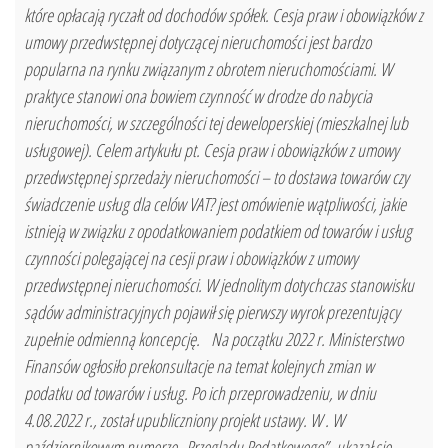
które opłacają ryczałt od dochodów spółek. Cesja praw i obowiązków z
umowy przedwstępnej dotyczącej nieruchomości jest bardzo
popularna na rynku związanym z obrotem nieruchomościami. W
praktyce stanowi ona bowiem czynność w drodze do nabycia
nieruchomości, w szczególności tej deweloperskiej (mieszkalnej lub
usługowej). Celem artykułu pt. Cesja praw i obowiązków z umowy
przedwstępnej sprzedaży nieruchomości – to dostawa towarów czy
świadczenie usług dla celów VAT? jest omówienie wątpliwości, jakie
istnieją w związku z opodatkowaniem podatkiem od towarów i usług
czynności polegającej na cesji praw i obowiązków z umowy
przedwstępnej nieruchomości. W jednolitym dotychczas stanowisku
sądów administracyjnych pojawił się pierwszy wyrok prezentujący
zupełnie odmienną koncepcję. Na początku 2022 r. Ministerstwo
Finansów ogłosiło prekonsultacje na temat kolejnych zmian w
podatku od towarów i usług. Po ich przeprowadzeniu, w dniu
4.08.2022 r., został upubliczniony projekt ustawy. W . W
październikowym numerze „Przeglądu Podatkowego” ukazał się