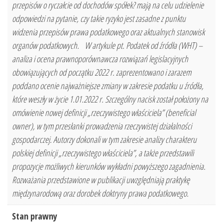
przepisów o ryczałcie od dochodów spółek? mają na celu udzielenie
odpowiedzi na pytanie, czy takie ryzyko jest zasadne z punktu
widzenia przepisów prawa podatkowego oraz aktualnych stanowisk
organów podatkowych. W artykule pt. Podatek od źródła (WHT) –
analiza i ocena prawnoporównawcza rozwiązań legislacyjnych
obowiązujących od początku 2022 r. zaprezentowano i zarazem
poddano ocenie najważniejsze zmiany w zakresie podatku u źródła,
które weszły w życie 1.01.2022 r. Szczególny nacisk został położony na
omówienie nowej definicji „rzeczywistego właściciela” (beneficial
owner), w tym przesłanki prowadzenia rzeczywistej działalności
gospodarczej. Autorzy dokonali w tym zakresie analizy charakteru
polskiej definicji „rzeczywistego właściciela”, a także przedstawili
propozycje możliwych kierunków wykładni powyższego zagadnienia.
Rozważania przedstawione w publikacji uwzględniają praktykę
międzynarodową oraz dorobek doktryny prawa podatkowego.
Stan prawny