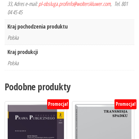
33, Adres e-mail:
pl-obsluga.profinfo@wolterskluwer.com
, Tel. 801
04 45 45
Kraj pochodzenia produktu
Polska
Kraj produkcji
Polska
Podobne produkty
Promocja!
Promocja!