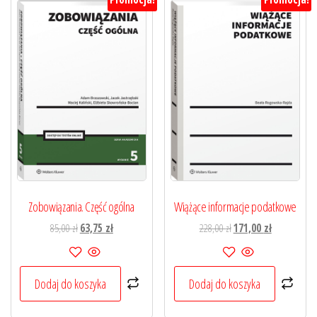
Zobowiązania. Część ogólna
Wiążące informacje podatkowe
Pierwotna
Aktualna
Pierwotna
Aktualna
85,00
zł
63,75
zł
228,00
zł
171,00
zł
cena
cena
cena
cena
wynosiła:
wynosi:
wynosiła:
wynosi:
85,00 zł.
63,75 zł.
228,00 zł.
171,00 zł.
Dodaj do koszyka
Dodaj do koszyka