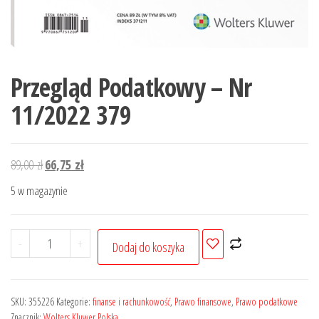
Przegląd Podatkowy – Nr
11/2022 379
Pierwotna
Aktualna
89,00
zł
66,75
zł
cena
cena
5 w magazynie
wynosiła:
wynosi:
89,00 zł.
66,75 zł.
ilość
-
+
Dodaj do koszyka
Przegląd
Podatkowy
-
SKU:
355226
Kategorie:
finanse i rachunkowość
,
Prawo finansowe
,
Prawo podatkowe
Nr
Znacznik:
Wolters Kluwer Polska