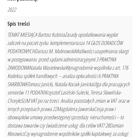
2022
Spis treści
TEMAT MIESIĄCA Bartosz KubistaZasady opodatkowania wypłat
zaliczek na poczet zysku komplementariusza 14 GŁOS DORADCÓW
PODATKOWYCHDariusz M. MalinowskiMożliwości uzupełniania skargi
w postępowaniu przed sądami administracyjnymi 3 PRAKTYKA
ZAWODOWANatalia WasielewskaWynagrodzenie wspólnika z art. 176
Kodeksu spółek handlowych – analiza opłacalności 6 PRAKTYKA
SKARBOWATomasz Janicki, Natalia Kociak-JanickaUlga dla pracujących
seniorów 11 PODATKIKrzysztof Lasiński-Sulecki, Teresa Sławińska-
ChoryłoSLIM VAT po raz trzeci. Analiza pozostałych zmian w VAT oraz w
innych przepisach prawa 22Magdalena JaworskaCesja praw i
obowiązków umowy przedwstępnej sprzedaży nieruchomości – to
dostawa towarów czy świadczenie usług dla celów VAT? 28Damian
KłosowiczCzy wynagrodzenie wspólników spółki kapitałowej za usługi