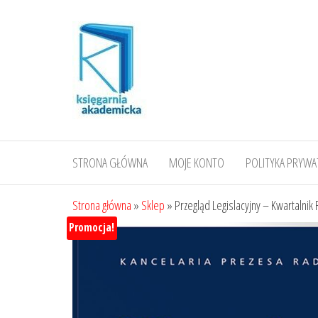
Przejdź
do
treści
STRONA GŁÓWNA
MOJE KONTO
POLITYKA PRYWA
Strona główna
»
Sklep
»
Przegląd Legislacyjny – Kwartalnik
Promocja!