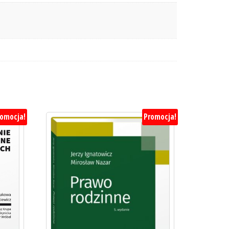
romocja!
Promocja!