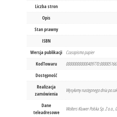
Liczba stron
Opis
Stan prawny
ISBN
Wersja publikacji
Czasopismo papier
KodTowaru
000000000000409770:000005166
Dostępność
Realizacja
Wysyłamy następnego dnia po zak
zamówienia
Dane
Wolters Kluwer Polska Sp. Z o.o.,
teleadresowe