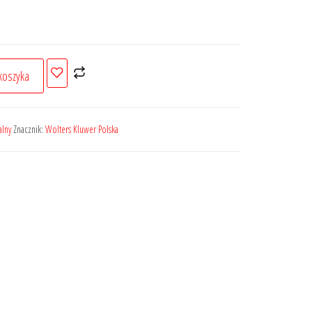
koszyka
alny
Znacznik:
Wolters Kluwer Polska