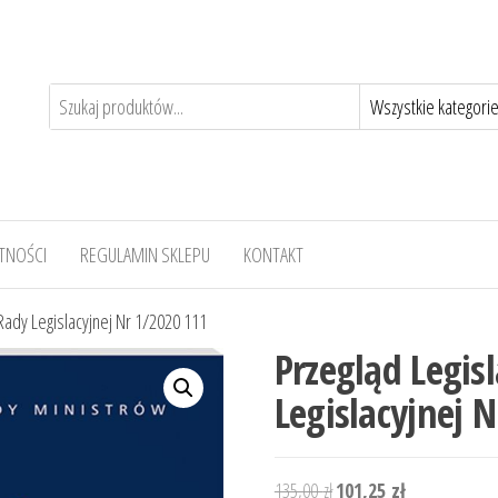
TNOŚCI
REGULAMIN SKLEPU
KONTAKT
 Rady Legislacyjnej Nr 1/2020 111
Przegląd Legis
Legislacyjnej 
Pierwotna
Aktualna
135,00
zł
101,25
zł