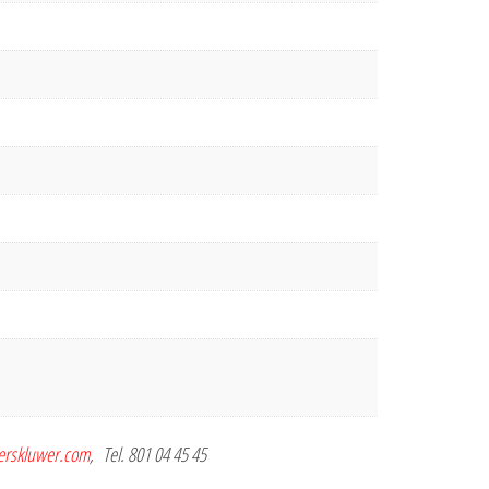
terskluwer.com
, Tel. 801 04 45 45