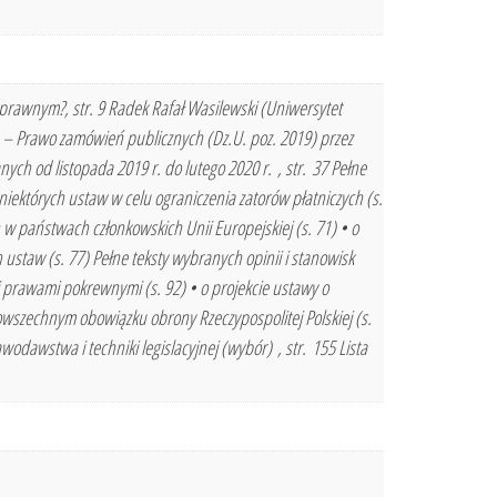
prawnym?, str. 9 Radek Rafał Wasilewski (Uniwersytet
– Prawo zamówień publicznych (Dz.U. poz. 2019) przez
ch od listopada 2019 r. do lutego 2020 r. , str. 37 Pełne
e niektórych ustaw w celu ograniczenia zatorów płatniczych (s.
 państwach członkowskich Unii Europejskiej (s. 71) • o
 ustaw (s. 77) Pełne teksty wybranych opinii i stanowisk
 i prawami pokrewnymi (s. 92) • o projekcie ustawy o
powszechnym obowiązku obrony Rzeczypospolitej Polskiej (s.
odawstwa i techniki legislacyjnej (wybór) , str. 155 Lista