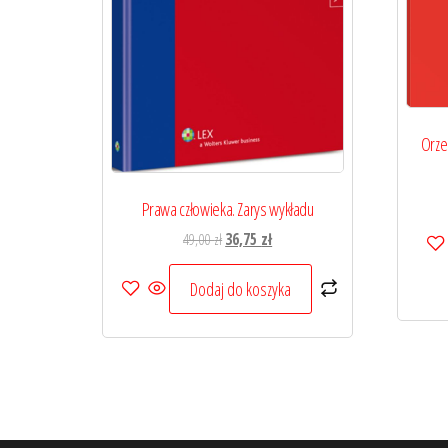
Orze
Prawa człowieka. Zarys wykładu
Pierwotna
Aktualna
49,00
zł
36,75
zł
cena
cena
wynosiła:
wynosi:
Dodaj do koszyka
49,00 zł.
36,75 zł.