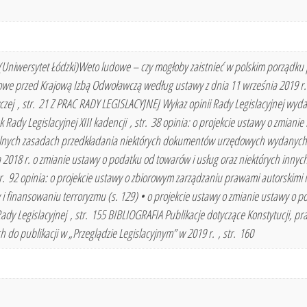
Uniwersytet Łódzki)Weto ludowe – czy mogłoby zaistnieć w polskim porządku 
we przed Krajową Izbą Odwoławczą według ustawy z dnia 11 września 2019 r. 
ej , str. 21 Z PRAC RADY LEGISLACYJNEJ Wykaz opinii Rady Legislacyjnej wydany
k Rady Legislacyjnej XIII kadencji , str. 38 opinia: o projekcie ustawy o zmiani
gólnych zasadach przedkładania niektórych dokumentów urzędowych wydanych w
a 2018 r. o zmianie ustawy o podatku od towarów i usług oraz niektórych innych
 str. 92 opinia: o projekcie ustawy o zbiorowym zarządzaniu prawami autorskimi
 i finansowaniu terroryzmu (s. 129) • o projekcie ustawy o zmianie ustawy o 
y Legislacyjnej , str. 155 BIBLIOGRAFIA Publikacje dotyczące Konstytucji, praw
 do publikacji w „Przeglądzie Legislacyjnym” w 2019 r. , str. 160