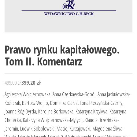
Prawo rynku kapitałowego.
Tom II. Komentarz
Pierwotna
Aktualna
499,00
zł
399,20
zł
cena
cena
Agnieszka Wojciechowska, Anna Czerkawska-Soból, Anna Jaskułowska-
wynosiła:
wynosi:
Koźliczak, Bartosz Wojno, Dominika Gałus, Ilona Pieczyńska-Czerny,
499,00 zł.
399,20 zł.
Joanna Róg-Dyrda, Karolina Borkowska, Katarzyna Krzykwa, Katarzyna
Chojecka, Katarzyna Wojciechowska-Mytych, Klaudia Brzezińska-
Jaromin, Ludwik Sobolewski, Maciej Kurzajewski, Magdalena Śliwa-