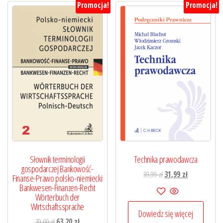
Promocja!
Promocja!
Słownik terminologii
Technika prawodawcza
gospodarczej Bankowość-
Pierwotna
Aktualna
39,99
zł
31,99
zł
Finanse-Prawo polsko-niemiecki
cena
cena
Bankwesen-Finanzen-Recht
Wörterbuch der
wynosiła:
wynosi:
Wirtschaftssprache
39,99 zł.
31,99 zł.
Dowiedz się więcej
Pierwotna
Aktualna
79,00
zł
63,20
zł