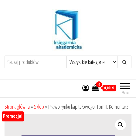
Przejdź
do
treści
0
0,00 zł
Menu
Strona główna
»
Sklep
»
Prawo rynku kapitałowego. Tom II. Komentarz
Promocja!