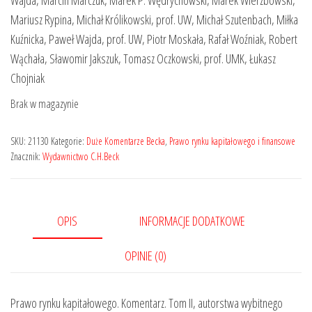
Wajda, Marcin Marczuk, Marek P. Wędrychowski, Marek Wierzbowski,
Mariusz Rypina, Michał Królikowski, prof. UW, Michał Szutenbach, Miłka
Kuźnicka, Paweł Wajda, prof. UW, Piotr Moskała, Rafał Woźniak, Robert
Wąchała, Sławomir Jakszuk, Tomasz Oczkowski, prof. UMK, Łukasz
Chojniak
Brak w magazynie
SKU:
21130
Kategorie:
Duże Komentarze Becka
,
Prawo rynku kapitałowego i finansowe
Znacznik:
Wydawnictwo C.H.Beck
OPIS
INFORMACJE DODATKOWE
OPINIE (0)
Prawo rynku kapitałowego. Komentarz. Tom II, autorstwa wybitnego